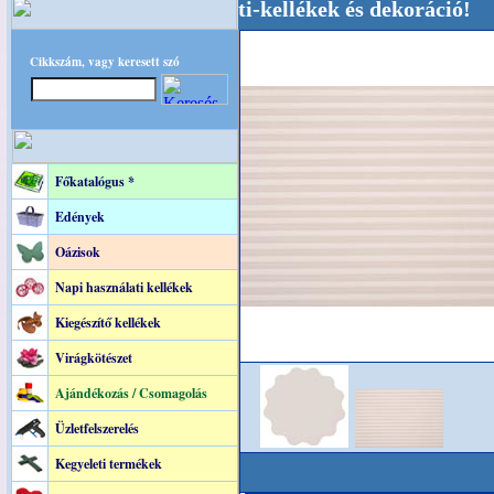
küvői-, Kegyeleti-kellékek és dekoráció! Oldalu
Cikkszám, vagy keresett szó
Főkatalógus *
Edények
Oázisok
Napi használati kellékek
Kiegészítő kellékek
Virágkötészet
Ajándékozás / Csomagolás
Üzletfelszerelés
Kegyeleti termékek