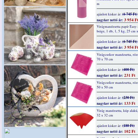
m
(6 745 Ft)
ajánlott kisker ár:
3 954 F
nagyker nettó ár:
Virágmandzsetta papír Easy
beige, 1 db, 1, 5 kg, 25 cm
(6 745 Ft)
ajánlott kisker ár:
3 954 F
nagyker nettó ár:
Virágcsokor mandzsetta, rózs
70 x 70 cm
(400 Ft)
ajánlott kisker ár:
231 Ft
nagyker nettó ár:
Virágcsokor mandzsetta, rózs
50 x 50 cm
(230 Ft)
ajánlott kisker ár:
133 Ft
nagyker nettó ár:
Virág mandzsetta, kúp alakú,
32 x 32 cm
(180 Ft)
ajánlott kisker ár:
102 Ft
nagyker nettó ár: