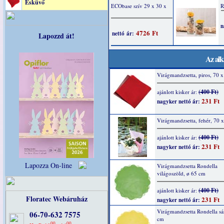
Esküvő
Lapozzd át!
Az alk
Virágmandzsetta, piros, 70 
(400 Ft)
ajánlott kisker ár:
231 Ft
nagyker nettó ár:
Virágmandzsetta, fehér, 70 
(400 Ft)
ajánlott kisker ár:
231 Ft
nagyker nettó ár:
Lapozza On-line
Virágmandzsetta Rondella
világoszöld, ø 65 cm
(400 Ft)
ajánlott kisker ár:
Floratec Webáruház
231 Ft
nagyker nettó ár:
Virágmandzsetta Rondella sá
06-70-632 7575
cm
00
00