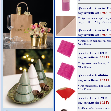
(6 745 Ft)
ajánlott kisker ár:
3 954 F
nagyker nettó ár:
Virágmandzsetta papír Easy
beige, 1 db, 1, 5 kg, 25 cm
(6 745 Ft)
ajánlott kisker ár:
3 954 F
nagyker nettó ár:
Virágcsokor mandzsetta, rózs
70 x 70 cm
(400 Ft)
ajánlott kisker ár:
231 Ft
nagyker nettó ár:
Virágcsokor mandzsetta, rózs
50 x 50 cm
(230 Ft)
ajánlott kisker ár:
133 Ft
nagyker nettó ár:
Virág mandzsetta, kúp alakú,
32 x 32 cm
(180 Ft)
ajánlott kisker ár:
102 Ft
nagyker nettó ár:
Szölővessző szívmandzsetta,