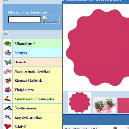
Cikkszám, vagy keresett szó
Főkatalógus *
Edények
Oázisok
Napi használati kellékek
Kiegészítő kellékek
Virágkötészet
Ajándékozás / Csomagolás
Üzletfelszerelés
Kegyeleti termékek
Esküvő