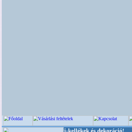
üvői-, Kegyeleti-kellékek és dekoráció! Oldalun