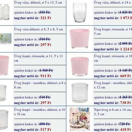
Üveg váza, átlátszó, ø 5 x 13, 5 cm
Üveg váza, átlátszó, ø 14 x
(555 Ft)
(1 835 Ft
ajánlott kisker ár:
ajánlott kisker ár:
321 Ft
1 073 F
nagyker nettó ár:
nagyker nettó ár:
Üveg váza átlátszó, ø 8, 5 x 8, 5 cm
Üveg kaspó, rózsaszín, ø 14
5 cm
(510 Ft)
ajánlott kisker ár:
(2 095 Ft
ajánlott kisker ár:
297 Ft
nagyker nettó ár:
1 224 F
nagyker nettó ár:
Üveg kaspó, rózsaszín, ø 11, 5 x 11
Üveg kaspó, rózsaszín, ø 10
cm
cm
(1 560 Ft)
(1 145 Ft
ajánlott kisker ár:
ajánlott kisker ár:
911 Ft
669 Ft
nagyker nettó ár:
nagyker nettó ár:
Üveg kaspó - rusztikus, átlátszó, ø 8 x
Üveg kaspó - rusztikus, átlá
8 cm
x 12 cm
(510 Ft)
(1 265 Ft
ajánlott kisker ár:
ajánlott kisker ár:
297 Ft
738 Ft
nagyker nettó ár:
nagyker nettó ár:
Üveg kaspó - rusztikus, átlátszó, ø 10
Tejes üveg ø 6 cm x 14 cm, 
x 10 cm
3, 5 cm
(890 Ft)
(720 Ft)
ajánlott kisker ár:
ajánlott kisker ár:
517 Ft
418 Ft
nagyker nettó ár:
nagyker nettó ár: