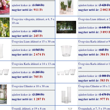
(1 560 Ft)
(3 420 Ft
ajánlott kisker ár:
ajánlott kisker ár:
911 Ft
2 002 F
nagyker nettó ár:
nagyker nettó ár:
Üvegváza válogatás, átlátszó, ø 6, 5 x
Üvegváza Liam átlátszó, ø
10 cm
(6 640 Ft
ajánlott kisker ár:
(425 Ft)
ajánlott kisker ár:
3 893 F
nagyker nettó ár:
245 Ft
nagyker nettó ár:
Üvegváza Liam átlátszó ø 15 x 30 cm
Üvegváza Karla átlátszó ø 
(4 565 Ft)
(645 Ft)
ajánlott kisker ár:
ajánlott kisker ár:
2 674 Ft
384 Ft
nagyker nettó ár:
nagyker nettó ár:
Üvegváza Karla átlátszó ø 14 x 13 cm
Üvegváza Karla átlátszó ø 
cm
(1 205 Ft)
ajánlott kisker ár:
(1 000 Ft
ajánlott kisker ár:
705 Ft
nagyker nettó ár:
583 Ft
nagyker nettó ár:
Üvegváza Cilinder ø 10 x 30 cm
Üvegváza Cilinder ø 10 x 
(2 200 Ft)
(1 670 Ft
ajánlott kisker ár:
ajánlott kisker ár:
1 287 Ft
977 Ft
nagyker nettó ár:
nagyker nettó ár:
Üvegtál, átlátszó, ø 19 x 8 cm
Üvegpalack, ø 7, 5 x 19 cm