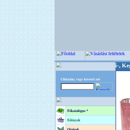
inőségi Virágkötészeti-, Esküvői-, Kegyeleti-ke
Cikkszám, vagy keresett szó
Főkatalógus *
Edények
Oázisok