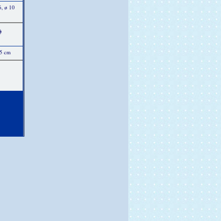
ó, ø 10
)
15 cm