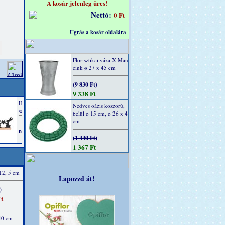
A kosár jelenleg üres!
Nettó:
0 Ft
Ugrás a kosár oldalára
Florisztikai váza X-Män
cink ø 27 x 45 cm
(9 830 Ft)
9 338 Ft
Nedves oázis koszorú,
belül ø 15 cm, ø 26 x 4
cm
(1 440 Ft)
1 367 Ft
 12, 5 cm
Lapozzd át!
)
t
 40 cm