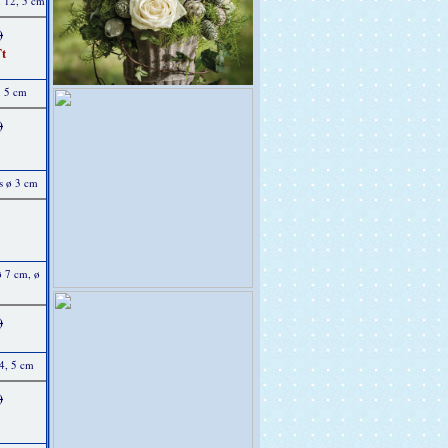
x 12, 5 cm
)
t
, 5 cm
)
s ø 3 cm
ø 7 cm, ø
)
14, 5 cm
)