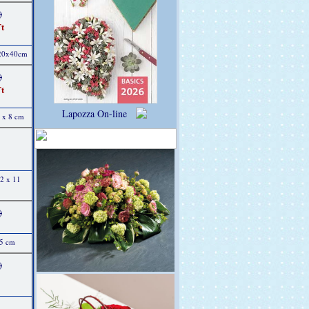
)
t
 20x40cm
)
t
Lapozza On-line
9 x 8 cm
12 x 11
)
15 cm
)