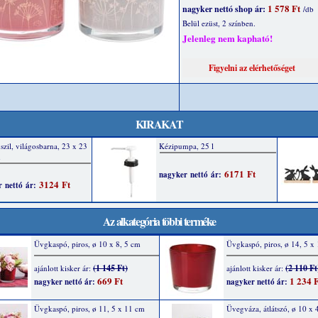
1 578 Ft
nagyker nettó shop ár:
/db
Belül ezüst, 2 színben.
Jelenleg nem kapható!
KIRAKAT
Az alkategória többi terméke
Üvgkaspó, piros, ø 10 x 8, 5 cm
Üvgkaspó, piros, ø 14, 5 x
(1 145 Ft)
(2 110 Ft
ajánlott kisker ár:
ajánlott kisker ár:
669 Ft
1 234 F
nagyker nettó ár:
nagyker nettó ár:
Üvgkaspó, piros, ø 11, 5 x 11 cm
Üvegváza, átlátszó, ø 10 x