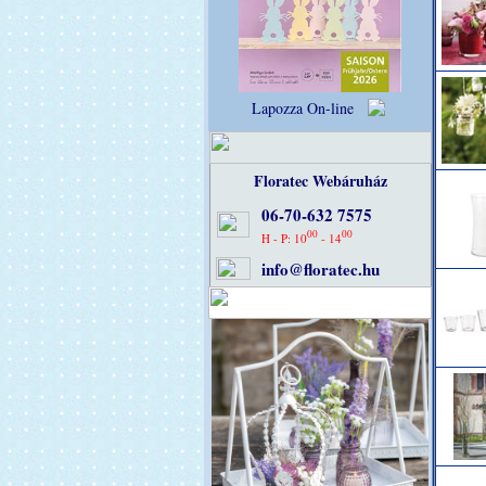
Lapozza On-line
Floratec Webáruház
06-70-632 7575
00
00
H - P: 10
- 14
info@floratec.hu