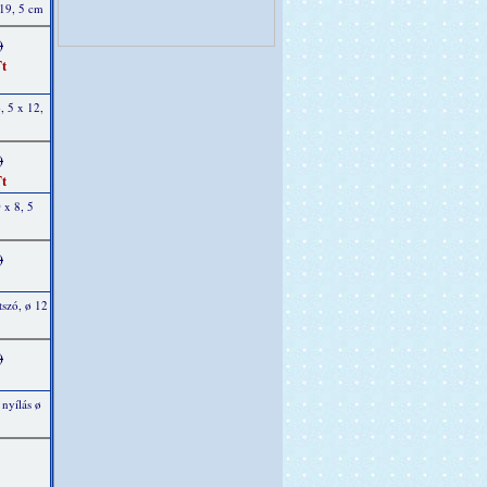
 19, 5 cm
)
t
, 5 x 12,
)
t
 x 8, 5
)
tszó, ø 12
)
nyílás ø