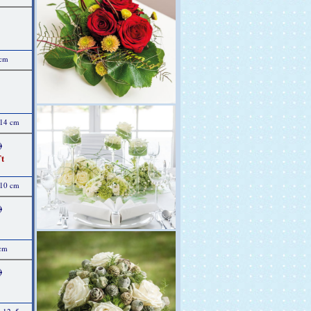
 cm
 14 cm
)
t
 10 cm
)
 cm
)