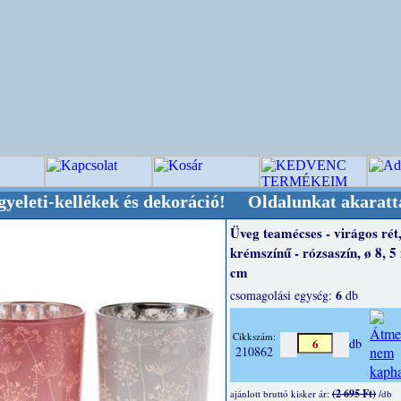
llékek és dekoráció! Oldalunkat akarattal tartj
Üveg teamécses - virágos rét
krémszínű - rózsaszín, ø 8, 5
cm
6
csomagolási egység:
db
Cikkszám:
db
210862
(2 695 Ft)
ajánlott bruttó kisker ár:
/db