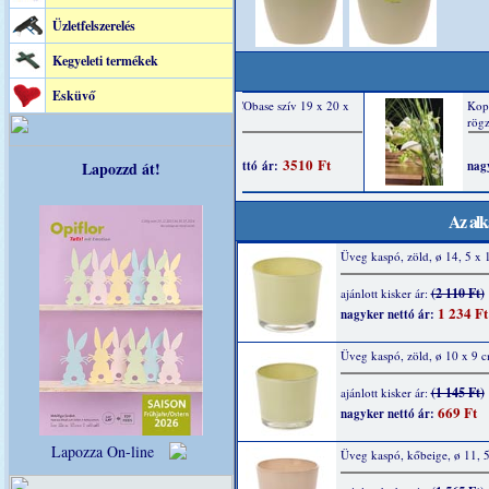
Üzletfelszerelés
Kegyeleti termékek
Esküvő
Lapozzd át!
Az alk
Üveg kaspó, zöld, ø 14, 5 x 
(2 110 Ft)
ajánlott kisker ár:
1 234 Ft
nagyker nettó ár:
Üveg kaspó, zöld, ø 10 x 9 
(1 145 Ft)
ajánlott kisker ár:
669 Ft
nagyker nettó ár:
Lapozza On-line
Üveg kaspó, kőbeige, ø 11, 