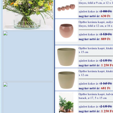
fényes, felül ø 9 cm, ø 12 x 
(1 080 Ft)
ajánlott kisker ár:
630 Ft
nagyker nettó ár:
Opiflor kerámia kaspó, mályv
fényes, felül ø 12 cm, ø 16 x
(1 520 Ft)
ajánlott kisker ár:
889 Ft
nagyker nettó ár:
Opiflor kerámia kaspó, khaki,
x 15 cm
(2 135 Ft)
ajánlott kisker ár:
1 250 Ft
nagyker nettó ár:
Opiflor kerámia kaspó, khaki,
x 12 cm
(1 165 Ft)
ajánlott kisker ár:
681 Ft
nagyker nettó ár:
Opiflor kerámia kaspó, halvá
barack, ø 17, 5 x 15 cm
(2 135 Ft)
ajánlott kisker ár:
1 250 Ft
nagyker nettó ár: