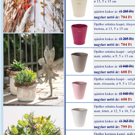
ø 13, 5 x 15 cm
(1 205 Ft)
ajánlott kisker ár:
704 Ft
nagyker nettó ár:
Opiflor orhidea kaspó, fényes
fuchsia, ø 13, 5 x 15 cm
(1 205 Ft)
ajánlott kisker ár:
704 Ft
nagyker nettó ár:
Opiflor orhidea kaspó - szögl
matt, szürke, ø 9, 5 x 13 cm
(1 040 Ft)
ajánlott kisker ár:
608 Ft
nagyker nettó ár:
Opiflor orhidea kaspó - szögl
matt, rózsaszín, ø 9, 5 x 13 
(1 040 Ft)
ajánlott kisker ár:
608 Ft
nagyker nettó ár:
Opiflor orhidea kaspó - szögl
matt, fehér, ø 12, 5 x 16, 5 
(1 365 Ft)
ajánlott kisker ár:
799 Ft
nagyker nettó ár:
Opiflor kerámia kaspó, mályv