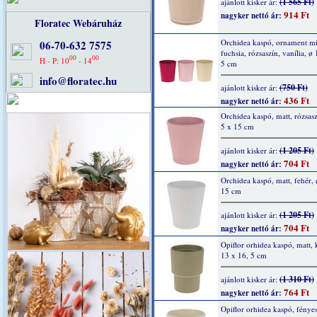
(1 565 Ft)
ajánlott kisker ár:
914 Ft
nagyker nettó ár:
Floratec Webáruház
Orchidea kaspó, ornament mi
06-70-632 7575
fuchsia, rózsaszín, vanília, ø
00
00
H - P: 10
- 14
5 cm
info@floratec.hu
(750 Ft)
ajánlott kisker ár:
436 Ft
nagyker nettó ár:
Orchidea kaspó, matt, rózsasz
5 x 15 cm
(1 205 Ft)
ajánlott kisker ár:
704 Ft
nagyker nettó ár:
Orchidea kaspó, matt, fehér, 
15 cm
(1 205 Ft)
ajánlott kisker ár:
704 Ft
nagyker nettó ár:
Opiflor orhidea kaspó, matt, 
13 x 16, 5 cm
(1 310 Ft)
ajánlott kisker ár:
764 Ft
nagyker nettó ár:
Opiflor orhidea kaspó, fényes,