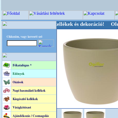
ői-, Kegyeleti-kellékek és dekoráció! Oldalunka
Cikkszám, vagy keresett szó
Főkatalógus *
Edények
Oázisok
Napi használati kellékek
Kiegészítő kellékek
Virágkötészet
Ajándékozás / Csomagolás