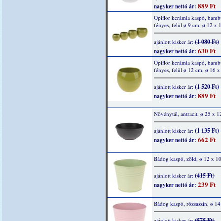
889 Ft
nagyker nettó ár:
Opiflor kerámia kaspó, bamb
fényes, felül ø 9 cm, ø 12 x 
(1 080 Ft)
ajánlott kisker ár:
630 Ft
nagyker nettó ár:
Opiflor kerámia kaspó, bamb
fényes, felül ø 12 cm, ø 16 x
(1 520 Ft)
ajánlott kisker ár:
889 Ft
nagyker nettó ár:
Növénytál, antracit, ø 25 x 
(1 135 Ft)
ajánlott kisker ár:
662 Ft
nagyker nettó ár:
Bádog kaspó, zöld, ø 12 x 1
(415 Ft)
ajánlott kisker ár:
239 Ft
nagyker nettó ár:
Bádog kaspó, rózsaszín, ø 1
(575 Ft)
ajánlott kisker ár: