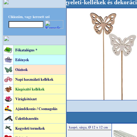
, Esküvői-, Kegyeleti-kellékek és dekoráció! Ol
Cikkszám, vagy keresett szó
Főkatalógus *
Edények
Oázisok
Napi használati kellékek
Kiegészítő kellékek
Virágkötészet
Ajándékozás / Csomagolás
Üzletfelszerelés
Kegyeleti termékek