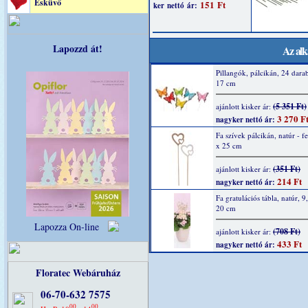
Esküvő
Lapozzd át!
Az alk
Pillangók, pálcikán, 24 darab
17 cm
(5 351 Ft)
ajánlott kisker ár:
3 270 F
nagyker nettó ár:
Fa szívek pálcikán, natúr - f
x 25 cm
(351 Ft)
ajánlott kisker ár:
214 Ft
nagyker nettó ár:
Fa gratulációs tábla, natúr, 9,
20 cm
Lapozza On-line
(708 Ft)
ajánlott kisker ár:
433 Ft
nagyker nettó ár:
Floratec Webáruház
06-70-632 7575
00
00