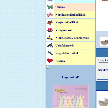
Oázisok
Napi használati kellékek
Kiegészítő kellékek
Virágkötészet
Ajándékozás / Csomagolás
Üzletfelszerelés
Kegyeleti termékek
Esküvő
Lapozzd át!