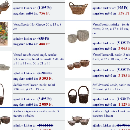
(1 295 Ft)
(925 Ft)
ajánlott kisker ár:
ajánlott kisker ár:
756 Ft
538 Ft
nagyker nettó ár:
nagyker nettó ár:
Vesszőkosár Hot Choco 20 x 13 x 8
Vesszőkosár, szürke - fehér
cm
részes, 2 db, ø 17 x 15 cm,
cm
(835 Ft)
ajánlott kisker ár:
(5 125 Ft
ajánlott kisker ár:
488 Ft
nagyker nettó ár:
3 065 F
nagyker nettó ár:
Vessző növénytartó hajó, szürke -
Vessző kosártál, natúr, 3 rés
fehér meszes, belül fóliázott, 3 db, 44
8 cm, ø 22 x 10 cm,  ø 25 
x 15 x 11 cm, 53 x 21 x 13
(5 325 Ft
ajánlott kisker ár:
(9 200 Ft)
ajánlott kisker ár:
3 185 F
nagyker nettó ár:
5 393 Ft
nagyker nettó ár:
Szőlővessző kosár, natúr, belül
Szőlővessző kosár, natúr, be
fóliázott, ø 23 x 19 cm
fóliázott, ø 19 x 17 cm
(3 495 Ft)
(1 930 Ft
ajánlott kisker ár:
ajánlott kisker ár:
2 089 Ft
1 129 F
nagyker nettó ár:
nagyker nettó ár:
Ratán virágkosár - ovális, natúr, 3
Ratán virágkosár - kerek, na
darabos készlet
darabos készlet
(10 114 Ft)
(10 709 F
ajánlott kisker ár:
ajánlott kisker ár: