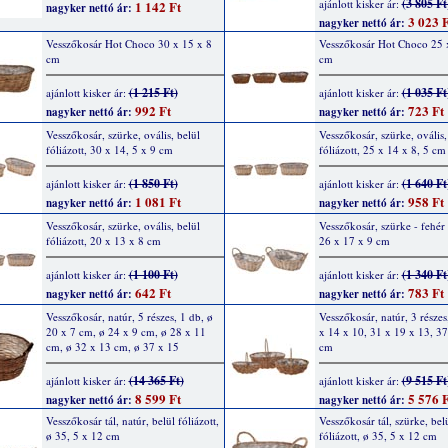
(3 805 Ft
ajánlott kisker ár:
1 142 Ft
nagyker nettó ár:
3 023 F
nagyker nettó ár:
Vesszőkosár Hot Choco 30 x 15 x 8
Vesszőkosár Hot Choco 25 
cm
cm
(1 215 Ft)
(1 035 Ft
ajánlott kisker ár:
ajánlott kisker ár:
992 Ft
723 Ft
nagyker nettó ár:
nagyker nettó ár:
Vesszőkosár, szürke, ovális, belül
Vesszőkosár, szürke, ovális,
fóliázott, 30 x 14, 5 x 9 cm
fóliázott, 25 x 14 x 8, 5 cm
(1 850 Ft)
(1 640 Ft
ajánlott kisker ár:
ajánlott kisker ár:
1 081 Ft
958 Ft
nagyker nettó ár:
nagyker nettó ár:
Vesszőkosár, szürke, ovális, belül
Vesszőkosár, szürke - fehér
fóliázott, 20 x 13 x 8 cm
26 x 17 x 9 cm
(1 100 Ft)
(1 340 Ft
ajánlott kisker ár:
ajánlott kisker ár:
642 Ft
783 Ft
nagyker nettó ár:
nagyker nettó ár:
Vesszőkosár, natúr, 5 részes, 1 db, ø
Vesszőkosár, natúr, 3 részes
20 x 7 cm, ø 24 x 9 cm, ø 28 x 11
x 14 x 10, 31 x 19 x 13, 37
cm, ø 32 x 13 cm, ø 37 x 15
cm
(14 365 Ft)
(9 515 Ft
ajánlott kisker ár:
ajánlott kisker ár:
8 599 Ft
5 576 F
nagyker nettó ár:
nagyker nettó ár:
Vesszőkosár tál, natúr, belül fóliázott,
Vesszőkosár tál, szürke, bel
ø 35, 5 x 12 cm
fóliázott, ø 35, 5 x 12 cm