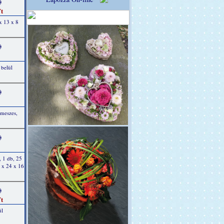
)
t
x 13 x 8
)
 belül
)
 meszes,
)
, 1 db, 25
 x 24 x 16
)
t
ül