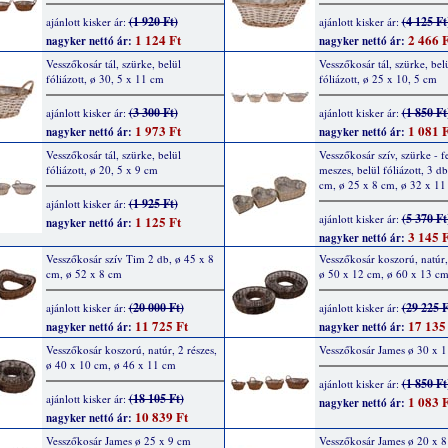
(1 920 Ft)
(4 125 Ft
ajánlott kisker ár:
ajánlott kisker ár:
1 124 Ft
2 466 F
nagyker nettó ár:
nagyker nettó ár:
Vesszőkosár tál, szürke, belül
Vesszőkosár tál, szürke, bel
fóliázott, ø 30, 5 x 11 cm
fóliázott, ø 25 x 10, 5 cm
(3 300 Ft)
(1 850 Ft
ajánlott kisker ár:
ajánlott kisker ár:
1 973 Ft
1 081 F
nagyker nettó ár:
nagyker nettó ár:
Vesszőkosár tál, szürke, belül
Vesszőkosár szív, szürke - f
fóliázott, ø 20, 5 x 9 cm
meszes, belül fóliázott, 3 db
cm, ø 25 x 8 cm, ø 32 x 11
(1 925 Ft)
ajánlott kisker ár:
(5 370 Ft
ajánlott kisker ár:
1 125 Ft
nagyker nettó ár:
3 145 F
nagyker nettó ár:
Vesszőkosár szív Tim 2 db, ø 45 x 8
Vesszőkosár koszorú, natúr, 
cm, ø 52 x 8 cm
ø 50 x 12 cm, ø 60 x 13 c
(20 000 Ft)
(29 225 F
ajánlott kisker ár:
ajánlott kisker ár:
11 725 Ft
17 135
nagyker nettó ár:
nagyker nettó ár:
Vesszőkosár koszorú, natúr, 2 részes,
Vesszőkosár James ø 30 x 
ø 40 x 10 cm, ø 46 x 11 cm
(1 850 Ft
ajánlott kisker ár:
(18 105 Ft)
ajánlott kisker ár:
1 083 F
nagyker nettó ár:
10 839 Ft
nagyker nettó ár:
Vesszőkosár James ø 25 x 9 cm
Vesszőkosár James ø 20 x 