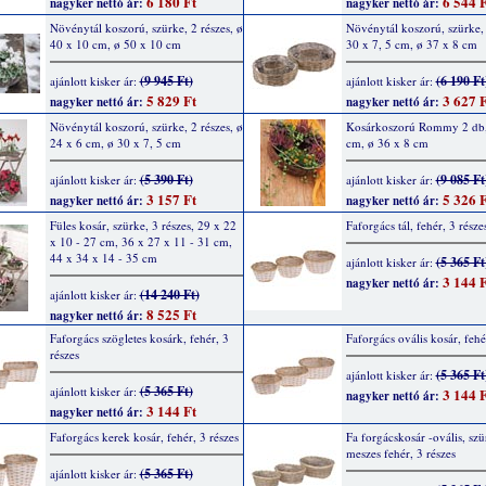
6 180 Ft
6 544 F
nagyker nettó ár:
nagyker nettó ár:
Növénytál koszorú, szürke, 2 részes, ø
Növénytál koszorú, szürke, 
40 x 10 cm, ø 50 x 10 cm
30 x 7, 5 cm, ø 37 x 8 cm
(9 945 Ft)
(6 190 Ft
ajánlott kisker ár:
ajánlott kisker ár:
5 829 Ft
3 627 F
nagyker nettó ár:
nagyker nettó ár:
Növénytál koszorú, szürke, 2 részes, ø
Kosárkoszorú Rommy 2 db,
24 x 6 cm, ø 30 x 7, 5 cm
cm, ø 36 x 8 cm
(5 390 Ft)
(9 085 Ft
ajánlott kisker ár:
ajánlott kisker ár:
3 157 Ft
5 326 F
nagyker nettó ár:
nagyker nettó ár:
Füles kosár, szürke, 3 részes, 29 x 22
Faforgács tál, fehér, 3 része
x 10 - 27 cm, 36 x 27 x 11 - 31 cm,
44 x 34 x 14 - 35 cm
(5 365 Ft
ajánlott kisker ár:
3 144 F
nagyker nettó ár:
(14 240 Ft)
ajánlott kisker ár:
8 525 Ft
nagyker nettó ár:
Faforgács szögletes kosárk, fehér, 3
Faforgács ovális kosár, fehé
részes
(5 365 Ft
ajánlott kisker ár:
(5 365 Ft)
ajánlott kisker ár:
3 144 F
nagyker nettó ár:
3 144 Ft
nagyker nettó ár:
Faforgács kerek kosár, fehér, 3 részes
Fa forgácskosár -ovális, szü
meszes fehér, 3 részes
(5 365 Ft)
ajánlott kisker ár: