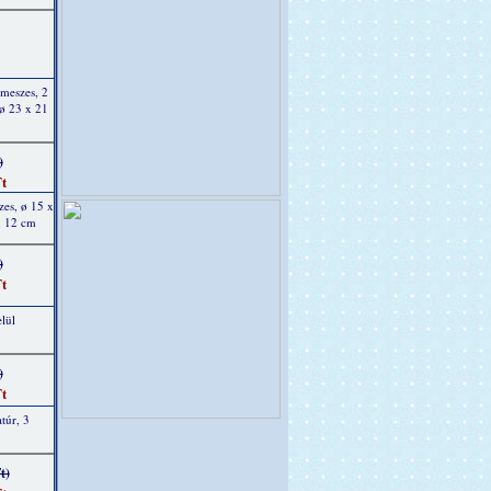
 meszes, 2
 ø 23 x 21
)
t
zes, ø 15 x
x 12 cm
)
t
lül
)
t
túr, 3
t)