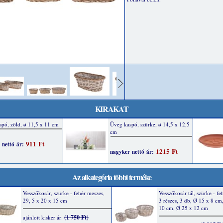
KIRAKAT
Az alkategória többi terméke
Vesszőkosár, szürke - fehér meszes,
Vesszőkosár tál, szürke - fe
29, 5 x 20 x 15 cm
3 részes, 3 db, Ø 15 x 8 cm
10 cm, Ø 25 x 12 cm
(1 750 Ft)
ajánlott kisker ár: