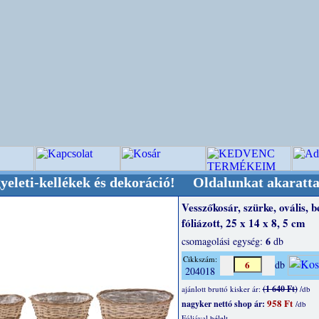
llékek és dekoráció! Oldalunkat akarattal tartj
Vesszőkosár, szürke, ovális, b
fóliázott, 25 x 14 x 8, 5 cm
6
csomagolási egység:
db
Cikkszám:
db
204018
(1 640 Ft)
ajánlott bruttó kisker ár:
/db
958 Ft
nagyker nettó shop ár:
/db
Fóliával bélelt.