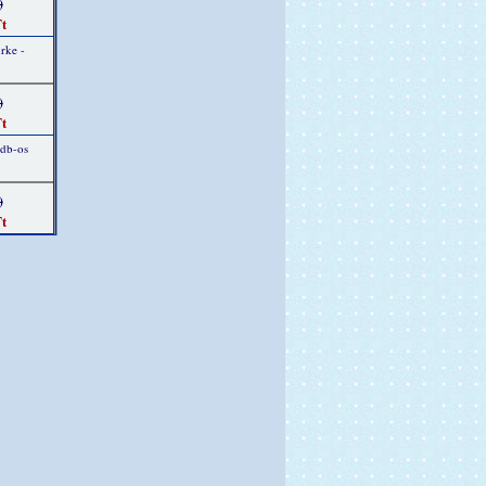
)
t
rke -
)
t
 db-os
)
t