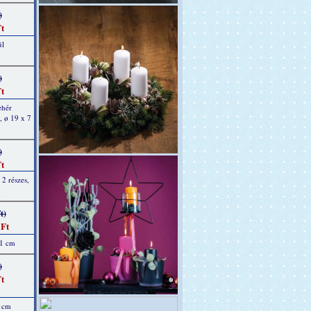
)
t
ül
)
t
ehér
, ø 19 x 7
)
t
2 részes,
m
t)
 Ft
11 cm
)
t
8 cm