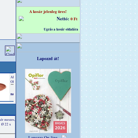
A kosár jelenleg üres!
Nettó:
0 Ft
Ugrás a kosár oldalára
Lapozzd át!
hér meszes,
, Ø 22 x
Lapozza On-line