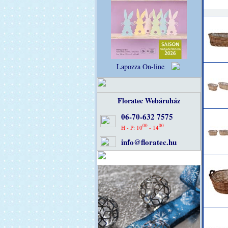
Lapozza On-line
Floratec Webáruház
06-70-632 7575
00
00
H - P: 10
- 14
info@floratec.hu