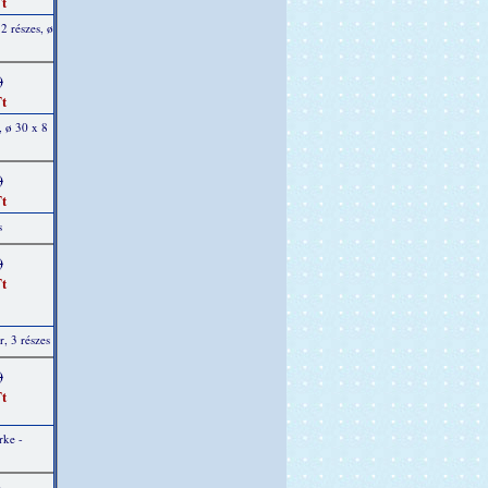
t
2 részes, ø
)
t
 ø 30 x 8
)
t
s
)
t
r, 3 részes
)
t
rke -