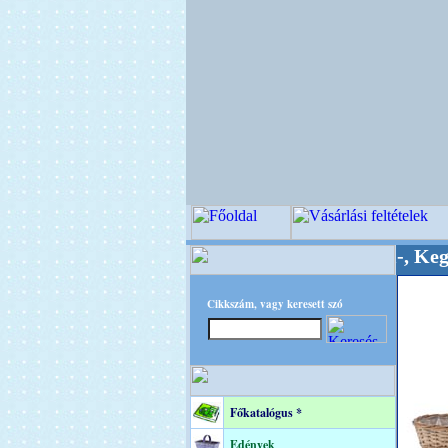
inőségi Virágkötészeti-, Esküvői-, Kegyeleti-ke
Cikkszám, vagy keresett szó
Főkatalógus *
Edények