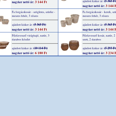
(5 365 Ft
ajánlott kisker ár:
3 144 Ft
nagyker nettó ár:
3 144 F
nagyker nettó ár:
Fa forgácskosár - szögletes, szürke -
Fa forgácskosár - kerek, szü
meszes fehér, 3 részes
meszes fehér, 3 részes
(5 365 Ft)
(5 365 Ft
ajánlott kisker ár:
ajánlott kisker ár:
3 144 Ft
3 144 F
nagyker nettó ár:
nagyker nettó ár:
Fűzfavessző virághajó, natúr, 3
Fűzfavessző kosár, natúr, 2
darabos készlet
szett, 2 darabos
(10 114 Ft)
(5 293 Ft
ajánlott kisker ár:
ajánlott kisker ár:
6 180 Ft
3 234 F
nagyker nettó ár:
nagyker nettó ár: