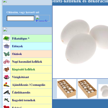
, Esküvői-, Kegyeleti-kellékek és dekoráció! Ol
Cikkszám, vagy keresett szó
Főkatalógus *
Edények
Oázisok
Napi használati kellékek
Kiegészítő kellékek
Virágkötészet
Ajándékozás / Csomagolás
Üzletfelszerelés
Kegyeleti termékek
Esküvő