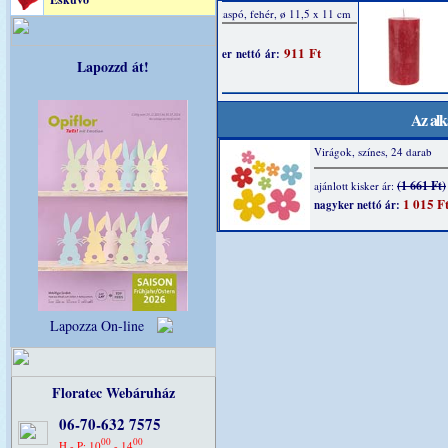
Lapozzd át!
Az alk
Virágok, színes, 24 darab
(1 661 Ft)
ajánlott kisker ár:
1 015 F
nagyker nettó ár:
Lapozza On-line
Floratec Webáruház
06-70-632 7575
00
00
H - P: 10
- 14