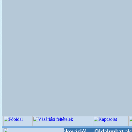
eti-kellékek és dekoráció! Oldalunkat akarattal