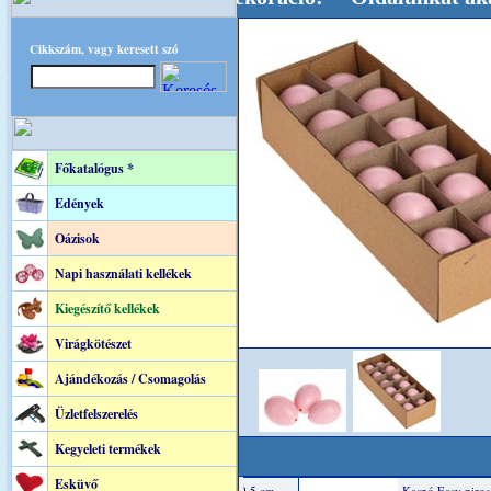
Cikkszám, vagy keresett szó
Főkatalógus *
Edények
Oázisok
Napi használati kellékek
Kiegészítő kellékek
Virágkötészet
Ajándékozás / Csomagolás
Üzletfelszerelés
Kegyeleti termékek
Esküvő