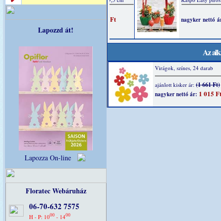
Lapozzd át!
Az alk
Virágok, színes, 24 darab
(1 661 Ft)
ajánlott kisker ár:
1 015 F
nagyker nettó ár:
Lapozza On-line
Floratec Webáruház
06-70-632 7575
00
00
H - P: 10
- 14