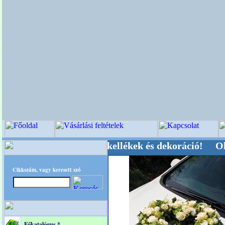
vői-, Kegyeleti-kellékek és dekoráció! Oldalunk
Cikkszám, vagy keresett szó
Főkatalógus *