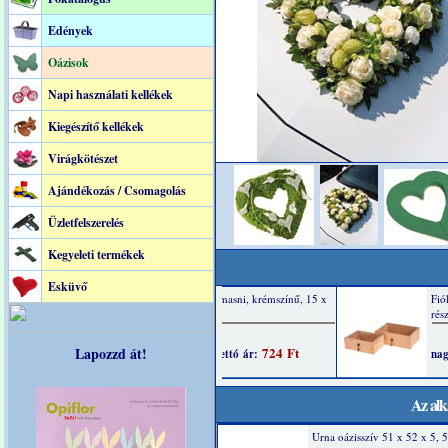
Edények
Oázisok
Napi használati kellékek
Kiegészítő kellékek
Virágkötészet
Ajándékozás / Csomagolás
Üzletfelszerelés
Kegyeleti termékek
Esküvő
Lapozzd át!
Az alk
Urna oázisszív 51 x 52 x 5, 