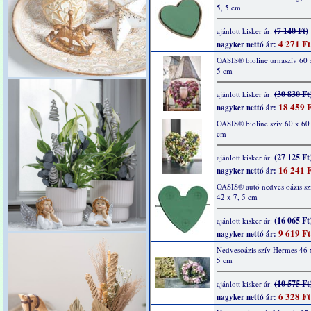
5, 5 cm
(7 140 Ft)
ajánlott kisker ár:
4 271 Ft
nagyker nettó ár:
OASIS® bioline urnaszív 60 
5 cm
(30 830 Ft
ajánlott kisker ár:
18 459 F
nagyker nettó ár:
OASIS® bioline szív 60 x 60 
cm
(27 125 Ft
ajánlott kisker ár:
16 241 F
nagyker nettó ár:
OASIS® autó nedves oázis sz
42 x 7, 5 cm
(16 065 Ft
ajánlott kisker ár:
9 619 Ft
nagyker nettó ár:
Nedvesoázis szív Hermes 46 
5 cm
(10 575 Ft
ajánlott kisker ár:
6 328 Ft
nagyker nettó ár: