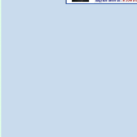
nagyker nettó ár: