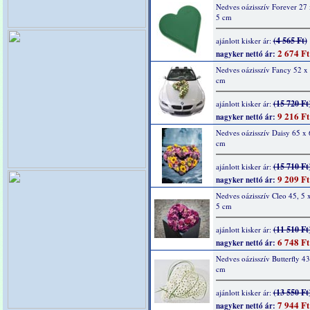
Nedves oázisszív Forever 27 
5 cm
(4 565 Ft)
ajánlott kisker ár:
2 674 Ft
nagyker nettó ár:
Nedves oázisszív Fancy 52 x 
cm
(15 720 Ft
ajánlott kisker ár:
9 216 Ft
nagyker nettó ár:
Nedves oázisszív Daisy 65 x 
cm
(15 710 Ft
ajánlott kisker ár:
9 209 Ft
nagyker nettó ár:
Nedves oázisszív Cleo 45, 5 x
5 cm
(11 510 Ft
ajánlott kisker ár:
6 748 Ft
nagyker nettó ár:
Nedves oázisszív Butterfly 43
cm
(13 550 Ft
ajánlott kisker ár:
7 944 Ft
nagyker nettó ár: