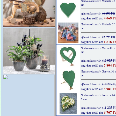
Nedves oázisszív Michele 37 
cm
(6 800 Ft)
ajánlott kisker ár:
4 069 Ft
nagyker nettó ár:
Nedves oázisszív Michele 20 
cm
(2 595 Ft)
ajánlott kisker ár:
1 518 Ft
nagyker nettó ár:
Nedves oázisszív Mária 44 x 
cm
(13 035 Ft
ajánlott kisker ár:
7 804 Ft
nagyker nettó ár:
Nedves oázisszív Gabriel 36 
cm
(10 205 Ft
ajánlott kisker ár:
5 981 Ft
nagyker nettó ár:
Nedves oázisszív Forever 44 
5 cm
(11 205 Ft
ajánlott kisker ár:
6 707 Ft
nagyker nettó ár: