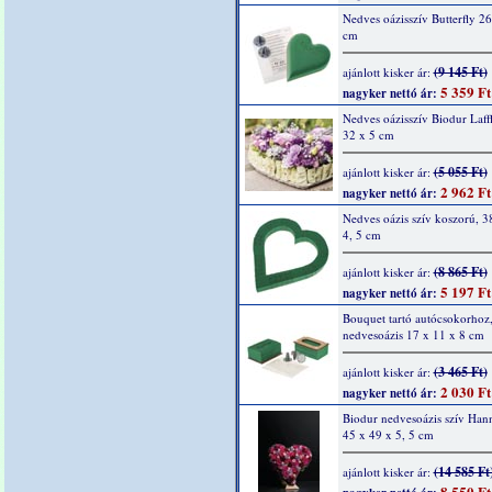
Nedves oázisszív Butterfly 26
cm
(9 145 Ft)
ajánlott kisker ár:
5 359 Ft
nagyker nettó ár:
Nedves oázisszív Biodur Laffl
32 x 5 cm
(5 055 Ft)
ajánlott kisker ár:
2 962 Ft
nagyker nettó ár:
Nedves oázis szív koszorú, 3
4, 5 cm
(8 865 Ft)
ajánlott kisker ár:
5 197 Ft
nagyker nettó ár:
Bouquet tartó autócsokorhoz
nedvesoázis 17 x 11 x 8 cm
(3 465 Ft)
ajánlott kisker ár:
2 030 Ft
nagyker nettó ár:
Biodur nedvesoázis szív Hann
45 x 49 x 5, 5 cm
(14 585 Ft
ajánlott kisker ár:
8 550 Ft