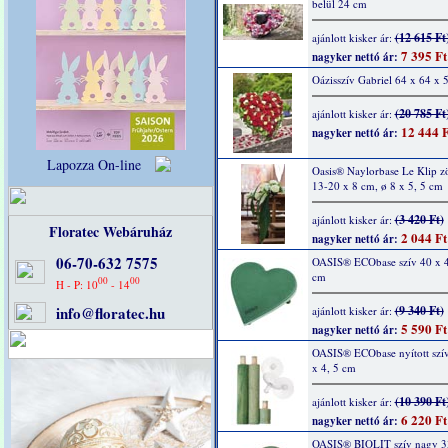
belül 24 cm
(12 615 Ft
ajánlott kisker ár:
7 395 Ft
nagyker nettó ár:
Oázisszív Gabriel 64 x 64 x 
(20 785 Ft
ajánlott kisker ár:
12 444 F
nagyker nettó ár:
Lapozza On-line
Oasis® Naylorbase Le Klip zö
13-20 x 8 cm, ø 8 x 5, 5 cm
(3 420 Ft)
ajánlott kisker ár:
Floratec Webáruház
2 044 Ft
nagyker nettó ár:
06-70-632 7575
OASIS® ECObase szív 40 x 4
cm
00
00
H - P: 10
- 14
info@floratec.hu
(9 340 Ft)
ajánlott kisker ár:
5 590 Ft
nagyker nettó ár:
OASIS® ECObase nyított szí
x 4, 5 cm
(10 390 Ft
ajánlott kisker ár:
6 220 Ft
nagyker nettó ár:
OASIS® BIOLIT szív nagy 3