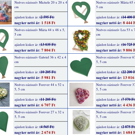
Nedves oázisszív Michele 20 x 20 x 4
Nedves oázisszív Mária 65 
cm
5 cm
(2 595 Ft)
(14 400 F
ajánlott kisker ár:
ajánlott kisker ár:
1 518 Ft
8 444 F
nagyker nettó ár:
nagyker nettó ár:
Nedves oázisszív Mária 44 x 48 x 5,
Nedves oázisszív Lea 53 x 7
5 cm
cm
(13 035 Ft)
(16 725 F
ajánlott kisker ár:
ajánlott kisker ár:
7 804 Ft
9 806 F
nagyker nettó ár:
nagyker nettó ár:
Nedves oázisszív Gabriel 36 x 42 x 4
Nedves oázisszív Forever 6
cm
5, 5 cm
(10 205 Ft)
(22 200 F
ajánlott kisker ár:
ajánlott kisker ár:
5 981 Ft
13 016
nagyker nettó ár:
nagyker nettó ár:
Nedves oázisszív Forever 44 x 52 x
Nedves oázisszív Forever 3
5, 5 cm
5, 5 cm
(11 205 Ft)
(7 570 Ft
ajánlott kisker ár:
ajánlott kisker ár:
6 707 Ft
4 436 F
nagyker nettó ár:
nagyker nettó ár:
Nedves oázisszív Forever 27 x 32 x
Nedves oázisszív Forever 1
5, 5 cm
5, 5 cm
(4 565 Ft)
(2 875 Ft
ajánlott kisker ár:
ajánlott kisker ár:
2 674 Ft
1 684 F
nagyker nettó ár:
nagyker nettó ár: