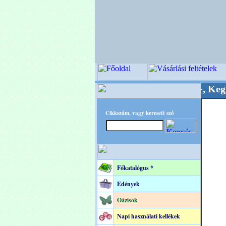
nőségi Virágkötészeti-, Esküvői-, Kegyeleti-kel
Cikkszám, vagy keresett szó
Főkatalógus *
Edények
Oázisok
Napi használati kellékek