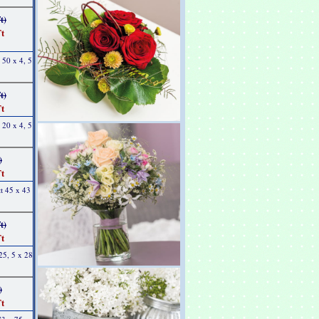
t)
t
50 x 4, 5
t)
t
20 x 4, 5
)
t
t 45 x 43
t)
t
25, 5 x 28
)
t