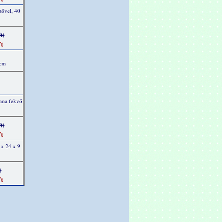
tővel, 40
t)
t
 cm
anna fekvő
t)
t
 x 24 x 9
)
t