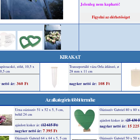
Jelenleg nem kapható!
KIRAKAT
Az alkategória többi terméke
Urna oázisszív 51 x 52 x 5, 5 cm,
Oázisszív Gabriel 80 x 80 x
belül 24 cm
(25 430 F
ajánlott kisker ár:
(12 615 Ft)
ajánlott kisker ár:
15 225
nagyker nettó ár:
7 395 Ft
nagyker nettó ár:
Oázisszív Gabriel 64 x 64 x 5, 5 cm
Oázisszív Gabriel 50 x 50 x