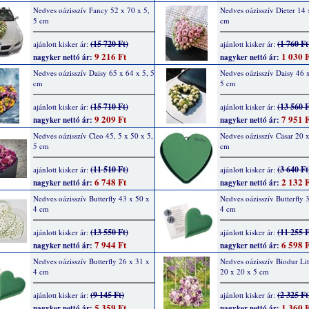
Nedves oázisszív Fancy 52 x 70 x 5,
Nedves oázisszív Dieter 14 
5 cm
cm
(15 720 Ft)
(1 760 Ft
ajánlott kisker ár:
ajánlott kisker ár:
9 216 Ft
1 030 F
nagyker nettó ár:
nagyker nettó ár:
Nedves oázisszív Daisy 65 x 64 x 5, 5
Nedves oázisszív Daisy 46 x
cm
5 cm
(15 710 Ft)
(13 560 F
ajánlott kisker ár:
ajánlott kisker ár:
9 209 Ft
7 951 F
nagyker nettó ár:
nagyker nettó ár:
Nedves oázisszív Cleo 45, 5 x 50 x 5,
Nedves oázisszív Cäsar 20 x
5 cm
cm
(11 510 Ft)
(3 640 Ft
ajánlott kisker ár:
ajánlott kisker ár:
6 748 Ft
2 132 F
nagyker nettó ár:
nagyker nettó ár:
Nedves oázisszív Butterfly 43 x 50 x
Nedves oázisszív Butterfly 
4 cm
4 cm
(13 550 Ft)
(11 255 F
ajánlott kisker ár:
ajánlott kisker ár:
7 944 Ft
6 598 F
nagyker nettó ár:
nagyker nettó ár:
Nedves oázisszív Butterfly 26 x 31 x
Nedves oázisszív Biodur Litt
4 cm
20 x 20 x 5 cm
(9 145 Ft)
(2 325 Ft
ajánlott kisker ár:
ajánlott kisker ár:
5 359 Ft
1 360 F
nagyker nettó ár:
nagyker nettó ár: