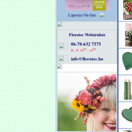
Lapozza On-line
Floratec Webáruház
06-70-632 7575
00
00
H - P: 10
- 14
info@floratec.hu