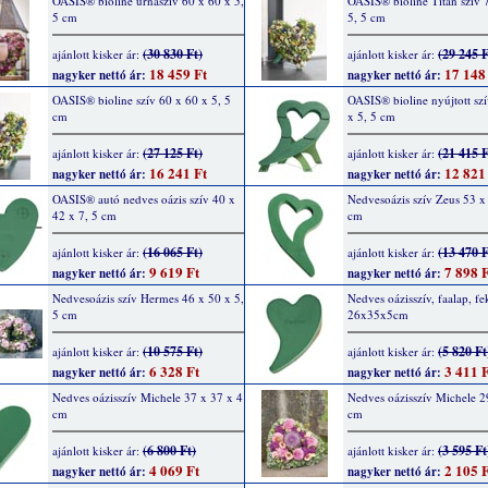
OASIS® bioline urnaszív 60 x 60 x 5,
OASIS® bioline Titan szív 
5 cm
5, 5 cm
(30 830 Ft)
(29 245 F
ajánlott kisker ár:
ajánlott kisker ár:
18 459 Ft
17 148
nagyker nettó ár:
nagyker nettó ár:
OASIS® bioline szív 60 x 60 x 5, 5
OASIS® bioline nyújtott sz
cm
x 5, 5 cm
(27 125 Ft)
(21 415 F
ajánlott kisker ár:
ajánlott kisker ár:
16 241 Ft
12 821
nagyker nettó ár:
nagyker nettó ár:
OASIS® autó nedves oázis szív 40 x
Nedvesoázis szív Zeus 53 x 
42 x 7, 5 cm
cm
(16 065 Ft)
(13 470 F
ajánlott kisker ár:
ajánlott kisker ár:
9 619 Ft
7 898 F
nagyker nettó ár:
nagyker nettó ár:
Nedvesoázis szív Hermes 46 x 50 x 5,
Nedves oázisszív, faalap, fe
5 cm
26x35x5cm
(10 575 Ft)
(5 820 Ft
ajánlott kisker ár:
ajánlott kisker ár:
6 328 Ft
3 411 F
nagyker nettó ár:
nagyker nettó ár:
Nedves oázisszív Michele 37 x 37 x 4
Nedves oázisszív Michele 2
cm
cm
(6 800 Ft)
(3 595 Ft
ajánlott kisker ár:
ajánlott kisker ár:
4 069 Ft
2 105 F
nagyker nettó ár:
nagyker nettó ár: