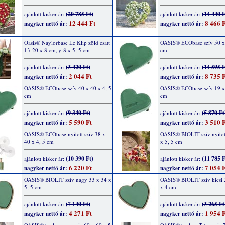
(20 785 Ft)
(14 440 F
ajánlott kisker ár:
ajánlott kisker ár:
12 444 Ft
8 466 F
nagyker nettó ár:
nagyker nettó ár:
Oasis® Naylorbase Le Klip zöld csatt
OASIS® ECObase szív 50 x 
13-20 x 8 cm, ø 8 x 5, 5 cm
cm
(3 420 Ft)
(14 595 F
ajánlott kisker ár:
ajánlott kisker ár:
2 044 Ft
8 735 F
nagyker nettó ár:
nagyker nettó ár:
OASIS® ECObase szív 40 x 40 x 4, 5
OASIS® ECObase szív 19 x 
cm
cm
(9 340 Ft)
(5 870 Ft
ajánlott kisker ár:
ajánlott kisker ár:
5 590 Ft
3 510 F
nagyker nettó ár:
nagyker nettó ár:
OASIS® ECObase nyított szív 38 x
OASIS® BIOLIT szív nyítot
40 x 4, 5 cm
x 5, 5 cm
(10 390 Ft)
(11 785 F
ajánlott kisker ár:
ajánlott kisker ár:
6 220 Ft
7 054 F
nagyker nettó ár:
nagyker nettó ár:
OASIS® BIOLIT szív nagy 33 x 34 x
OASIS® BIOLIT szív kicsi 
5, 5 cm
x 4 cm
(7 140 Ft)
(3 265 Ft
ajánlott kisker ár:
ajánlott kisker ár:
4 271 Ft
1 954 F
nagyker nettó ár:
nagyker nettó ár: