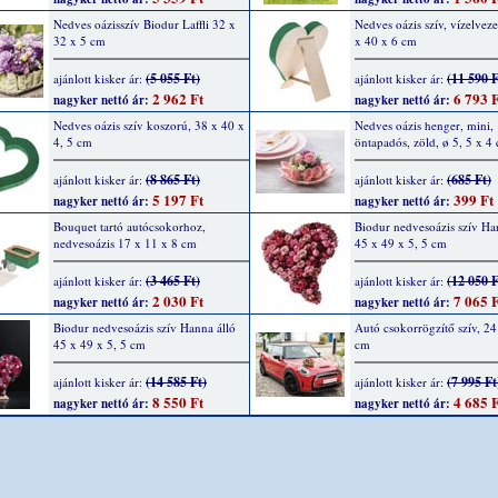
Nedves oázisszív Biodur Laffli 32 x
Nedves oázis szív, vízelveze
32 x 5 cm
x 40 x 6 cm
(5 055 Ft)
(11 590 F
ajánlott kisker ár:
ajánlott kisker ár:
2 962 Ft
6 793 F
nagyker nettó ár:
nagyker nettó ár:
Nedves oázis szív koszorú, 38 x 40 x
Nedves oázis henger, mini,
4, 5 cm
öntapadós, zöld, ø 5, 5 x 4
(8 865 Ft)
(685 Ft)
ajánlott kisker ár:
ajánlott kisker ár:
5 197 Ft
399 Ft
nagyker nettó ár:
nagyker nettó ár:
Bouquet tartó autócsokorhoz,
Biodur nedvesoázis szív H
nedvesoázis 17 x 11 x 8 cm
45 x 49 x 5, 5 cm
(3 465 Ft)
(12 050 F
ajánlott kisker ár:
ajánlott kisker ár:
2 030 Ft
7 065 F
nagyker nettó ár:
nagyker nettó ár:
Biodur nedvesoázis szív Hanna álló
Autó csokorrögzítő szív, 24
45 x 49 x 5, 5 cm
cm
(14 585 Ft)
(7 995 Ft
ajánlott kisker ár:
ajánlott kisker ár:
8 550 Ft
4 685 F
nagyker nettó ár:
nagyker nettó ár: