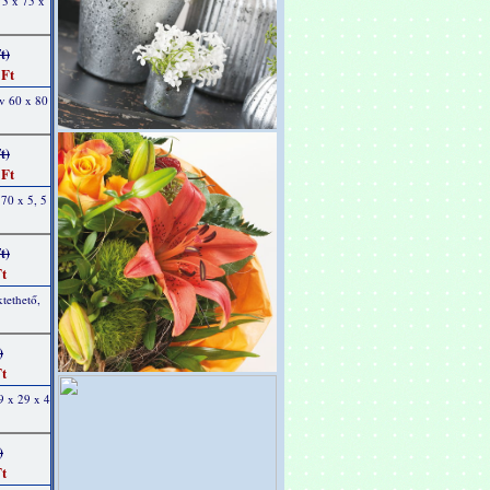
73 x 75 x
t)
 Ft
ív 60 x 80
t)
 Ft
70 x 5, 5
t)
t
ktethető,
)
t
9 x 29 x 4
)
t