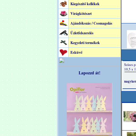
Kiegészítő kellékek
Virágkötészet
Ajándékozás / Csomagolás
Üzletfelszerelés
Kegyeleti termékek
Esküvő
Lapozzd át!