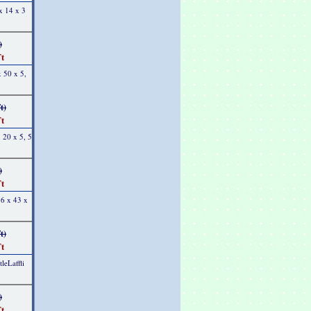
x 14 x 3
)
t
 50 x 5,
t)
t
 20 x 5, 5
)
t
36 x 43 x
t)
t
leLaffli
)
t