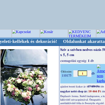
lékek és dekoráció! Oldalunkat akarattal tartju
Szív a szívben nedves oázis 5
x 5, 5 cm
1
csomagolási egység:
db
Cikkszám:
db
110175
(17 850 Ft)
ajánlott bruttó kisker ár:
/db
10 466 Ft
nagyker nettó shop ár:
/d
Duplaszív forma. Stabil fatalapzaton, a h
lakkvédő szivacspárnával. Öntapadós
autólakklvédő fólia és Sweetyfix rögzítő.