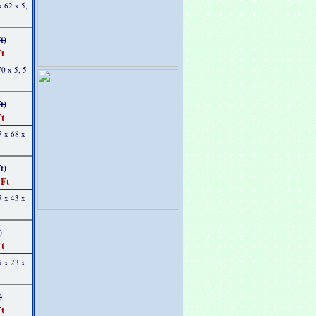
x 62 x 5,
t)
t
0 x 5, 5
t)
t
7 x 68 x
t)
 Ft
7 x 43 x
)
t
9 x 23 x
)
t