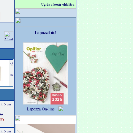
Ugrás a kosár oldalára
Lapozzd át!
 5, 5 cm
Lapozza On-line
t)
 Ft
 5, 5 cm