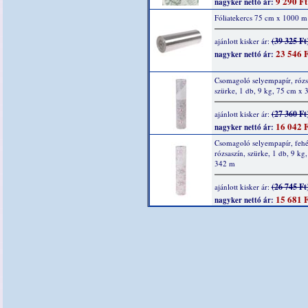
9 290 Ft
nagyker nettó ár:
Fóliatekercs 75 cm x 1000 m
(39 325 Ft
ajánlott kisker ár:
23 546 F
nagyker nettó ár:
Csomagoló selyempapír, rózs
szürke, 1 db, 9 kg, 75 cm x
(27 360 Ft
ajánlott kisker ár:
16 042 F
nagyker nettó ár:
Csomagoló selyempapír, fehé
rózsaszín, szürke, 1 db, 9 kg
342 m
(26 745 Ft
ajánlott kisker ár:
15 681 F
nagyker nettó ár: