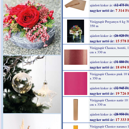
(12 475 Ft
ajánlott kisker ár:
7 314 Ft
nagyker nettó ár:
Virágpapír Pergamyn 6 kg 5
350 m
(26 020 Ft
ajánlott kisker ár:
15 578 F
nagyker nettó ár:
Virágpapír Classico, bordó, 
cm x 330 m
(31 880 Ft
ajánlott kisker ár:
18 694 F
nagyker nettó ár:
Virágpapír Classico pink 10
x 350 m
(32 945 Ft
ajánlott kisker ár:
19 726 F
nagyker nettó ár:
Virágpapír Classico natúr 10
cm x 330 m
(28 950 Ft
ajánlott kisker ár:
17 333 F
nagyker nettó ár:
Virágpapír Classico narancs 