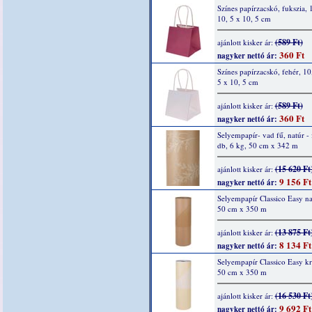
Színes papírzacskó, fukszia, 
10, 5 x 10, 5 cm
(589 Ft)
ajánlott kisker ár:
360 Ft
nagyker nettó ár:
Színes papírzacskó, fehér, 10
5 x 10, 5 cm
(589 Ft)
ajánlott kisker ár:
360 Ft
nagyker nettó ár:
Selyempapír- vad fű, natúr - 
db, 6 kg, 50 cm x 342 m
(15 620 Ft
ajánlott kisker ár:
9 156 Ft
nagyker nettó ár:
Selyempapír Classico Easy na
50 cm x 350 m
(13 875 Ft
ajánlott kisker ár:
8 134 Ft
nagyker nettó ár:
Selyempapír Classico Easy k
50 cm x 350 m
(16 530 Ft
ajánlott kisker ár:
9 692 Ft
nagyker nettó ár: