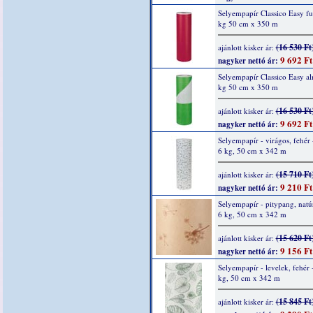
Selyempapír Classico Easy fu
kg 50 cm x 350 m
(16 530 Ft
ajánlott kisker ár:
9 692 Ft
nagyker nettó ár:
Selyempapír Classico Easy a
kg 50 cm x 350 m
(16 530 Ft
ajánlott kisker ár:
9 692 Ft
nagyker nettó ár:
Selyempapír - virágos, fehér 
6 kg, 50 cm x 342 m
(15 710 Ft
ajánlott kisker ár:
9 210 Ft
nagyker nettó ár:
Selyempapír - pitypang, natúr
6 kg, 50 cm x 342 m
(15 620 Ft
ajánlott kisker ár:
9 156 Ft
nagyker nettó ár:
Selyempapír - levelek, fehér 
kg, 50 cm x 342 m
(15 845 Ft
ajánlott kisker ár: