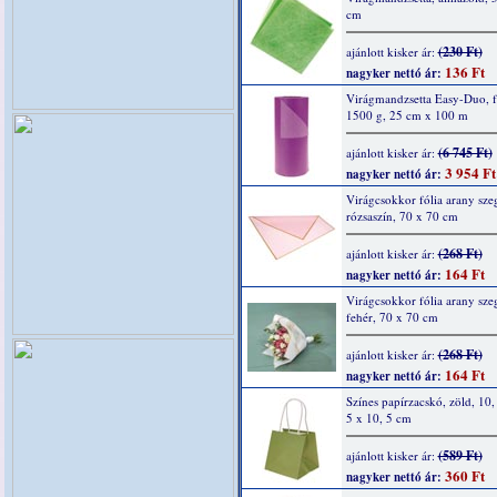
cm
(230 Ft)
ajánlott kisker ár:
136 Ft
nagyker nettó ár:
Virágmandzsetta Easy-Duo, f
1500 g, 25 cm x 100 m
(6 745 Ft)
ajánlott kisker ár:
3 954 Ft
nagyker nettó ár:
Virágcsokkor fólia arany szeg
rózsaszín, 70 x 70 cm
(268 Ft)
ajánlott kisker ár:
164 Ft
nagyker nettó ár:
Virágcsokkor fólia arany szeg
fehér, 70 x 70 cm
(268 Ft)
ajánlott kisker ár:
164 Ft
nagyker nettó ár:
Színes papírzacskó, zöld, 10,
5 x 10, 5 cm
(589 Ft)
ajánlott kisker ár:
360 Ft
nagyker nettó ár: