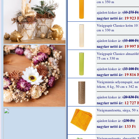
cm x 350 m
(33 275 Ft
ajánlott kisker ár:
19 923 F
nagyker nettó ár:
Virágpapír Classico krém 10
cm x 330 m
(33 400 Ft
ajánlott kisker ár:
19 997 F
nagyker nettó ár:
Virágpapír Classico almazöld
75 cm x 330 m
(33 100 Ft
ajánlott kisker ár:
19 816 F
nagyker nettó ár:
Virágmintás selyempapír, nat
fekete, 6 kg, 50 cm x 342 m
(20 830 Ft
ajánlott kisker ár:
12 727 F
nagyker nettó ár:
Virágmandzsetta, sárga, 50 
(230 Ft)
ajánlott kisker ár:
133 Ft
nagyker nettó ár:
Virágmandzsetta, almazöld, 