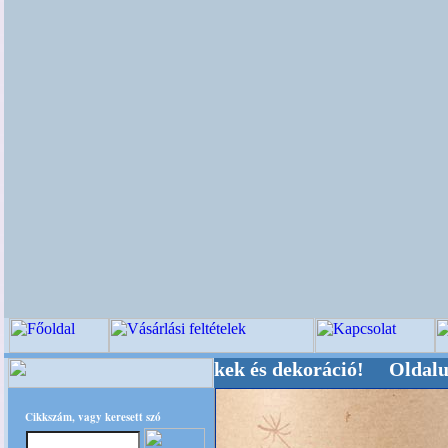
 Kegyeleti-kellékek és dekoráció! Oldalunkat a
Cikkszám, vagy keresett szó