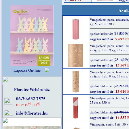
Az alk
Virágselyem papír, rózsaszín,
kg, 50 cm x 350 m
(16 530 Ft
ajánlott kisker ár:
9 692 Ft
nagyker nettó ár:
Virágselyem papír, natúr - fe
virágos, 1 db, 9 kg, 75 cm x
(23 140 Ft
ajánlott kisker ár:
13 567 F
nagyker nettó ár:
Lapozza On-line
Virágselyem papír, fekete - n
virágos, 1 db, 9 kg, 75 cm x
(23 215 Ft
ajánlott kisker ár:
Floratec Webáruház
13 610 F
nagyker nettó ár:
06-70-632 7575
Virágselyem papír, bordó, 1 
75 cm x 350 m
00
00
H - P: 10
- 14
info@floratec.hu
(24 795 Ft
ajánlott kisker ár:
14 537 F
nagyker nettó ár:
Virágpapír, natúr, 4 db, 50 