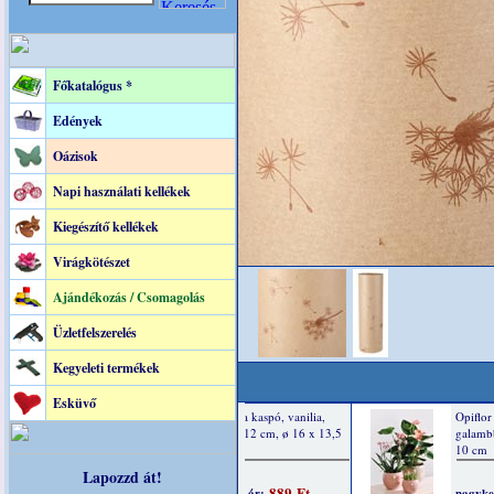
Főkatalógus *
Edények
Oázisok
Napi használati kellékek
Kiegészítő kellékek
Virágkötészet
Ajándékozás / Csomagolás
Üzletfelszerelés
Kegyeleti termékek
Esküvő
Lapozzd át!