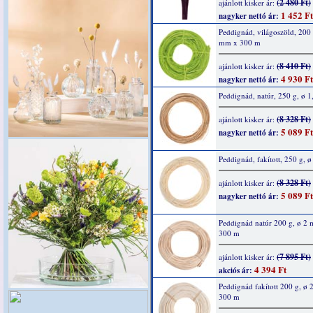
(2 480 Ft)
ajánlott kisker ár:
1 452 Ft
nagyker nettó ár:
Peddignád, világoszöld, 200 
mm x 300 m
(8 410 Ft)
ajánlott kisker ár:
4 930 Ft
nagyker nettó ár:
Peddignád, natúr, 250 g, ø 
(8 328 Ft)
ajánlott kisker ár:
5 089 Ft
nagyker nettó ár:
Peddignád, fakított, 250 g, 
(8 328 Ft)
ajánlott kisker ár:
5 089 Ft
nagyker nettó ár:
Peddignád natúr 200 g, ø 2
300 m
(7 895 Ft)
ajánlott kisker ár:
4 394 Ft
akciós ár:
Peddignád fakított 200 g, ø
300 m