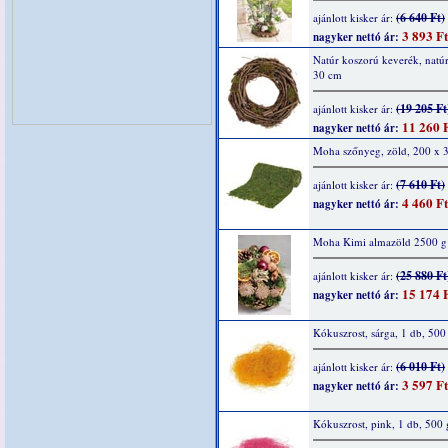
(6 640 Ft)
ajánlott kisker ár:
3 893 Ft
nagyker nettó ár:
Natúr koszorú keverék, natúr
30 cm
(19 205 Ft
ajánlott kisker ár:
11 260 
nagyker nettó ár:
Moha szőnyeg, zöld, 200 x 
(7 610 Ft)
ajánlott kisker ár:
4 460 Ft
nagyker nettó ár:
Moha Kimi almazöld 2500 g
(25 880 Ft
ajánlott kisker ár:
15 174 
nagyker nettó ár:
Kókuszrost, sárga, 1 db, 500
(6 010 Ft)
ajánlott kisker ár:
3 597 Ft
nagyker nettó ár:
Kókuszrost, pink, 1 db, 500 