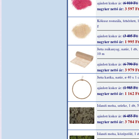
(6 010 Ft)
ajánlott kisker ár:
3 597 Ft
nagyker nettó ár:
Kókusz rostszála, fehérített, 
g
(3 405 Ft)
ajánlott kisker ár:
1 995 Ft
nagyker nettó ár:
Jutta zsákanyag, natúr, 1 db
10 m
(6 790 Ft)
ajánlott kisker ár:
3 979 Ft
nagyker nettó ár:
Jutta karika, natúr, ø 40 x 1
(1 985 Ft)
ajánlott kisker ár:
1 162 Ft
nagyker nettó ár:
Islandi moha, szürke, 1 db, 
(6 455 Ft)
ajánlott kisker ár:
3 784 Ft
nagyker nettó ár:
Islandi moha, középzöld, 1 