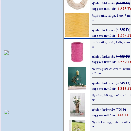
(8 230 Ft)
ajánlott kisker ár:
4 823 Ft
nagyker nettó ár:
Papír raffia, sárga, 1 db, 7 
m
(4 335 Ft)
ajánlott kisker ár:
2 539 Ft
nagyker nettó ár:
Papír raffia, pink, 1 db, 7 m
m
(4 335 Ft)
ajánlott kisker ár:
2 539 Ft
nagyker nettó ár:
Nyírfaág szelet, ovális, natúr
x 2 cm
(2 245 Ft)
ajánlott kisker ár:
1 313 Ft
nagyker nettó ár:
Nyírfaág köteg, natúr, ø 1 - 
cm
(770 Ft)
ajánlott kisker ár:
448 Ft
nagyker nettó ár:
Nyírfa korong, natúr, ø 40 x 
cm