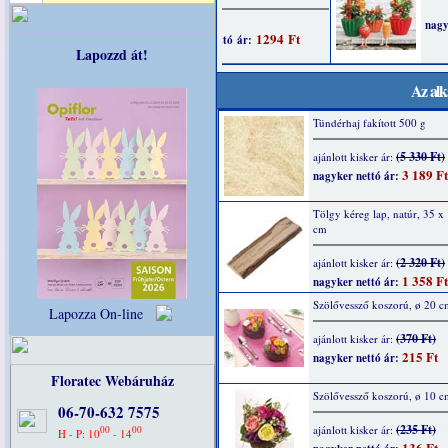
Lapozzd át!
Az alk
Tündérhaj fakított 500 g
(5 330 Ft)
ajánlott kisker ár:
3 189 Ft
nagyker nettó ár:
Tölgy kéreg lap, natúr, 35 x
cm
(2 320 Ft)
ajánlott kisker ár:
1 358 Ft
nagyker nettó ár:
Szölővessző koszorú, ø 20 c
Lapozza On-line
(370 Ft)
ajánlott kisker ár:
215 Ft
nagyker nettó ár:
Floratec Webáruház
Szölővessző koszorú, ø 10 c
06-70-632 7575
(235 Ft)
ajánlott kisker ár:
00
00
H - P: 10
- 14
136 Ft