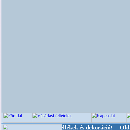
-, Kegyeleti-kellékek és dekoráció! Oldalunkat 