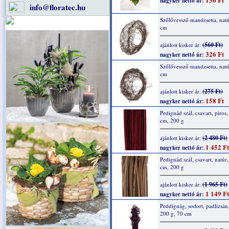
nagyker nettó ár:
info@floratec.hu
Szőlővessző mandzsetta, natú
cm
(560 Ft)
ajánlott kisker ár:
326 Ft
nagyker nettó ár:
Szőlővessző mandzsetta, natú
cm
(275 Ft)
ajánlott kisker ár:
158 Ft
nagyker nettó ár:
Pedignád szál, csavart, piros,
cm, 200 g
(2 480 Ft)
ajánlott kisker ár:
1 452 Ft
nagyker nettó ár:
Pedignád szál, csavart, natúr
cm, 200 g
(1 965 Ft)
ajánlott kisker ár:
1 149 Ft
nagyker nettó ár:
Peddignág, sodort, padlizsán
200 g, 70 cm