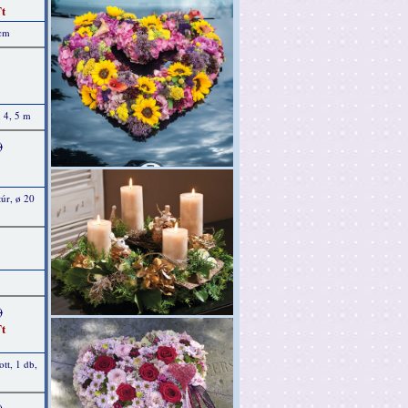
t
 cm
, 4, 5 m
)
úr, ø 20
)
t
ott, 1 db,