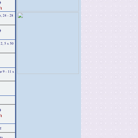
)
t
r, 24 - 28
)
 2, 5 x 50
ø 9 - 11 x
)
t
g
t)