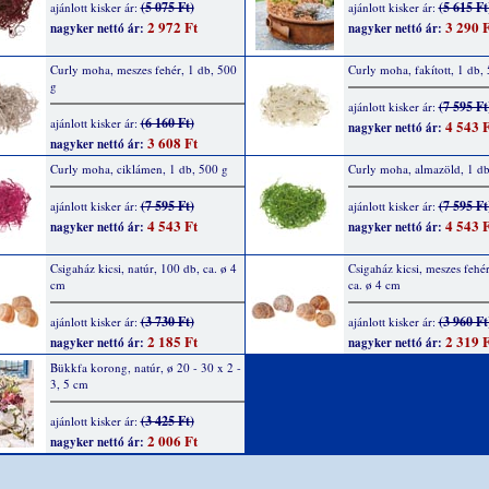
(5 075 Ft)
(5 615 Ft
ajánlott kisker ár:
ajánlott kisker ár:
2 972 Ft
3 290 F
nagyker nettó ár:
nagyker nettó ár:
Curly moha, meszes fehér, 1 db, 500
Curly moha, fakított, 1 db,
g
(7 595 Ft
ajánlott kisker ár:
(6 160 Ft)
ajánlott kisker ár:
4 543 F
nagyker nettó ár:
3 608 Ft
nagyker nettó ár:
Curly moha, ciklámen, 1 db, 500 g
Curly moha, almazöld, 1 db
(7 595 Ft)
(7 595 Ft
ajánlott kisker ár:
ajánlott kisker ár:
4 543 Ft
4 543 F
nagyker nettó ár:
nagyker nettó ár:
Csigaház kicsi, natúr, 100 db, ca. ø 4
Csigaház kicsi, meszes fehé
cm
ca. ø 4 cm
(3 730 Ft)
(3 960 Ft
ajánlott kisker ár:
ajánlott kisker ár:
2 185 Ft
2 319 F
nagyker nettó ár:
nagyker nettó ár:
Bükkfa korong, natúr, ø 20 - 30 x 2 -
3, 5 cm
(3 425 Ft)
ajánlott kisker ár:
2 006 Ft
nagyker nettó ár: