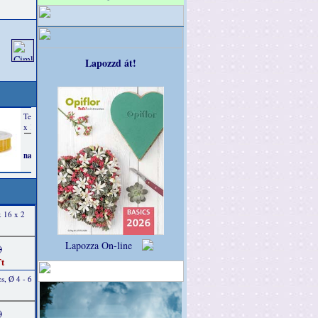
Lapozzd át!
x 16 x 2
Lapozza On-line
)
t
s, Ø 4 - 6
)