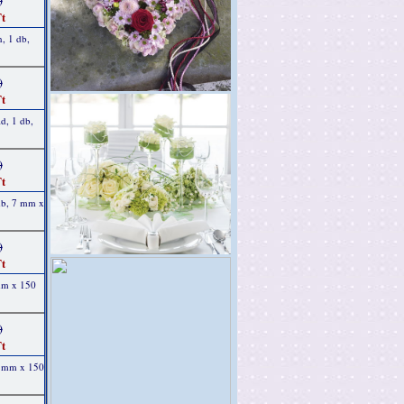
)
t
n, 1 db,
)
t
d, 1 db,
)
t
 db, 7 mm x
)
t
 mm x 150
)
t
 7 mm x 150