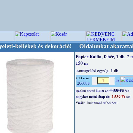
llékek és dekoráció! Oldalunkat akarattal tartj
Papier Raffia, fehér, 1 db, 7
150 m
1
csomagolási egység:
db
Cikkszám:
db
206038
(4 335 Ft)
ajánlott bruttó kisker ár:
/db
2 539 Ft
nagyker nettó shop ár:
/db
Vízálló, különböző színekben.