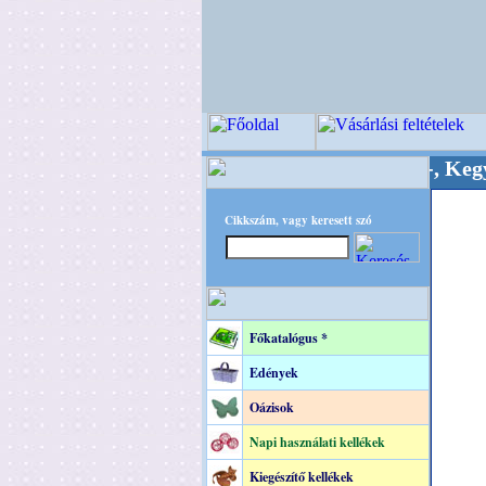
inőségi Virágkötészeti-, Esküvői-, Kegyeleti-ke
Cikkszám, vagy keresett szó
Főkatalógus *
Edények
Oázisok
Napi használati kellékek
Kiegészítő kellékek