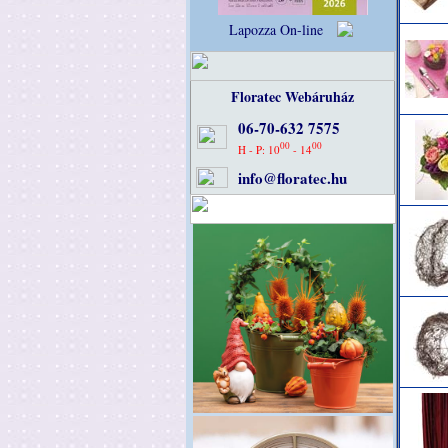
Lapozza On-line
Floratec Webáruház
06-70-632 7575
00
00
H - P: 10
- 14
info@floratec.hu