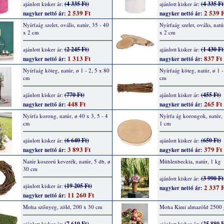
(4 335 Ft)
(4 335 Ft
ajánlott kisker ár:
ajánlott kisker ár:
2 539 Ft
2 539 F
nagyker nettó ár:
nagyker nettó ár:
Nyírfaág szelet, ovális, natúr, 35 - 40
Nyírfaág szelet, ovális, natú
x 2 cm
x 2 cm
(2 245 Ft)
(1 430 Ft
ajánlott kisker ár:
ajánlott kisker ár:
1 313 Ft
837 Ft
nagyker nettó ár:
nagyker nettó ár:
Nyírfaág köteg, natúr, ø 1 - 2, 5 x 80
Nyírfaág köteg, natúr, ø 1 -
cm
cm
(770 Ft)
(455 Ft)
ajánlott kisker ár:
ajánlott kisker ár:
448 Ft
265 Ft
nagyker nettó ár:
nagyker nettó ár:
Nyírfa korong, natúr, ø 40 x 3, 5 - 4
Nyírfa ág korongok, natúr, 
cm
1 cm
(6 640 Ft)
(650 Ft)
ajánlott kisker ár:
ajánlott kisker ár:
3 893 Ft
379 Ft
nagyker nettó ár:
nagyker nettó ár:
Natúr koszorú keverék, natúr, 5 db, ø
Mühlenbeckia, natúr, 1 kg
30 cm
(3 990 Ft
ajánlott kisker ár:
(19 205 Ft)
ajánlott kisker ár:
2 337 F
nagyker nettó ár:
11 260 Ft
nagyker nettó ár:
Moha szőnyeg, zöld, 200 x 30 cm
Moha Kimi almazöld 2500 
(7 610 Ft)
(25 880 F
ajánlott kisker ár:
ajánlott kisker ár: