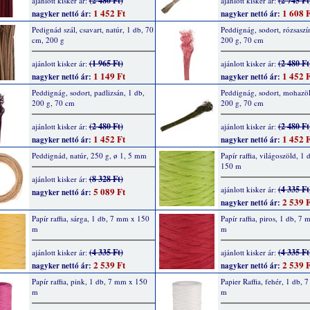
(2 480 Ft)
(2 745 Ft
ajánlott kisker ár:
ajánlott kisker ár:
1 452 Ft
1 608 F
nagyker nettó ár:
nagyker nettó ár:
Pedignád szál, csavart, natúr, 1 db, 70
Peddignág, sodort, rózsaszí
cm, 200 g
200 g, 70 cm
(1 965 Ft)
(2 480 Ft
ajánlott kisker ár:
ajánlott kisker ár:
1 149 Ft
1 452 F
nagyker nettó ár:
nagyker nettó ár:
Peddignág, sodort, padlizsán, 1 db,
Peddignág, sodort, mohazöl
200 g, 70 cm
200 g, 70 cm
(2 480 Ft)
(2 480 Ft
ajánlott kisker ár:
ajánlott kisker ár:
1 452 Ft
1 452 F
nagyker nettó ár:
nagyker nettó ár:
Peddignád, natúr, 250 g, ø 1, 5 mm
Papír raffia, világoszöld, 1
150 m
(8 328 Ft)
ajánlott kisker ár:
(4 335 Ft
ajánlott kisker ár:
5 089 Ft
nagyker nettó ár:
2 539 F
nagyker nettó ár:
Papír raffia, sárga, 1 db, 7 mm x 150
Papír raffia, piros, 1 db, 7
m
m
(4 335 Ft)
(4 335 Ft
ajánlott kisker ár:
ajánlott kisker ár:
2 539 Ft
2 539 F
nagyker nettó ár:
nagyker nettó ár:
Papír raffia, pink, 1 db, 7 mm x 150
Papier Raffia, fehér, 1 db,
m
m