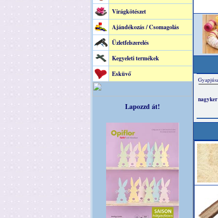
Virágkötészet
Ajándékozás / Csomagolás
Üzletfelszerelés
Kegyeleti termékek
Esküvő
Lapozzd át!