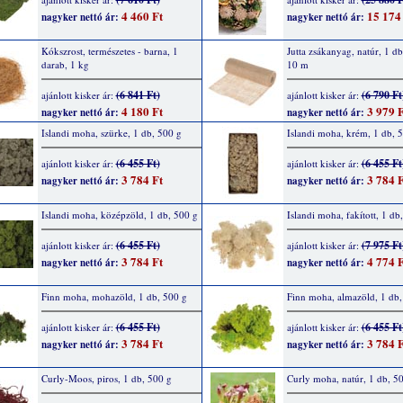
4 460 Ft
15 174
nagyker nettó ár:
nagyker nettó ár:
Kókszrost, természetes - barna, 1
Jutta zsákanyag, natúr, 1 d
darab, 1 kg
10 m
(6 841 Ft)
(6 790 Ft
ajánlott kisker ár:
ajánlott kisker ár:
4 180 Ft
3 979 F
nagyker nettó ár:
nagyker nettó ár:
Islandi moha, szürke, 1 db, 500 g
Islandi moha, krém, 1 db, 
(6 455 Ft)
(6 455 Ft
ajánlott kisker ár:
ajánlott kisker ár:
3 784 Ft
3 784 F
nagyker nettó ár:
nagyker nettó ár:
Islandi moha, középzöld, 1 db, 500 g
Islandi moha, fakított, 1 db
(6 455 Ft)
(7 975 Ft
ajánlott kisker ár:
ajánlott kisker ár:
3 784 Ft
4 774 F
nagyker nettó ár:
nagyker nettó ár:
Finn moha, mohazöld, 1 db, 500 g
Finn moha, almazöld, 1 db,
(6 455 Ft)
(6 455 Ft
ajánlott kisker ár:
ajánlott kisker ár:
3 784 Ft
3 784 F
nagyker nettó ár:
nagyker nettó ár:
Curly-Moos, piros, 1 db, 500 g
Curly moha, natúr, 1 db, 5