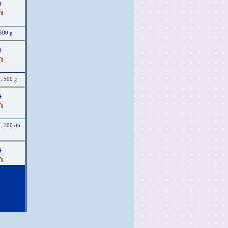
)
t
 500 g
)
t
, 500 g
)
t
r, 100 db,
)
t