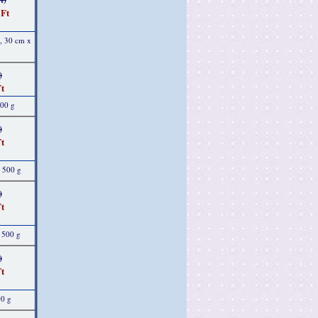
 Ft
b, 30 cm x
)
t
500 g
)
t
, 500 g
)
t
 500 g
)
t
00 g