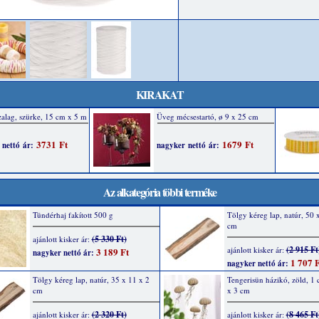
KIRAKAT
Az alkategória többi terméke
Tündérhaj fakított 500 g
Tölgy kéreg lap, natúr, 50 
cm
(5 330 Ft)
ajánlott kisker ár:
(2 915 Ft
ajánlott kisker ár:
3 189 Ft
nagyker nettó ár:
1 707 F
nagyker nettó ár:
Tölgy kéreg lap, natúr, 35 x 11 x 2
Tengerisün házikó, zöld, 1 c
cm
x 3 cm
(2 320 Ft)
(8 465 Ft
ajánlott kisker ár:
ajánlott kisker ár: