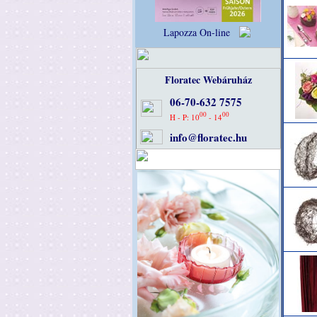
Lapozza On-line
Floratec Webáruház
06-70-632 7575
00
00
H - P: 10
- 14
info@floratec.hu