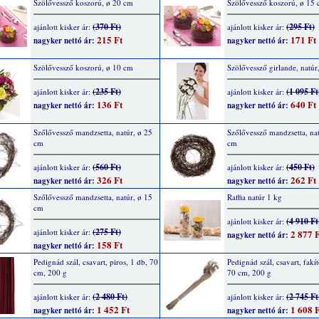
Szölővessző koszorú, ø 20 cm
Szölővessző koszorú, ø 15
(370 Ft)
(295 Ft)
ajánlott kisker ár:
ajánlott kisker ár:
215 Ft
171 Ft
nagyker nettó ár:
nagyker nettó ár:
Szölővessző koszorú, ø 10 cm
Szölővessző girlande, natúr
(235 Ft)
(1 095 Ft
ajánlott kisker ár:
ajánlott kisker ár:
136 Ft
640 Ft
nagyker nettó ár:
nagyker nettó ár:
Szőlővessző mandzsetta, natúr, ø 25
Szőlővessző mandzsetta, nat
cm
cm
(560 Ft)
(450 Ft)
ajánlott kisker ár:
ajánlott kisker ár:
326 Ft
262 Ft
nagyker nettó ár:
nagyker nettó ár:
Szőlővessző mandzsetta, natúr, ø 15
Raffia natúr 1 kg
cm
(4 910 Ft
ajánlott kisker ár:
(275 Ft)
ajánlott kisker ár:
2 877 F
nagyker nettó ár:
158 Ft
nagyker nettó ár:
Pedignád szál, csavart, piros, 1 db, 70
Pedignád szál, csavart, fakít
cm, 200 g
70 cm, 200 g
(2 480 Ft)
(2 745 Ft
ajánlott kisker ár:
ajánlott kisker ár:
1 452 Ft
1 608 F
nagyker nettó ár:
nagyker nettó ár: