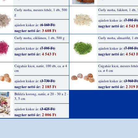
Curly moha, meszes fehér, 1 db, 500
Curly moha, fakított, 1 db,
g
(7 595 Ft
ajánlott kisker ár:
(6 160 Ft)
ajánlott kisker ár:
4 543 F
nagyker nettó ár:
3 608 Ft
nagyker nettó ár:
Curly moha, ciklámen, 1 db, 500 g
Curly moha, almazöld, 1 db
(7 595 Ft)
(7 595 Ft
ajánlott kisker ár:
ajánlott kisker ár:
4 543 Ft
4 543 F
nagyker nettó ár:
nagyker nettó ár:
Csigaház kicsi, natúr, 100 db, ca. ø 4
Csigaház kicsi, meszes fehé
cm
ca. ø 4 cm
(3 730 Ft)
(3 960 Ft
ajánlott kisker ár:
ajánlott kisker ár:
2 185 Ft
2 319 F
nagyker nettó ár:
nagyker nettó ár:
Bükkfa korong, natúr, ø 20 - 30 x 2 -
3, 5 cm
(3 425 Ft)
ajánlott kisker ár:
2 006 Ft
nagyker nettó ár: