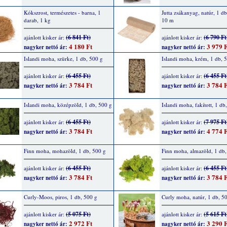
Kókszrost, természetes - barna, 1
Jutta zsákanyag, natúr, 1 d
darab, 1 kg
10 m
(6 841 Ft)
(6 790 Ft
ajánlott kisker ár:
ajánlott kisker ár:
4 180 Ft
3 979 F
nagyker nettó ár:
nagyker nettó ár:
Islandi moha, szürke, 1 db, 500 g
Islandi moha, krém, 1 db, 
(6 455 Ft)
(6 455 Ft
ajánlott kisker ár:
ajánlott kisker ár:
3 784 Ft
3 784 F
nagyker nettó ár:
nagyker nettó ár:
Islandi moha, középzöld, 1 db, 500 g
Islandi moha, fakított, 1 db
(6 455 Ft)
(7 975 Ft
ajánlott kisker ár:
ajánlott kisker ár:
3 784 Ft
4 774 F
nagyker nettó ár:
nagyker nettó ár:
Finn moha, mohazöld, 1 db, 500 g
Finn moha, almazöld, 1 db,
(6 455 Ft)
(6 455 Ft
ajánlott kisker ár:
ajánlott kisker ár:
3 784 Ft
3 784 F
nagyker nettó ár:
nagyker nettó ár:
Curly-Moos, piros, 1 db, 500 g
Curly moha, natúr, 1 db, 5
(5 075 Ft)
(5 615 Ft
ajánlott kisker ár:
ajánlott kisker ár:
2 972 Ft
3 290 F
nagyker nettó ár:
nagyker nettó ár: