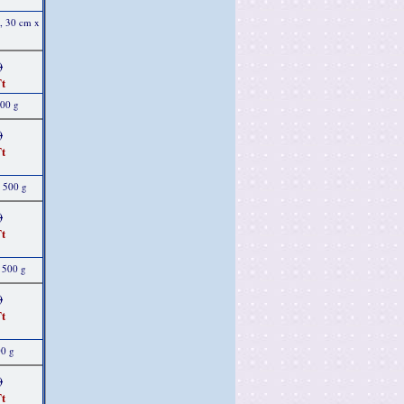
b, 30 cm x
)
t
500 g
)
t
, 500 g
)
t
 500 g
)
t
00 g
)
t