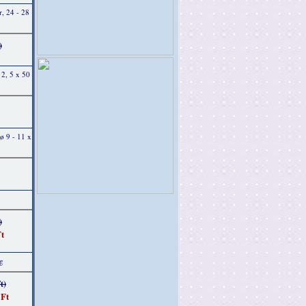
r, 24 - 28
)
 2, 5 x 50
ø 9 - 11 x
)
t
g
t)
 Ft