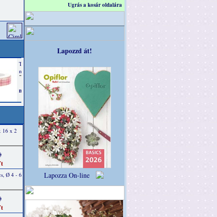
Ugrás a kosár oldalára
Lapozzd át!
x 16 x 2
)
t
Lapozza On-line
s, Ø 4 - 6
)
t