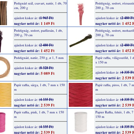
Pedignád szál, csavart, natúr, 1 db, 70
Peddignág, sodort, rózsaszí
cm, 200 g
200 g, 70 cm
(1 965 Ft)
(2 480 Ft
ajánlott kisker ár:
ajánlott kisker ár:
1 149 Ft
1 452 F
nagyker nettó ár:
nagyker nettó ár:
Peddignág, sodort, padlizsán, 1 db,
Peddignág, sodort, mohazöl
200 g, 70 cm
200 g, 70 cm
(2 480 Ft)
(2 480 Ft
ajánlott kisker ár:
ajánlott kisker ár:
1 452 Ft
1 452 F
nagyker nettó ár:
nagyker nettó ár:
Peddignád, natúr, 250 g, ø 1, 5 mm
Papír raffia, világoszöld, 1
x 150 m
(8 328 Ft)
ajánlott kisker ár:
(4 335 Ft
ajánlott kisker ár:
5 089 Ft
nagyker nettó ár:
2 539 F
nagyker nettó ár:
Papír raffia, sárga, 1 db, 7 mm x 150
Papír raffia, piros, 1 db, 7
m
m
(4 335 Ft)
(4 335 Ft
ajánlott kisker ár:
ajánlott kisker ár:
2 539 Ft
2 539 F
nagyker nettó ár:
nagyker nettó ár:
Papír raffia, pink, 1 db, 7 mm x 150
Papier Raffia, fehér, 1 db,
m
150 m
(4 335 Ft)
(4 335 Ft
ajánlott kisker ár:
ajánlott kisker ár:
2 539 Ft
2 539 F
nagyker nettó ár:
nagyker nettó ár: