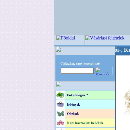
Minőségi Virágkötészeti-, Esküvői-, Kegyeleti-k
Cikkszám, vagy keresett szó
Főkatalógus *
Edények
Oázisok
Napi használati kellékek