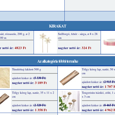
KIRAKAT
Az alkategória többi terméke
Tündérhaj fakított 500 g
Tölgy kéreg lap, natúr, 50 
cm
(5 330 Ft)
ajánlott kisker ár:
(2 915 Ft
ajánlott kisker ár:
3 189 Ft
nagyker nettó ár:
1 707 F
nagyker nettó ár:
Tölgy kéreg lap, natúr, 35 x 11 x 2
Tengerisün házikó, zöld, 1 c
cm
x 3 cm
(2 320 Ft)
(8 465 Ft
ajánlott kisker ár:
ajánlott kisker ár:
1 358 Ft
4 962 F
nagyker nettó ár:
nagyker nettó ár: