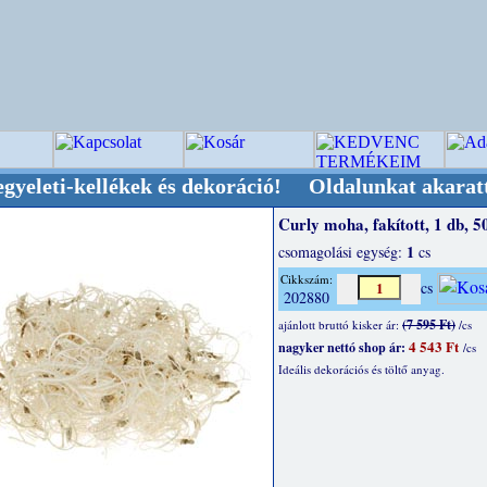
ellékek és dekoráció! Oldalunkat akarattal tar
Curly moha, fakított, 1 db, 5
1
csomagolási egység:
cs
Cikkszám:
cs
202880
(7 595 Ft)
ajánlott bruttó kisker ár:
/cs
4 543 Ft
nagyker nettó shop ár:
/cs
Ideális dekorációs és töltő anyag.