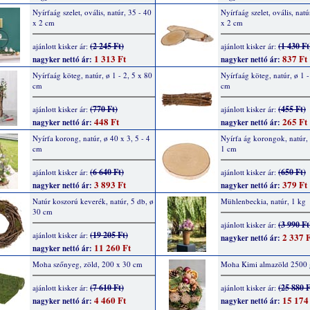
Nyírfaág szelet, ovális, natúr, 35 - 40
Nyírfaág szelet, ovális, natú
x 2 cm
x 2 cm
(2 245 Ft)
(1 430 Ft
ajánlott kisker ár:
ajánlott kisker ár:
1 313 Ft
837 Ft
nagyker nettó ár:
nagyker nettó ár:
Nyírfaág köteg, natúr, ø 1 - 2, 5 x 80
Nyírfaág köteg, natúr, ø 1 -
cm
cm
(770 Ft)
(455 Ft)
ajánlott kisker ár:
ajánlott kisker ár:
448 Ft
265 Ft
nagyker nettó ár:
nagyker nettó ár:
Nyírfa korong, natúr, ø 40 x 3, 5 - 4
Nyírfa ág korongok, natúr, 
cm
1 cm
(6 640 Ft)
(650 Ft)
ajánlott kisker ár:
ajánlott kisker ár:
3 893 Ft
379 Ft
nagyker nettó ár:
nagyker nettó ár:
Natúr koszorú keverék, natúr, 5 db, ø
Mühlenbeckia, natúr, 1 kg
30 cm
(3 990 Ft
ajánlott kisker ár:
(19 205 Ft)
ajánlott kisker ár:
2 337 F
nagyker nettó ár:
11 260 Ft
nagyker nettó ár:
Moha szőnyeg, zöld, 200 x 30 cm
Moha Kimi almazöld 2500 
(7 610 Ft)
(25 880 F
ajánlott kisker ár:
ajánlott kisker ár:
4 460 Ft
15 174
nagyker nettó ár:
nagyker nettó ár: