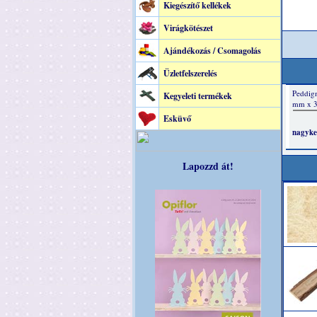
Kiegészítő kellékek
Virágkötészet
Ajándékozás / Csomagolás
Üzletfelszerelés
Kegyeleti termékek
Esküvő
Lapozzd át!