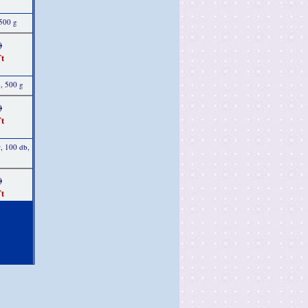
 500 g
)
t
, 500 g
)
t
r, 100 db,
)
t