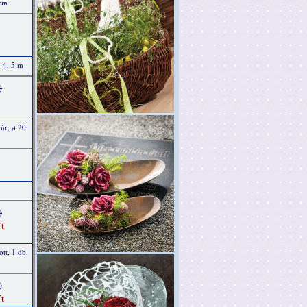
 cm
, 4, 5 m
)
úr, ø 20
)
t
ott, 1 db,
)
t