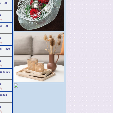
n, 1 db,
)
t
d, 1 db,
)
t
 db, 7 mm
)
t
 mm x 150
)
t
 7 mm x
)
t