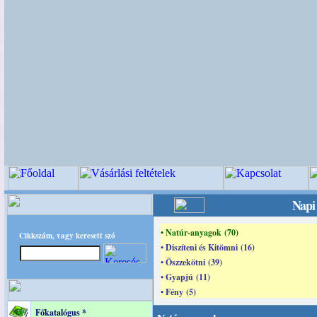
Napi 
• Natúr-anyagok (70)
Cikkszám, vagy keresett szó
• Diszíteni és Kitömni (16)
• Öszzekötni (39)
• Gyapjú (11)
• Fény (5)
Főkatalógus *