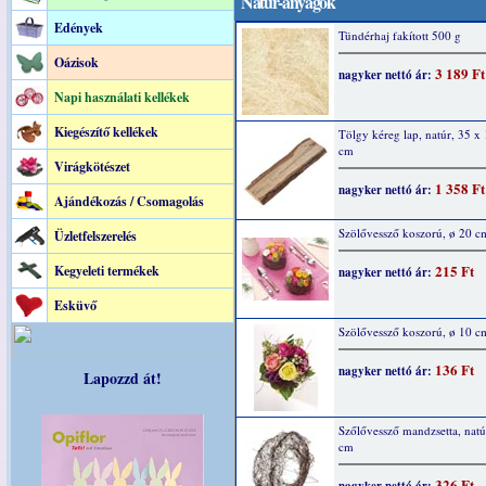
Natúr-anyagok
Edények
Tündérhaj fakított 500 g
Oázisok
3 189 Ft
nagyker nettó ár:
Napi használati kellékek
Kiegészítő kellékek
Tölgy kéreg lap, natúr, 35 x 
cm
Virágkötészet
1 358 Ft
nagyker nettó ár:
Ajándékozás / Csomagolás
Szölővessző koszorú, ø 20 c
Üzletfelszerelés
215 Ft
Kegyeleti termékek
nagyker nettó ár:
Esküvő
Szölővessző koszorú, ø 10 c
136 Ft
nagyker nettó ár:
Lapozzd át!
Szőlővessző mandzsetta, natú
cm
326 Ft