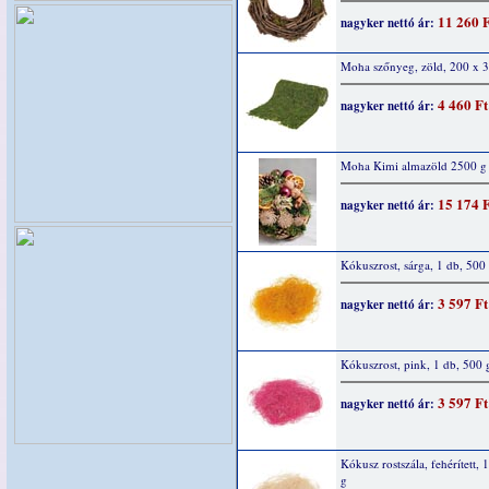
11 260 
nagyker nettó ár:
Moha szőnyeg, zöld, 200 x 
4 460 Ft
nagyker nettó ár:
Moha Kimi almazöld 2500 g
15 174 
nagyker nettó ár:
Kókuszrost, sárga, 1 db, 500
3 597 Ft
nagyker nettó ár:
Kókuszrost, pink, 1 db, 500 
3 597 Ft
nagyker nettó ár:
Kókusz rostszála, fehérített, 
g