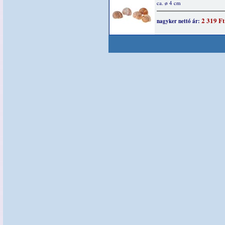
ca. ø 4 cm
2 319 Ft
nagyker nettó ár: