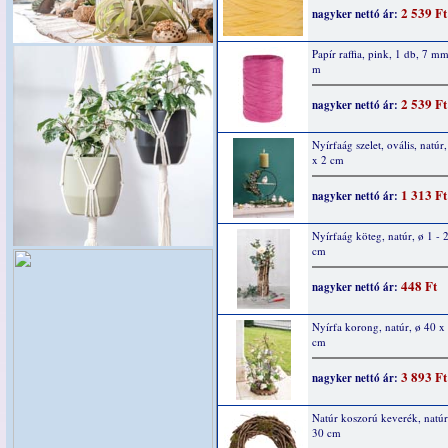
2 539 Ft
nagyker nettó ár:
Papír raffia, pink, 1 db, 7 m
m
2 539 Ft
nagyker nettó ár:
Nyírfaág szelet, ovális, natúr
x 2 cm
1 313 Ft
nagyker nettó ár:
Nyírfaág köteg, natúr, ø 1 - 
cm
448 Ft
nagyker nettó ár:
Nyírfa korong, natúr, ø 40 x 
cm
3 893 Ft
nagyker nettó ár:
Natúr koszorú keverék, natúr
30 cm