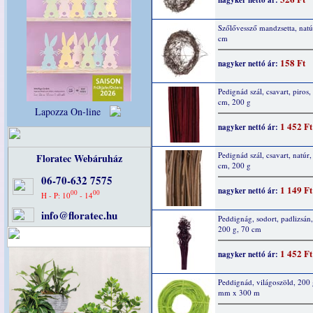
nagyker nettó ár:
Szőlővessző mandzsetta, natú
cm
158 Ft
nagyker nettó ár:
Pedignád szál, csavart, piros,
cm, 200 g
Lapozza On-line
1 452 Ft
nagyker nettó ár:
Pedignád szál, csavart, natúr,
Floratec Webáruház
cm, 200 g
06-70-632 7575
1 149 Ft
nagyker nettó ár:
00
00
H - P: 10
- 14
info@floratec.hu
Peddignág, sodort, padlizsán,
200 g, 70 cm
1 452 Ft
nagyker nettó ár:
Peddignád, világoszöld, 200 
mm x 300 m