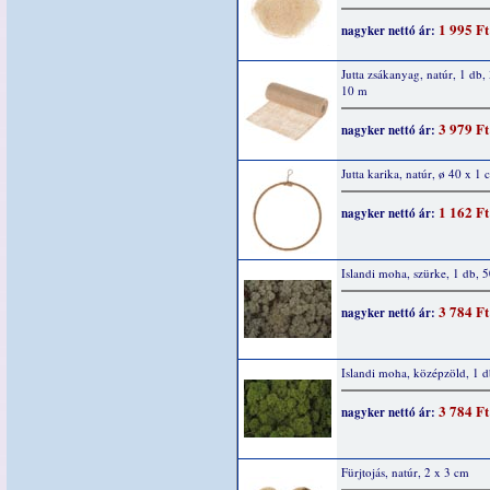
1 995 Ft
nagyker nettó ár:
Jutta zsákanyag, natúr, 1 db,
10 m
3 979 Ft
nagyker nettó ár:
Jutta karika, natúr, ø 40 x 1 
1 162 Ft
nagyker nettó ár:
Islandi moha, szürke, 1 db, 
3 784 Ft
nagyker nettó ár:
Islandi moha, középzöld, 1 d
3 784 Ft
nagyker nettó ár:
Fürjtojás, natúr, 2 x 3 cm