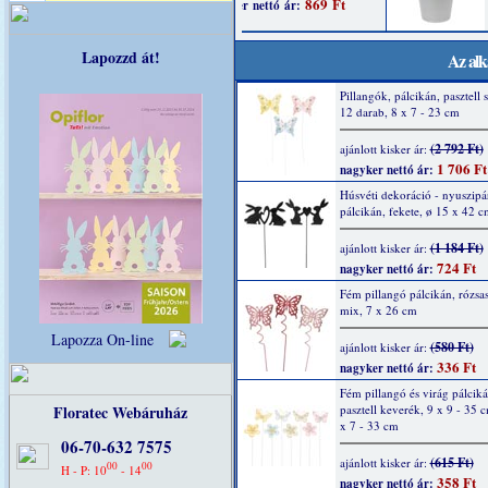
Lapozzd át!
Az alk
Pillangók, pálcikán, pasztell 
12 darab, 8 x 7 - 23 cm
(2 792 Ft)
ajánlott kisker ár:
1 706 Ft
nagyker nettó ár:
Húsvéti dekoráció - nyuszipár
pálcikán, fekete, ø 15 x 42 c
(1 184 Ft)
ajánlott kisker ár:
724 Ft
nagyker nettó ár:
Fém pillangó pálcikán, rózsas
mix, 7 x 26 cm
Lapozza On-line
(580 Ft)
ajánlott kisker ár:
336 Ft
nagyker nettó ár:
Fém pillangó és virág pálciká
Floratec Webáruház
pasztell keverék, 9 x 9 - 35 c
x 7 - 33 cm
06-70-632 7575
(615 Ft)
ajánlott kisker ár:
00
00
H - P: 10
- 14
358 Ft
nagyker nettó ár: