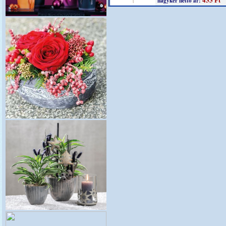
nagyker nettó ár: