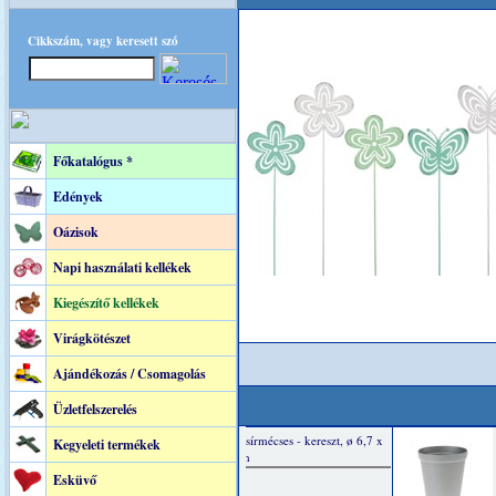
Cikkszám, vagy keresett szó
Főkatalógus *
Edények
Oázisok
Napi használati kellékek
Kiegészítő kellékek
Virágkötészet
Ajándékozás / Csomagolás
Üzletfelszerelés
Kegyeleti termékek
Esküvő