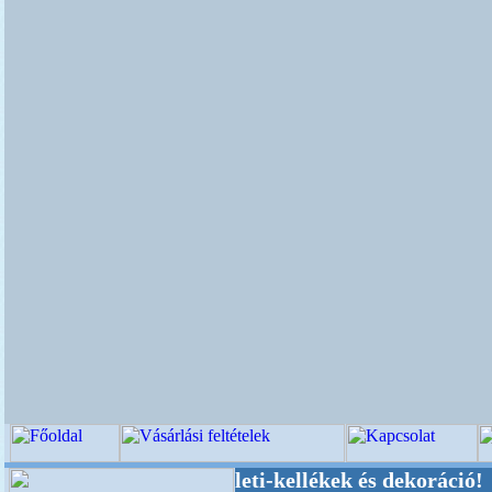
Esküvői-, Kegyeleti-kellékek és dekoráció! Olda