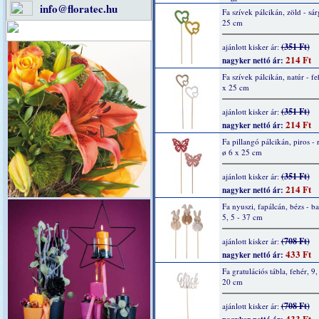
info@floratec.hu
Fa szívek pálcikán, zöld - sár
25 cm
(351 Ft)
ajánlott kisker ár:
214 Ft
nagyker nettó ár:
Fa szívek pálcikán, natúr - fe
x 25 cm
(351 Ft)
ajánlott kisker ár:
214 Ft
nagyker nettó ár:
Fa pillangó pálcikán, piros - 
ø 6 x 25 cm
(351 Ft)
ajánlott kisker ár:
214 Ft
nagyker nettó ár:
Fa nyuszi, fapálcán, bézs - b
5, 5 - 37 cm
(708 Ft)
ajánlott kisker ár:
433 Ft
nagyker nettó ár:
Fa gratulációs tábla, fehér, 9,
20 cm
(708 Ft)
ajánlott kisker ár:
433 Ft