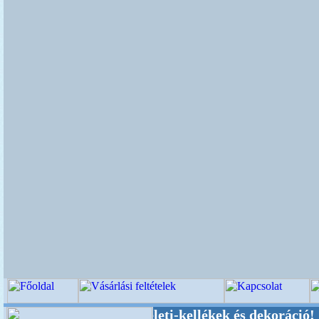
Esküvői-, Kegyeleti-kellékek és dekoráció! Olda