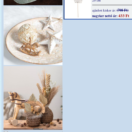
20 cm
(708 Ft)
ajánlott kisker ár:
433 Ft
nagyker nettó ár: