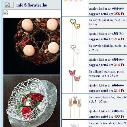
info@floratec.hu
(615 Ft)
ajánlott kisker ár:
358 Ft
nagyker nettó ár:
Fa szívek pálcikán, zöld - sár
25 cm
(351 Ft)
ajánlott kisker ár:
214 Ft
nagyker nettó ár:
Fa szívek pálcikán, natúr - fe
x 25 cm
(351 Ft)
ajánlott kisker ár:
214 Ft
nagyker nettó ár:
Fa pillangó pálcikán, piros -
rózsaszín, ø 6 x 25 cm
(351 Ft)
ajánlott kisker ár:
214 Ft
nagyker nettó ár:
Fa nyuszi, fapálcán, bézs - b
x 5, 5 - 37 cm
(708 Ft)
ajánlott kisker ár:
433 Ft
nagyker nettó ár:
Fa gratulációs tábla, fehér, 9,