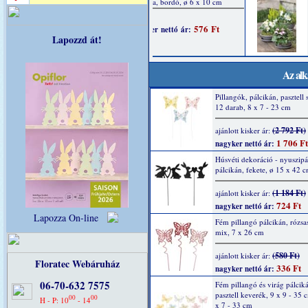
Lapozzd át!
Az alk
Pillangók, pálcikán, pasztell 
12 darab, 8 x 7 - 23 cm
(2 792 Ft)
ajánlott kisker ár:
1 706 Ft
nagyker nettó ár:
Húsvéti dekoráció - nyuszipá
pálcikán, fekete, ø 15 x 42 
(1 184 Ft)
ajánlott kisker ár:
724 Ft
nagyker nettó ár:
Lapozza On-line
Fém pillangó pálcikán, rózsas
mix, 7 x 26 cm
(580 Ft)
ajánlott kisker ár:
Floratec Webáruház
336 Ft
nagyker nettó ár:
06-70-632 7575
Fém pillangó és virág pálcik
pasztell keverék, 9 x 9 - 35 
00
00
H - P: 10
- 14
x 7 - 33 cm