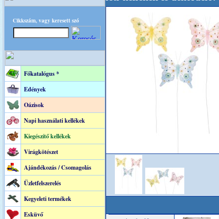
Cikkszám, vagy keresett szó
Főkatalógus *
Edények
Oázisok
Napi használati kellékek
Kiegészítő kellékek
Virágkötészet
Ajándékozás / Csomagolás
Üzletfelszerelés
Kegyeleti termékek
Esküvő