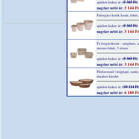
(5 365 Ft)
ajánlott kisker ár:
3 144 Ft
nagyker nettó ár:
Faforgács kerek kosár, fehér,
(5 365 Ft)
ajánlott kisker ár:
3 144 Ft
nagyker nettó ár:
Fa forgácskosár - szögletes, s
meszes fehér, 3 részes
(5 365 Ft)
ajánlott kisker ár:
3 144 Ft
nagyker nettó ár:
Fűzfavessző virághajó, natúr,
darabos készlet
(10 114 Ft
ajánlott kisker ár:
6 180 Ft
nagyker nettó ár: