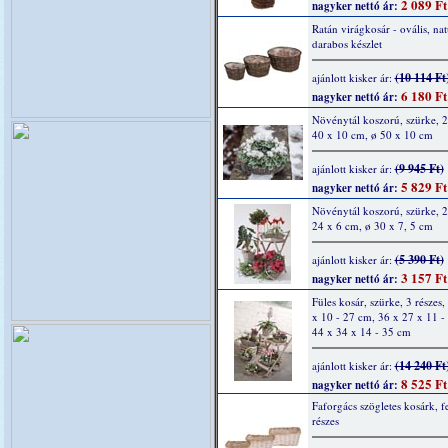
2 089 Ft
nagyker nettó ár:
Ratán virágkosár - ovális, nat
darabos készlet
(10 114 Ft
ajánlott kisker ár:
6 180 Ft
nagyker nettó ár:
Növénytál koszorú, szürke, 2 
40 x 10 cm, ø 50 x 10 cm
(9 945 Ft)
ajánlott kisker ár:
5 829 Ft
nagyker nettó ár:
Növénytál koszorú, szürke, 2 
24 x 6 cm, ø 30 x 7, 5 cm
(5 390 Ft)
ajánlott kisker ár:
3 157 Ft
nagyker nettó ár:
Füles kosár, szürke, 3 részes,
x 10 - 27 cm, 36 x 27 x 11 -
44 x 34 x 14 - 35 cm
(14 240 Ft
ajánlott kisker ár:
8 525 Ft
nagyker nettó ár:
Faforgács szögletes kosárk, f
részes