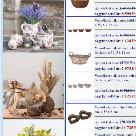
(14 365 Ft
ajánlott kisker ár:
8 599 Ft
nagyker nettó ár:
Vesszőkosár tál, natúr, belül f
ø 35, 5 x 12 cm
(1 920 Ft)
ajánlott kisker ár:
1 124 Ft
nagyker nettó ár:
Vesszőkosár tál, szürke, belül
fóliázott, ø 30, 5 x 11 cm
(3 300 Ft)
ajánlott kisker ár:
1 973 Ft
nagyker nettó ár:
Vesszőkosár tál, szürke, belül
fóliázott, ø 20, 5 x 9 cm
(1 925 Ft)
ajánlott kisker ár:
1 125 Ft
nagyker nettó ár:
Vesszőkosár szív Tim 2 db, ø
cm, ø 52 x 8 cm
(20 000 Ft
ajánlott kisker ár:
11 725 F
nagyker nettó ár:
Vesszőkosár koszorú, natúr, 2