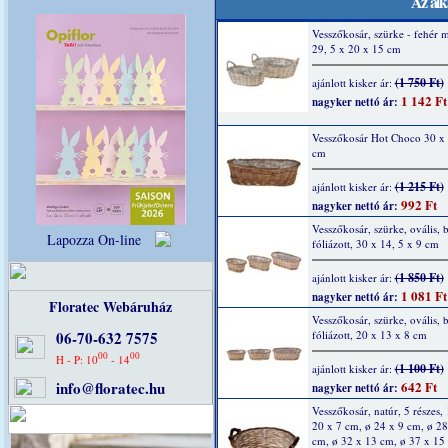
Az alk
Vesszőkosár, szürke - fehér m
29, 5 x 20 x 15 cm
(1 750 Ft)
ajánlott kisker ár:
1 142 Ft
nagyker nettó ár:
Vesszőkosár Hot Choco 30 x 
cm
(1 215 Ft)
ajánlott kisker ár:
992 Ft
nagyker nettó ár:
Vesszőkosár, szürke, ovális, b
Lapozza On-line
fóliázott, 30 x 14, 5 x 9 cm
(1 850 Ft)
ajánlott kisker ár:
1 081 Ft
nagyker nettó ár:
Floratec Webáruház
Vesszőkosár, szürke, ovális, b
06-70-632 7575
fóliázott, 20 x 13 x 8 cm
00
00
H - P: 10
- 14
(1 100 Ft)
ajánlott kisker ár:
info@floratec.hu
642 Ft
nagyker nettó ár:
Vesszőkosár, natúr, 5 részes, 
20 x 7 cm, ø 24 x 9 cm, ø 28
cm, ø 32 x 13 cm, ø 37 x 15