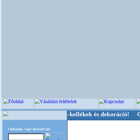
üvői-, Kegyeleti-kellékek és dekoráció! Oldalun
Cikkszám, vagy keresett szó