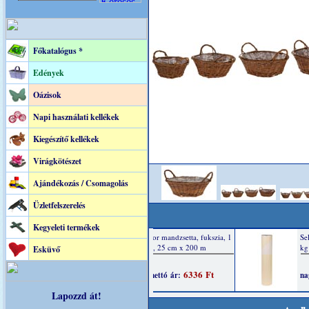
Főkatalógus *
Edények
Oázisok
Napi használati kellékek
Kiegészítő kellékek
Virágkötészet
Ajándékozás / Csomagolás
Üzletfelszerelés
Kegyeleti termékek
Esküvő
Lapozzd át!