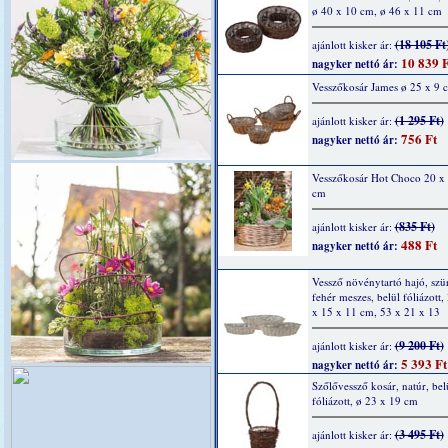
ø 40 x 10 cm, ø 46 x 11 cm
(18 105 Ft
ajánlott kisker ár:
10 839 F
nagyker nettó ár:
Vesszőkosár James ø 25 x 9 
(1 295 Ft)
ajánlott kisker ár:
756 Ft
nagyker nettó ár:
Vesszőkosár Hot Choco 20 x 
cm
(835 Ft)
ajánlott kisker ár:
488 Ft
nagyker nettó ár:
Vessző növénytartó hajó, szü
fehér meszes, belül fóliázott,
x 15 x 11 cm, 53 x 21 x 13
(9 200 Ft)
ajánlott kisker ár:
5 393 Ft
nagyker nettó ár:
Szőlővessző kosár, natúr, bel
fóliázott, ø 23 x 19 cm
(3 495 Ft)
ajánlott kisker ár: