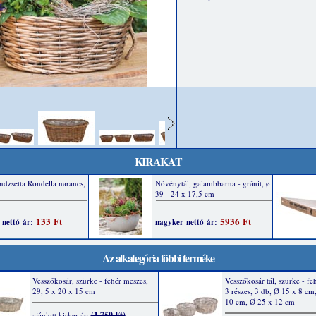
KIRAKAT
Az alkategória többi terméke
Vesszőkosár, szürke - fehér meszes,
Vesszőkosár tál, szürke - fe
29, 5 x 20 x 15 cm
3 részes, 3 db, Ø 15 x 8 cm
10 cm, Ø 25 x 12 cm
(1 750 Ft)
ajánlott kisker ár: