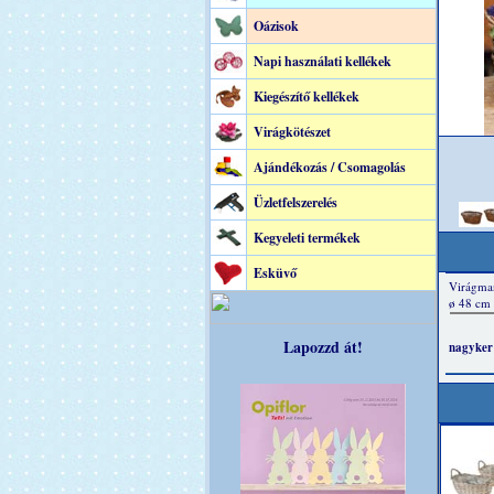
Oázisok
Napi használati kellékek
Kiegészítő kellékek
Virágkötészet
Ajándékozás / Csomagolás
Üzletfelszerelés
Kegyeleti termékek
Esküvő
Lapozzd át!