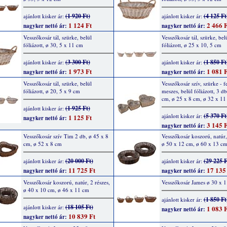
(1 920 Ft)
(4 125 Ft
ajánlott kisker ár:
ajánlott kisker ár:
1 124 Ft
2 466 F
nagyker nettó ár:
nagyker nettó ár:
Vesszőkosár tál, szürke, belül
Vesszőkosár tál, szürke, bel
fóliázott, ø 30, 5 x 11 cm
fóliázott, ø 25 x 10, 5 cm
(3 300 Ft)
(1 850 Ft
ajánlott kisker ár:
ajánlott kisker ár:
1 973 Ft
1 081 F
nagyker nettó ár:
nagyker nettó ár:
Vesszőkosár tál, szürke, belül
Vesszőkosár szív, szürke - f
fóliázott, ø 20, 5 x 9 cm
meszes, belül fóliázott, 3 db
cm, ø 25 x 8 cm, ø 32 x 11
(1 925 Ft)
ajánlott kisker ár:
(5 370 Ft
ajánlott kisker ár:
1 125 Ft
nagyker nettó ár:
3 145 F
nagyker nettó ár:
Vesszőkosár szív Tim 2 db, ø 45 x 8
Vesszőkosár koszorú, natúr, 
cm, ø 52 x 8 cm
ø 50 x 12 cm, ø 60 x 13 c
(20 000 Ft)
(29 225 F
ajánlott kisker ár:
ajánlott kisker ár:
11 725 Ft
17 135
nagyker nettó ár:
nagyker nettó ár:
Vesszőkosár koszorú, natúr, 2 részes,
Vesszőkosár James ø 30 x 
ø 40 x 10 cm, ø 46 x 11 cm
(1 850 Ft
ajánlott kisker ár:
(18 105 Ft)
ajánlott kisker ár:
1 083 F
nagyker nettó ár:
10 839 Ft
nagyker nettó ár: