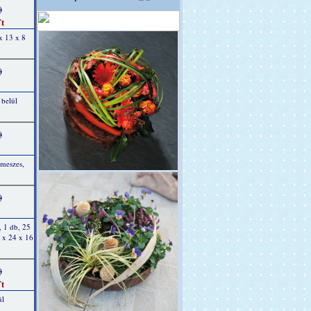
)
t
x 13 x 8
)
 belül
)
 meszes,
)
, 1 db, 25
 x 24 x 16
)
t
ül