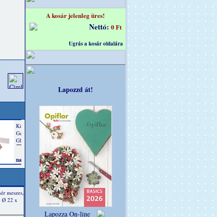
A kosár jelenleg üres!
Nettó:
0 Ft
Ugrás a kosár oldalára
Lapozzd át!
hér meszes,
, Ø 22 x
Lapozza On-line