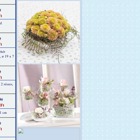
)
t
ül
)
t
ehér
, ø 19 x 7
)
t
2 részes,
m
t)
 Ft
11 cm
)
t