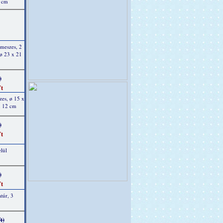
8 cm
 meszes, 2
 ø 23 x 21
)
t
zes, ø 15 x
x 12 cm
)
t
lül
)
t
túr, 3
t)