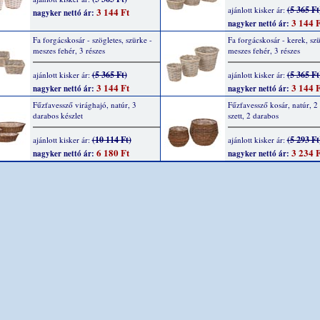
(5 365 Ft
ajánlott kisker ár:
3 144 Ft
nagyker nettó ár:
3 144 F
nagyker nettó ár:
Fa forgácskosár - szögletes, szürke -
Fa forgácskosár - kerek, szü
meszes fehér, 3 részes
meszes fehér, 3 részes
(5 365 Ft)
(5 365 Ft
ajánlott kisker ár:
ajánlott kisker ár:
3 144 Ft
3 144 F
nagyker nettó ár:
nagyker nettó ár:
Fűzfavessző virághajó, natúr, 3
Fűzfavessző kosár, natúr, 2
darabos készlet
szett, 2 darabos
(10 114 Ft)
(5 293 Ft
ajánlott kisker ár:
ajánlott kisker ár:
6 180 Ft
3 234 F
nagyker nettó ár:
nagyker nettó ár: