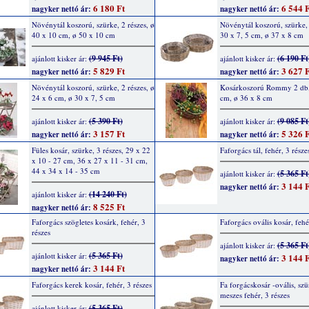
6 180 Ft
6 544 F
nagyker nettó ár:
nagyker nettó ár:
Növénytál koszorú, szürke, 2 részes, ø
Növénytál koszorú, szürke, 
40 x 10 cm, ø 50 x 10 cm
30 x 7, 5 cm, ø 37 x 8 cm
(9 945 Ft)
(6 190 Ft
ajánlott kisker ár:
ajánlott kisker ár:
5 829 Ft
3 627 F
nagyker nettó ár:
nagyker nettó ár:
Növénytál koszorú, szürke, 2 részes, ø
Kosárkoszorú Rommy 2 db,
24 x 6 cm, ø 30 x 7, 5 cm
cm, ø 36 x 8 cm
(5 390 Ft)
(9 085 Ft
ajánlott kisker ár:
ajánlott kisker ár:
3 157 Ft
5 326 F
nagyker nettó ár:
nagyker nettó ár:
Füles kosár, szürke, 3 részes, 29 x 22
Faforgács tál, fehér, 3 része
x 10 - 27 cm, 36 x 27 x 11 - 31 cm,
44 x 34 x 14 - 35 cm
(5 365 Ft
ajánlott kisker ár:
3 144 F
nagyker nettó ár:
(14 240 Ft)
ajánlott kisker ár:
8 525 Ft
nagyker nettó ár:
Faforgács szögletes kosárk, fehér, 3
Faforgács ovális kosár, fehé
részes
(5 365 Ft
ajánlott kisker ár:
(5 365 Ft)
ajánlott kisker ár:
3 144 F
nagyker nettó ár:
3 144 Ft
nagyker nettó ár:
Faforgács kerek kosár, fehér, 3 részes
Fa forgácskosár -ovális, szü
meszes fehér, 3 részes
(5 365 Ft)
ajánlott kisker ár: