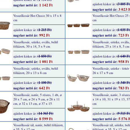
(3 805 Ft
ajánlott kisker ár:
1 142 Ft
nagyker nettó ár:
3 023 F
nagyker nettó ár:
Vesszőkosár Hot Choco 30 x 15 x 8
Vesszőkosár Hot Choco 25 
cm
cm
(1 215 Ft)
(1 035 Ft
ajánlott kisker ár:
ajánlott kisker ár:
992 Ft
723 Ft
nagyker nettó ár:
nagyker nettó ár:
Vesszőkosár, szürke, ovális, belül
Vesszőkosár, szürke, ovális,
fóliázott, 30 x 14, 5 x 9 cm
fóliázott, 25 x 14 x 8, 5 cm
(1 850 Ft)
(1 640 Ft
ajánlott kisker ár:
ajánlott kisker ár:
1 081 Ft
958 Ft
nagyker nettó ár:
nagyker nettó ár:
Vesszőkosár, szürke, ovális, belül
Vesszőkosár, szürke - fehér
fóliázott, 20 x 13 x 8 cm
26 x 17 x 9 cm
(1 100 Ft)
(1 340 Ft
ajánlott kisker ár:
ajánlott kisker ár:
642 Ft
783 Ft
nagyker nettó ár:
nagyker nettó ár:
Vesszőkosár, natúr, 5 részes, 1 db, ø
Vesszőkosár, natúr, 3 részes
20 x 7 cm, ø 24 x 9 cm, ø 28 x 11
x 14 x 10, 31 x 19 x 13, 37
cm, ø 32 x 13 cm, ø 37 x 15
cm
(14 365 Ft)
(9 515 Ft
ajánlott kisker ár:
ajánlott kisker ár:
8 599 Ft
5 576 F
nagyker nettó ár:
nagyker nettó ár:
Vesszőkosár tál, natúr, belül fóliázott,
Vesszőkosár tál, szürke, bel
ø 35, 5 x 12 cm
fóliázott, ø 35, 5 x 12 cm