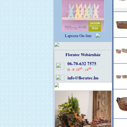
Lapozza On-line
Floratec Webáruház
06-70-632 7575
00
00
H - P: 10
- 14
info@floratec.hu