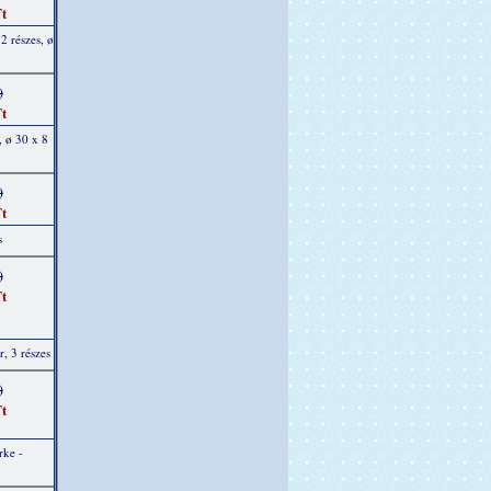
t
2 részes, ø
)
t
 ø 30 x 8
)
t
s
)
t
r, 3 részes
)
t
rke -