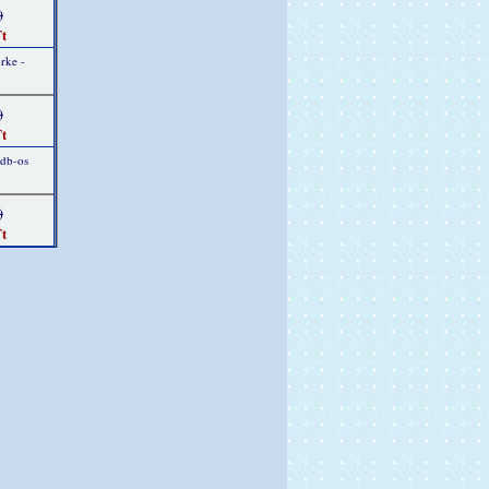
)
t
rke -
)
t
 db-os
)
t