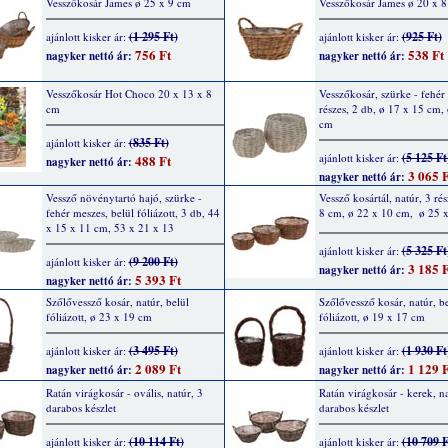
Vesszőkosár James ø 25 x 9 cm
Vesszőkosár James ø 20 x 
(1 295 Ft)
(925 Ft)
ajánlott kisker ár:
ajánlott kisker ár:
756 Ft
538 Ft
nagyker nettó ár:
nagyker nettó ár:
Vesszőkosár Hot Choco 20 x 13 x 8
Vesszőkosár, szürke - fehér
cm
részes, 2 db, ø 17 x 15 cm,
cm
(835 Ft)
ajánlott kisker ár:
(5 125 Ft
ajánlott kisker ár:
488 Ft
nagyker nettó ár:
3 065 F
nagyker nettó ár:
Vessző növénytartó hajó, szürke -
Vessző kosártál, natúr, 3 rés
fehér meszes, belül fóliázott, 3 db, 44
8 cm, ø 22 x 10 cm,  ø 25 
x 15 x 11 cm, 53 x 21 x 13
(5 325 Ft
ajánlott kisker ár:
(9 200 Ft)
ajánlott kisker ár:
3 185 F
nagyker nettó ár:
5 393 Ft
nagyker nettó ár:
Szőlővessző kosár, natúr, belül
Szőlővessző kosár, natúr, be
fóliázott, ø 23 x 19 cm
fóliázott, ø 19 x 17 cm
(3 495 Ft)
(1 930 Ft
ajánlott kisker ár:
ajánlott kisker ár:
2 089 Ft
1 129 F
nagyker nettó ár:
nagyker nettó ár:
Ratán virágkosár - ovális, natúr, 3
Ratán virágkosár - kerek, na
darabos készlet
darabos készlet
(10 114 Ft)
(10 709 F
ajánlott kisker ár:
ajánlott kisker ár: