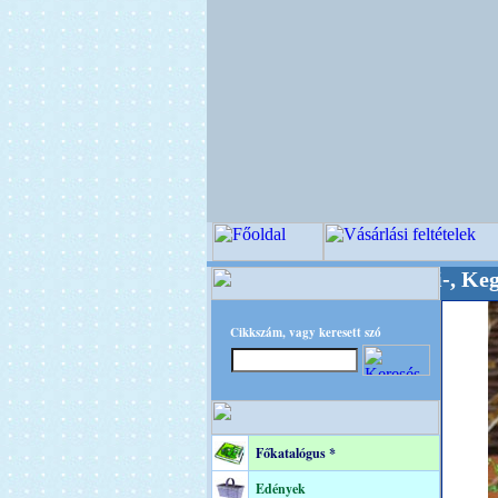
inőségi Virágkötészeti-, Esküvői-, Kegyeleti-ke
Cikkszám, vagy keresett szó
Főkatalógus *
Edények