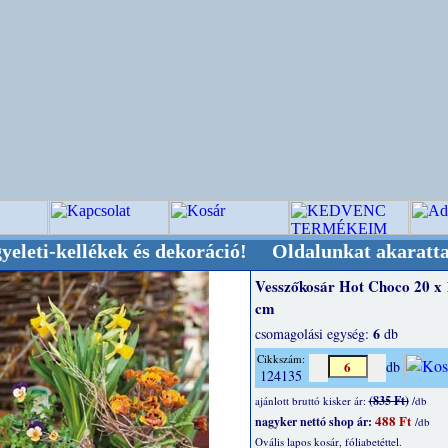
llékek és dekoráció! Oldalunkat akarattal tartj
Vesszőkosár Hot Choco 20 x 
cm
6
csomagolási egység:
db
Cikkszám:
db
124135
(835 Ft)
ajánlott bruttó kisker ár:
/db
488 Ft
nagyker nettó shop ár:
/db
Ovális lapos kosár, fóliabetéttel.