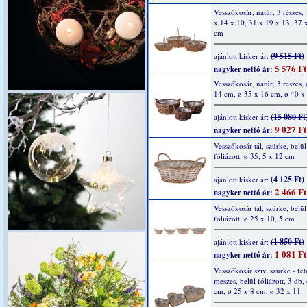
Vesszőkosár, natúr, 3 részes,
x 14 x 10, 31 x 19 x 13, 37 
cm
(9 515 Ft)
ajánlott kisker ár:
5 576 Ft
nagyker nettó ár:
Vesszőkosár, natúr, 3 részes,
14 cm, ø 35 x 16 cm, ø 40 x
(15 080 Ft
ajánlott kisker ár:
9 027 Ft
nagyker nettó ár:
Vesszőkosár tál, szürke, belül
fóliázott, ø 35, 5 x 12 cm
(4 125 Ft)
ajánlott kisker ár:
2 466 Ft
nagyker nettó ár:
Vesszőkosár tál, szürke, belül
fóliázott, ø 25 x 10, 5 cm
(1 850 Ft)
ajánlott kisker ár:
1 081 Ft
nagyker nettó ár:
Vesszőkosár szív, szürke - fe
meszes, belül fóliázott, 3 db,
cm, ø 25 x 8 cm, ø 32 x 11