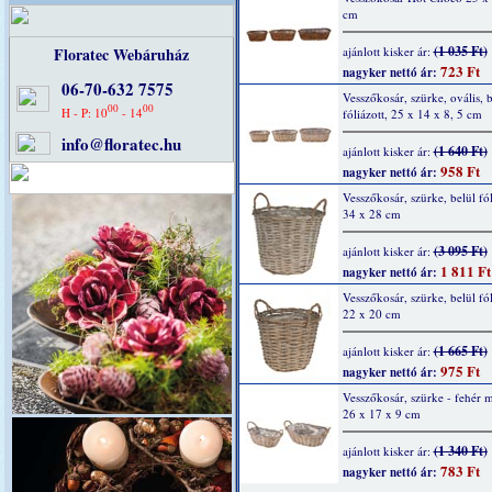
cm
(1 035 Ft)
Floratec Webáruház
ajánlott kisker ár:
723 Ft
nagyker nettó ár:
06-70-632 7575
Vesszőkosár, szürke, ovális, b
00
00
H - P: 10
- 14
fóliázott, 25 x 14 x 8, 5 cm
info@floratec.hu
(1 640 Ft)
ajánlott kisker ár:
958 Ft
nagyker nettó ár:
Vesszőkosár, szürke, belül fól
34 x 28 cm
(3 095 Ft)
ajánlott kisker ár:
1 811 Ft
nagyker nettó ár:
Vesszőkosár, szürke, belül fól
22 x 20 cm
(1 665 Ft)
ajánlott kisker ár:
975 Ft
nagyker nettó ár:
Vesszőkosár, szürke - fehér m
26 x 17 x 9 cm
(1 340 Ft)
ajánlott kisker ár:
783 Ft
nagyker nettó ár: