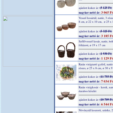
(5 125 Ft)
ajánlott kisker ár:
3 065 Ft
nagyker nettó ár:
Vessző kosártál, natúr, 3 rész
8 cm, ø 22 x 10 cm,  ø 25 x
(5 325 Ft)
ajánlott kisker ár:
3 185 Ft
nagyker nettó ár:
Szőlővessző kosár, natúr, bel
fóliázott, ø 19 x 17 cm
(1 930 Ft)
ajánlott kisker ár:
1 129 Ft
nagyker nettó ár:
Ratán virágtartó gyűrű, natúr
részes, ø 25 x 8 cm, ø 30 x 
(11 755 Ft
ajánlott kisker ár:
7 034 Ft
nagyker nettó ár:
Ratán virágkosár - kerek, nat
darabos készlet
(10 709 Ft
ajánlott kisker ár:
6 544 Ft
nagyker nettó ár:
Növénytál koszorú, szürke, 2 