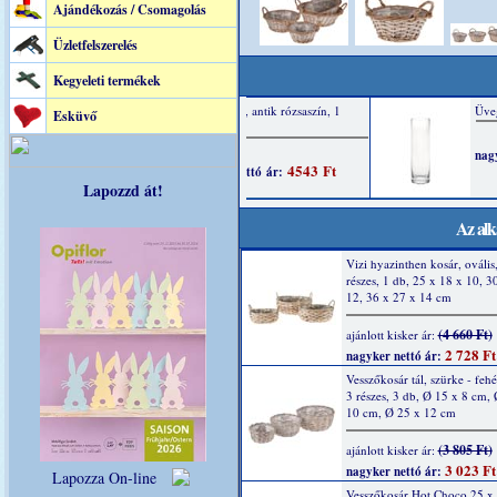
Ajándékozás / Csomagolás
Üzletfelszerelés
Kegyeleti termékek
Esküvő
Lapozzd át!
Az alk
Vizi hyazinthen kosár, ovális,
részes, 1 db, 25 x 18 x 10, 3
12, 36 x 27 x 14 cm
(4 660 Ft)
ajánlott kisker ár:
2 728 Ft
nagyker nettó ár:
Vesszőkosár tál, szürke - feh
3 részes, 3 db, Ø 15 x 8 cm,
10 cm, Ø 25 x 12 cm
(3 805 Ft)
ajánlott kisker ár:
3 023 Ft
nagyker nettó ár:
Lapozza On-line
Vesszőkosár Hot Choco 25 x 