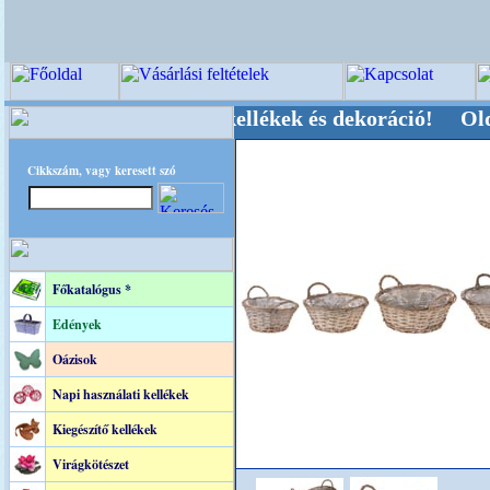
ői-, Kegyeleti-kellékek és dekoráció! Oldalunka
Cikkszám, vagy keresett szó
Főkatalógus *
Edények
Oázisok
Napi használati kellékek
Kiegészítő kellékek
Virágkötészet