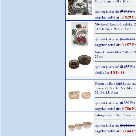
40 x 10 cm, ø 50 x 10 cm
(9 945 Ft)
ajánlott kisker ár:
5 829 Ft
nagyker nettó ár:
Növénytál koszorú, szürke, 2 
24 x 6 cm, ø 30 x 7, 5 cm
(5 390 Ft)
ajánlott kisker ár:
3 157 Ft
nagyker nettó ár:
Kosárkoszorú Max 2 db, ø 2
25 cm
(8 655 Ft)
ajánlott kisker ár:
4 819 Ft
akciós ár:
Fonott ovális nádfű kosár, na
részes, 22, 5 x 16, 5 x 14 cm
22, 5 x 15, 5 cm
(6 330 Ft)
ajánlott kisker ár:
3 786 Ft
nagyker nettó ár:
Faforgács tál, fehér, 3 részes
(5 365 Ft)
ajánlott kisker ár:
3 144 Ft
nagyker nettó ár: