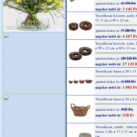
(5 370 Ft)
ajánlott kisker ár:
3 145 Ft
nagyker nettó ár:
Vesszőkosár koszorú, natúr, b
17, 5 cm, ø 40 x 12 cm
(7 280 Ft)
ajánlott kisker ár:
4 267 Ft
nagyker nettó ár:
Vesszőkosár koszorú, natúr, 2
ø 50 x 12 cm, ø 60 x 13 cm
(29 225 Ft
ajánlott kisker ár:
17 135 F
nagyker nettó ár:
Vesszőkosár James ø 30 x 11
(1 850 Ft)
ajánlott kisker ár:
1 083 Ft
nagyker nettó ár:
Vesszőkosár James ø 20 x 8 
(925 Ft)
ajánlott kisker ár:
538 Ft
nagyker nettó ár:
Vesszőkosár, szürke - fehér m
részes, 2 db, ø 17 x 15 cm, ø
cm