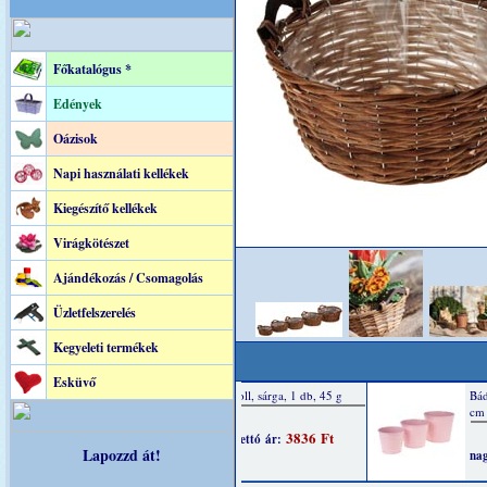
Főkatalógus *
Edények
Oázisok
Napi használati kellékek
Kiegészítő kellékek
Virágkötészet
Ajándékozás / Csomagolás
Üzletfelszerelés
Kegyeleti termékek
Esküvő
Lapozzd át!