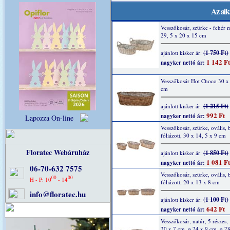
Az alk
Vesszőkosár, szürke - fehér 
29, 5 x 20 x 15 cm
(1 750 Ft)
ajánlott kisker ár:
1 142 Ft
nagyker nettó ár:
Vesszőkosár Hot Choco 30 x
cm
(1 215 Ft)
ajánlott kisker ár:
992 Ft
nagyker nettó ár:
Lapozza On-line
Vesszőkosár, szürke, ovális, 
fóliázott, 30 x 14, 5 x 9 cm
Floratec Webáruház
(1 850 Ft)
ajánlott kisker ár:
1 081 Ft
nagyker nettó ár:
06-70-632 7575
Vesszőkosár, szürke, ovális, 
00
00
H - P: 10
- 14
fóliázott, 20 x 13 x 8 cm
info@floratec.hu
(1 100 Ft)
ajánlott kisker ár:
642 Ft
nagyker nettó ár:
Vesszőkosár, natúr, 5 részes,
20 x 7 cm, ø 24 x 9 cm, ø 2