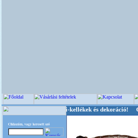
üvői-, Kegyeleti-kellékek és dekoráció! Oldalun
Cikkszám, vagy keresett szó