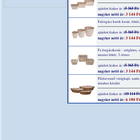
(5 365 Ft)
ajánlott kisker ár:
3 144 Ft
nagyker nettó ár:
Faforgács kerek kosár, fehér,
(5 365 Ft)
ajánlott kisker ár:
3 144 Ft
nagyker nettó ár:
Fa forgácskosár - szögletes, 
meszes fehér, 3 részes
(5 365 Ft)
ajánlott kisker ár:
3 144 Ft
nagyker nettó ár:
Fűzfavessző virághajó, natúr
darabos készlet
(10 114 Ft
ajánlott kisker ár:
6 180 Ft
nagyker nettó ár: