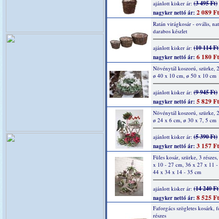
(3 495 Ft)
ajánlott kisker ár:
2 089 Ft
nagyker nettó ár:
Ratán virágkosár - ovális, nat
darabos készlet
(10 114 Ft
ajánlott kisker ár:
6 180 Ft
nagyker nettó ár:
Növénytál koszorú, szürke, 2
ø 40 x 10 cm, ø 50 x 10 cm
(9 945 Ft)
ajánlott kisker ár:
5 829 Ft
nagyker nettó ár:
Növénytál koszorú, szürke, 2
ø 24 x 6 cm, ø 30 x 7, 5 cm
(5 390 Ft)
ajánlott kisker ár:
3 157 Ft
nagyker nettó ár:
Füles kosár, szürke, 3 részes
x 10 - 27 cm, 36 x 27 x 11 -
44 x 34 x 14 - 35 cm
(14 240 Ft
ajánlott kisker ár:
8 525 Ft
nagyker nettó ár:
Faforgács szögletes kosárk, f
részes