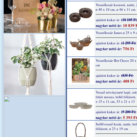
Vesszőkosár koszorú, natúr, 2
ø 40 x 10 cm, ø 46 x 11 cm
(18 105 Ft
ajánlott kisker ár:
10 839 
nagyker nettó ár:
Vesszőkosár James ø 25 x 9 
(1 295 Ft)
ajánlott kisker ár:
756 Ft
nagyker nettó ár:
Vesszőkosár Hot Choco 20 x
cm
(835 Ft)
ajánlott kisker ár:
488 Ft
nagyker nettó ár:
Vessző növénytartó hajó, szü
fehér meszes, belül fóliázott,
x 15 x 11 cm, 53 x 21 x 13
(9 200 Ft)
ajánlott kisker ár:
5 393 Ft
nagyker nettó ár:
Szőlővessző kosár, natúr, bel
fóliázott, ø 23 x 19 cm