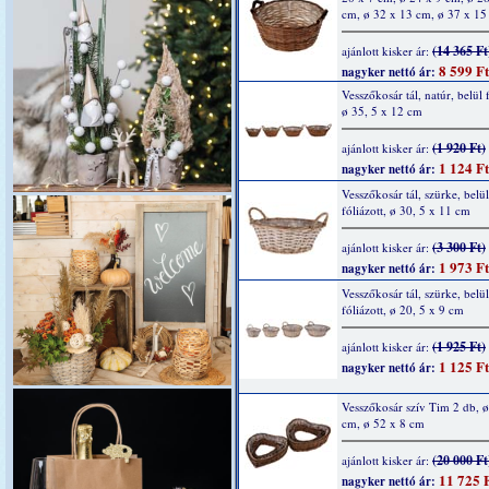
cm, ø 32 x 13 cm, ø 37 x 15
(14 365 Ft
ajánlott kisker ár:
8 599 Ft
nagyker nettó ár:
Vesszőkosár tál, natúr, belül f
ø 35, 5 x 12 cm
(1 920 Ft)
ajánlott kisker ár:
1 124 Ft
nagyker nettó ár:
Vesszőkosár tál, szürke, belül
fóliázott, ø 30, 5 x 11 cm
(3 300 Ft)
ajánlott kisker ár:
1 973 Ft
nagyker nettó ár:
Vesszőkosár tál, szürke, belül
fóliázott, ø 20, 5 x 9 cm
(1 925 Ft)
ajánlott kisker ár:
1 125 Ft
nagyker nettó ár:
Vesszőkosár szív Tim 2 db, ø
cm, ø 52 x 8 cm
(20 000 Ft
ajánlott kisker ár:
11 725 
nagyker nettó ár: