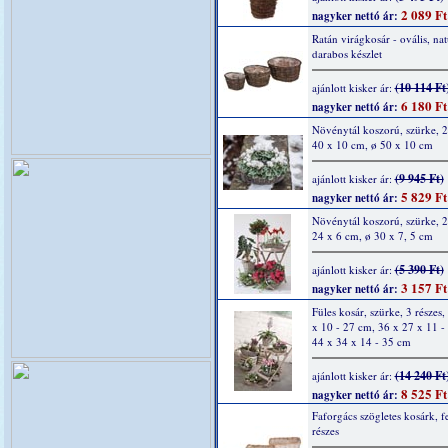
2 089 Ft
nagyker nettó ár:
Ratán virágkosár - ovális, nat
darabos készlet
(10 114 Ft
ajánlott kisker ár:
6 180 Ft
nagyker nettó ár:
Növénytál koszorú, szürke, 2 
40 x 10 cm, ø 50 x 10 cm
(9 945 Ft)
ajánlott kisker ár:
5 829 Ft
nagyker nettó ár:
Növénytál koszorú, szürke, 2 
24 x 6 cm, ø 30 x 7, 5 cm
(5 390 Ft)
ajánlott kisker ár:
3 157 Ft
nagyker nettó ár:
Füles kosár, szürke, 3 részes,
x 10 - 27 cm, 36 x 27 x 11 -
44 x 34 x 14 - 35 cm
(14 240 Ft
ajánlott kisker ár:
8 525 Ft
nagyker nettó ár:
Faforgács szögletes kosárk, f
részes