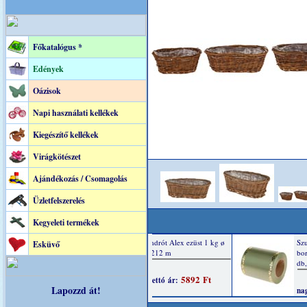
Főkatalógus *
Edények
Oázisok
Napi használati kellékek
Kiegészítő kellékek
Virágkötészet
Ajándékozás / Csomagolás
Üzletfelszerelés
Kegyeleti termékek
Esküvő
Lapozzd át!