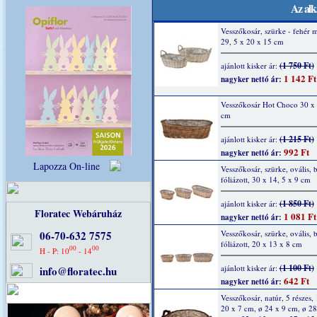
Az alk
Vesszőkosár, szürke - fehér m
29, 5 x 20 x 15 cm
(1 750 Ft)
ajánlott kisker ár:
1 142 Ft
nagyker nettó ár:
Vesszőkosár Hot Choco 30 x 
cm
(1 215 Ft)
ajánlott kisker ár:
992 Ft
nagyker nettó ár:
Lapozza On-line
Vesszőkosár, szürke, ovális, b
fóliázott, 30 x 14, 5 x 9 cm
(1 850 Ft)
ajánlott kisker ár:
Floratec Webáruház
1 081 Ft
nagyker nettó ár:
06-70-632 7575
Vesszőkosár, szürke, ovális, b
fóliázott, 20 x 13 x 8 cm
00
00
H - P: 10
- 14
(1 100 Ft)
ajánlott kisker ár:
info@floratec.hu
642 Ft
nagyker nettó ár:
Vesszőkosár, natúr, 5 részes, 
20 x 7 cm, ø 24 x 9 cm, ø 28