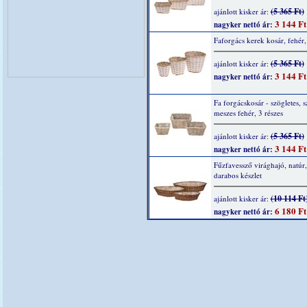
(5 365 Ft)
ajánlott kisker ár:
3 144 Ft
nagyker nettó ár:
Faforgács kerek kosár, fehér,
(5 365 Ft)
ajánlott kisker ár:
3 144 Ft
nagyker nettó ár:
Fa forgácskosár - szögletes, s
meszes fehér, 3 részes
(5 365 Ft)
ajánlott kisker ár:
3 144 Ft
nagyker nettó ár:
Fűzfavessző virághajó, natúr,
darabos készlet
(10 114 Ft
ajánlott kisker ár:
6 180 Ft
nagyker nettó ár: