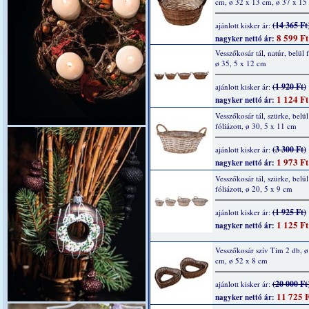
cm, ø 32 x 13 cm, ø 37 x 15
(14 365 Ft
ajánlott kisker ár:
8 599 Ft
nagyker nettó ár:
Vesszőkosár tál, natúr, belül f
ø 35, 5 x 12 cm
(1 920 Ft)
ajánlott kisker ár:
1 124 Ft
nagyker nettó ár:
Vesszőkosár tál, szürke, belül
fóliázott, ø 30, 5 x 11 cm
(3 300 Ft)
ajánlott kisker ár:
1 973 Ft
nagyker nettó ár:
Vesszőkosár tál, szürke, belül
fóliázott, ø 20, 5 x 9 cm
(1 925 Ft)
ajánlott kisker ár:
1 125 Ft
nagyker nettó ár:
Vesszőkosár szív Tim 2 db, ø
cm, ø 52 x 8 cm
(20 000 Ft
ajánlott kisker ár:
11 725 F
nagyker nettó ár: