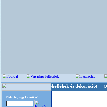
vői-, Kegyeleti-kellékek és dekoráció! Oldalunk
Cikkszám, vagy keresett szó