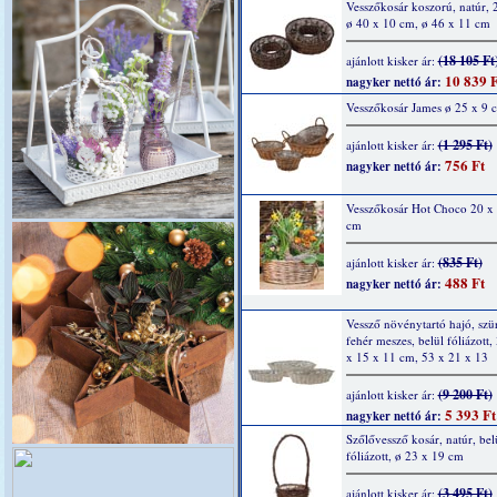
Vesszőkosár koszorú, natúr, 2
ø 40 x 10 cm, ø 46 x 11 cm
(18 105 Ft
ajánlott kisker ár:
10 839 F
nagyker nettó ár:
Vesszőkosár James ø 25 x 9 
(1 295 Ft)
ajánlott kisker ár:
756 Ft
nagyker nettó ár:
Vesszőkosár Hot Choco 20 x 
cm
(835 Ft)
ajánlott kisker ár:
488 Ft
nagyker nettó ár:
Vessző növénytartó hajó, szü
fehér meszes, belül fóliázott,
x 15 x 11 cm, 53 x 21 x 13
(9 200 Ft)
ajánlott kisker ár:
5 393 Ft
nagyker nettó ár:
Szőlővessző kosár, natúr, bel
fóliázott, ø 23 x 19 cm
(3 495 Ft)
ajánlott kisker ár: