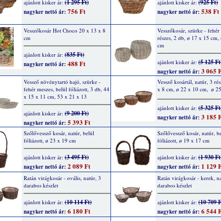
(1 295 Ft)
(925 Ft)
ajánlott kisker ár:
ajánlott kisker ár:
756 Ft
538 Ft
nagyker nettó ár:
nagyker nettó ár:
Vesszőkosár Hot Choco 20 x 13 x 8
Vesszőkosár, szürke - fehér
cm
részes, 2 db, ø 17 x 15 cm,
cm
(835 Ft)
ajánlott kisker ár:
(5 125 Ft
ajánlott kisker ár:
488 Ft
nagyker nettó ár:
3 065 F
nagyker nettó ár:
Vessző növénytartó hajó, szürke -
Vessző kosártál, natúr, 3 rés
fehér meszes, belül fóliázott, 3 db, 44
x 8 cm, ø 22 x 10 cm,  ø 2
x 15 x 11 cm, 53 x 21 x 13
(5 325 Ft
ajánlott kisker ár:
(9 200 Ft)
ajánlott kisker ár:
3 185 F
nagyker nettó ár:
5 393 Ft
nagyker nettó ár:
Szőlővessző kosár, natúr, belül
Szőlővessző kosár, natúr, b
fóliázott, ø 23 x 19 cm
fóliázott, ø 19 x 17 cm
(3 495 Ft)
(1 930 Ft
ajánlott kisker ár:
ajánlott kisker ár:
2 089 Ft
1 129 F
nagyker nettó ár:
nagyker nettó ár:
Ratán virágkosár - ovális, natúr, 3
Ratán virágkosár - kerek, na
darabos készlet
darabos készlet
(10 114 Ft)
(10 709 F
ajánlott kisker ár:
ajánlott kisker ár:
6 180 Ft
6 544 F
nagyker nettó ár:
nagyker nettó ár: