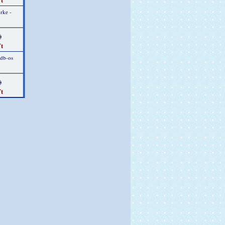
rke -
)
t
 db-os
)
t