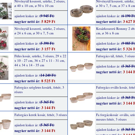
Növénytál koszorú, szürke, 2 részes,
Növénytál koszorú, szürke, 
ø 40 x 10 cm, ø 50 x 10 cm
ø 30 x 7, 5 cm, ø 37 x 8 c
(9 945 Ft)
(6 190 Ft
ajánlott kisker ár:
ajánlott kisker ár:
5 829 Ft
3 627 F
nagyker nettó ár:
nagyker nettó ár:
Növénytál koszorú, szürke, 2 részes,
Kosárkoszorú Rommy 2 db,
ø 24 x 6 cm, ø 30 x 7, 5 cm
cm, ø 36 x 8 cm
(5 390 Ft)
(9 085 Ft
ajánlott kisker ár:
ajánlott kisker ár:
3 157 Ft
5 326 F
nagyker nettó ár:
nagyker nettó ár:
Füles kosár, szürke, 3 részes, 29 x 22
Faforgács tál, fehér, 3 része
x 10 - 27 cm, 36 x 27 x 11 - 31 cm,
44 x 34 x 14 - 35 cm
(5 365 Ft
ajánlott kisker ár:
3 144 F
nagyker nettó ár:
(14 240 Ft)
ajánlott kisker ár:
8 525 Ft
nagyker nettó ár:
Faforgács szögletes kosárk, fehér, 3
Faforgács ovális kosár, fehé
részes
(5 365 Ft
ajánlott kisker ár:
(5 365 Ft)
ajánlott kisker ár:
3 144 F
nagyker nettó ár:
3 144 Ft
nagyker nettó ár:
Faforgács kerek kosár, fehér, 3 részes
Fa forgácskosár -ovális, szü
meszes fehér, 3 részes
(5 365 Ft)
ajánlott kisker ár:
(5 365 Ft
ajánlott kisker ár:
3 144 Ft
nagyker nettó ár:
3 144 F