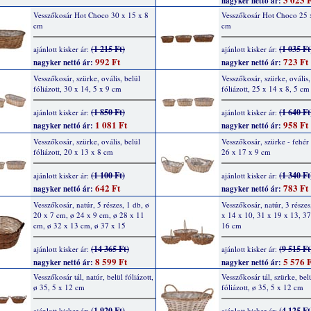
nagyker nettó ár:
Vesszőkosár Hot Choco 30 x 15 x 8
Vesszőkosár Hot Choco 25 
cm
cm
(1 215 Ft)
(1 035 Ft
ajánlott kisker ár:
ajánlott kisker ár:
992 Ft
723 Ft
nagyker nettó ár:
nagyker nettó ár:
Vesszőkosár, szürke, ovális, belül
Vesszőkosár, szürke, ovális,
fóliázott, 30 x 14, 5 x 9 cm
fóliázott, 25 x 14 x 8, 5 cm
(1 850 Ft)
(1 640 Ft
ajánlott kisker ár:
ajánlott kisker ár:
1 081 Ft
958 Ft
nagyker nettó ár:
nagyker nettó ár:
Vesszőkosár, szürke, ovális, belül
Vesszőkosár, szürke - fehér
fóliázott, 20 x 13 x 8 cm
26 x 17 x 9 cm
(1 100 Ft)
(1 340 Ft
ajánlott kisker ár:
ajánlott kisker ár:
642 Ft
783 Ft
nagyker nettó ár:
nagyker nettó ár:
Vesszőkosár, natúr, 5 részes, 1 db, ø
Vesszőkosár, natúr, 3 részes
20 x 7 cm, ø 24 x 9 cm, ø 28 x 11
x 14 x 10, 31 x 19 x 13, 37
cm, ø 32 x 13 cm, ø 37 x 15
16 cm
(14 365 Ft)
(9 515 Ft
ajánlott kisker ár:
ajánlott kisker ár:
8 599 Ft
5 576 F
nagyker nettó ár:
nagyker nettó ár:
Vesszőkosár tál, natúr, belül fóliázott,
Vesszőkosár tál, szürke, bel
ø 35, 5 x 12 cm
fóliázott, ø 35, 5 x 12 cm
(1 920 Ft)
(4 125 Ft
ajánlott kisker ár:
ajánlott kisker ár: