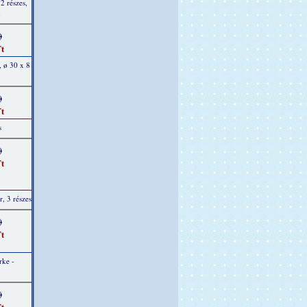
2 részes,
m
)
t
 ø 30 x 8
)
t
s
)
t
r, 3 részes
)
t
rke -
)
t