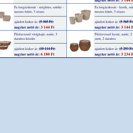
nagyker nettó ár:
Fa forgácskosár - szögletes, szürke -
Fa forgácskosár - kerek, szü
meszes fehér, 3 részes
meszes fehér, 3 részes
(5 365 Ft)
(5 365 Ft
ajánlott kisker ár:
ajánlott kisker ár:
3 144 Ft
3 144 F
nagyker nettó ár:
nagyker nettó ár:
Fűzfavessző virághajó, natúr, 3
Fűzfavessző kosár, natúr, 2
darabos készlet
szett, 2 darabos
(10 114 Ft)
(5 293 Ft
ajánlott kisker ár:
ajánlott kisker ár:
6 180 Ft
3 234 F
nagyker nettó ár:
nagyker nettó ár: