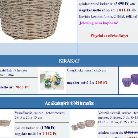
(3 095 Ft)
ajánlott bruttó kisker ár:
/db
1 811 Ft
nagyker nettó shop ár:
/db
Enyhén kónikus forma, 2 füllel, fóliával b
Jelenleg nem kapható!
KIRAKAT
Az alkategória többi terméke
Vesszőkosár, szürke - fehér meszes,
Vesszőkosár tál, szürke - fe
29, 5 x 20 x 15 cm
meszes, 3 részes, 3 db, Ø 1
Ø 22 x 10 cm, Ø 25 x 12 c
(1 750 Ft)
ajánlott kisker ár:
(3 805 Ft
ajánlott kisker ár:
1 142 Ft
nagyker nettó ár:
3 023 F