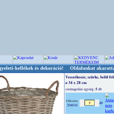
llékek és dekoráció! Oldalunkat akarattal tartj
Vesszőkosár, szürke, belül fól
ø 34 x 28 cm
5
csomagolási egység:
db
Cikkszám:
db
204016