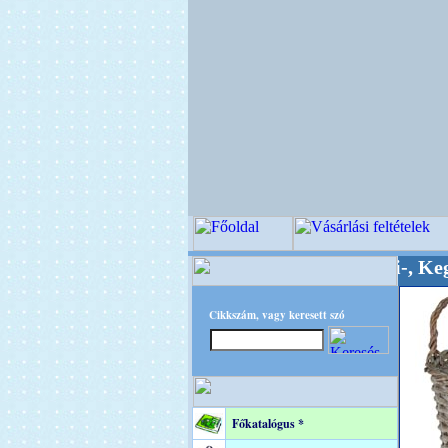
inőségi Virágkötészeti-, Esküvői-, Kegyeleti-ke
Cikkszám, vagy keresett szó
Főkatalógus *