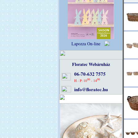
Lapozza On-line
Floratec Webáruház
06-70-632 7575
00
00
H - P: 10
- 14
info@floratec.hu