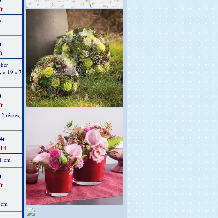
t
ül
)
t
ehér
b, ø 19 x 7
)
t
 2 részes,
m
t)
 Ft
11 cm
)
t
8 cm