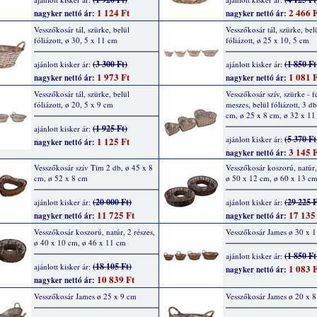
1 124 Ft
2 466 F
nagyker nettó ár:
nagyker nettó ár:
Vesszőkosár tál, szürke, belül
Vesszőkosár tál, szürke, bel
fóliázott, ø 30, 5 x 11 cm
fóliázott, ø 25 x 10, 5 cm
(3 300 Ft)
(1 850 Ft
ajánlott kisker ár:
ajánlott kisker ár:
1 973 Ft
1 081 F
nagyker nettó ár:
nagyker nettó ár:
Vesszőkosár tál, szürke, belül
Vesszőkosár szív, szürke - f
fóliázott, ø 20, 5 x 9 cm
meszes, belül fóliázott, 3 d
cm, ø 25 x 8 cm, ø 32 x 11
(1 925 Ft)
ajánlott kisker ár:
(5 370 Ft
ajánlott kisker ár:
1 125 Ft
nagyker nettó ár:
3 145 F
nagyker nettó ár:
Vesszőkosár szív Tim 2 db, ø 45 x 8
Vesszőkosár koszorú, natúr,
cm, ø 52 x 8 cm
ø 50 x 12 cm, ø 60 x 13 c
(20 000 Ft)
(29 225 F
ajánlott kisker ár:
ajánlott kisker ár:
11 725 Ft
17 135
nagyker nettó ár:
nagyker nettó ár:
Vesszőkosár koszorú, natúr, 2 részes,
Vesszőkosár James ø 30 x 
ø 40 x 10 cm, ø 46 x 11 cm
(1 850 Ft
ajánlott kisker ár:
(18 105 Ft)
ajánlott kisker ár:
1 083 F
nagyker nettó ár:
10 839 Ft
nagyker nettó ár:
Vesszőkosár James ø 25 x 9 cm
Vesszőkosár James ø 20 x 