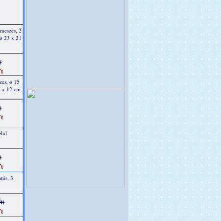
 meszes, 2
 ø 23 x 21
)
t
zes, ø 15
5 x 12 cm
)
t
elül
)
t
túr, 3
t)
t