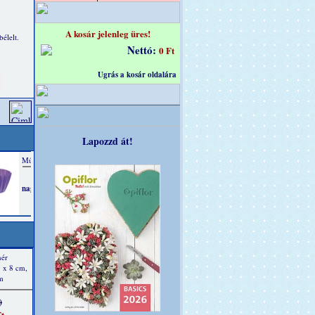
A kosár jelenleg üres!
élelt.
Nettó:
0 Ft
Ugrás a kosár oldalára
Lapozzd át!
hér
5 x 8 cm,
m
)
t