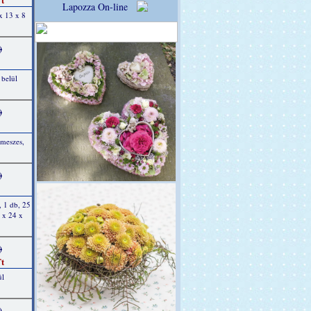
Lapozza On-line
x 13 x 8
)
 belül
)
 meszes,
)
, 1 db, 25
 x 24 x
)
t
ül
)