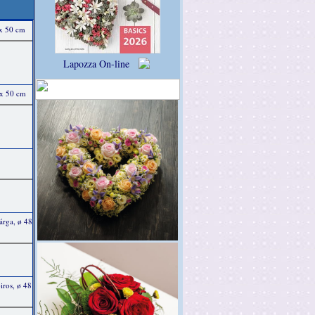
 x 50 cm
Lapozza On-line
 x 50 cm
árga, ø 48
iros, ø 48