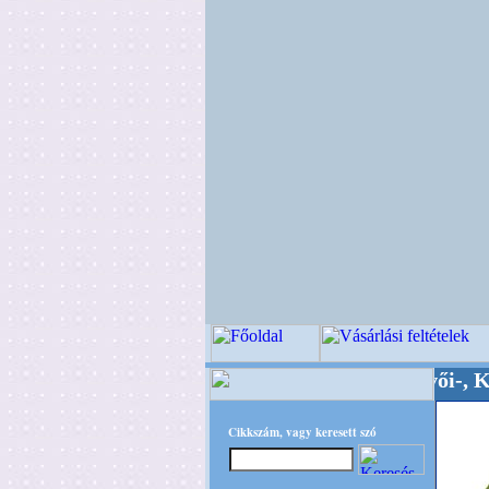
Minőségi Virágkötészeti-, Esküvői-, Kegyeleti
Cikkszám, vagy keresett szó