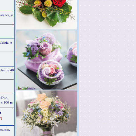
arancs, ø
ukszia, ø
ehér, ø 48
y-Duo,
m x 100 m
)
t
saszín,