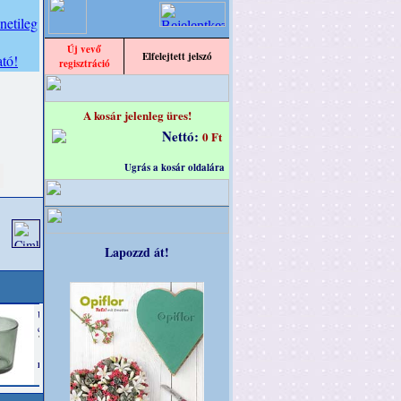
Új vevő
Elfelejtett jelszó
regisztráció
A kosár jelenleg üres!
Nettó:
0 Ft
Ugrás a kosár oldalára
Lapozzd át!