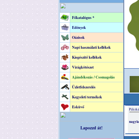
Főkatalógus *
Edények
Oázisok
Napi használati kellékek
Kiegészítő kellékek
Virágkötészet
Ajándékozás / Csomagolás
Üzletfelszerelés
Kegyeleti termékek
Esküvő
Lapozzd át!