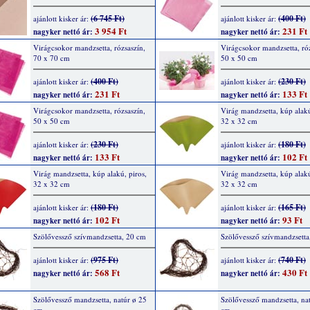
(6 745 Ft)
(400 Ft)
ajánlott kisker ár:
ajánlott kisker ár:
3 954 Ft
231 Ft
nagyker nettó ár:
nagyker nettó ár:
Virágcsokor mandzsetta, rózsaszín,
Virágcsokor mandzsetta, róz
70 x 70 cm
50 x 50 cm
(400 Ft)
(230 Ft)
ajánlott kisker ár:
ajánlott kisker ár:
231 Ft
133 Ft
nagyker nettó ár:
nagyker nettó ár:
Virágcsokor mandzsetta, rózsaszín,
Virág mandzsetta, kúp alakú
50 x 50 cm
32 x 32 cm
(230 Ft)
(180 Ft)
ajánlott kisker ár:
ajánlott kisker ár:
133 Ft
102 Ft
nagyker nettó ár:
nagyker nettó ár:
Virág mandzsetta, kúp alakú, piros,
Virág mandzsetta, kúp alakú
32 x 32 cm
32 x 32 cm
(180 Ft)
(165 Ft)
ajánlott kisker ár:
ajánlott kisker ár:
102 Ft
93 Ft
nagyker nettó ár:
nagyker nettó ár:
Szölővessző szívmandzsetta, 20 cm
Szölővessző szívmandzsetta
(975 Ft)
(740 Ft)
ajánlott kisker ár:
ajánlott kisker ár:
568 Ft
430 Ft
nagyker nettó ár:
nagyker nettó ár:
Szölővessző mandzsetta, natúr ø 25
Szölővessző mandzsetta, na
cm
cm