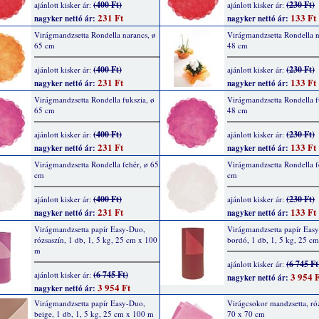
(400 Ft)
(230 Ft)
ajánlott kisker ár:
ajánlott kisker ár:
231 Ft
133 Ft
nagyker nettó ár:
nagyker nettó ár:
Virágmandzsetta Rondella narancs, ø
Virágmandzsetta Rondella n
65 cm
48 cm
(400 Ft)
(230 Ft)
ajánlott kisker ár:
ajánlott kisker ár:
231 Ft
133 Ft
nagyker nettó ár:
nagyker nettó ár:
Virágmandzsetta Rondella fukszia, ø
Virágmandzsetta Rondella f
65 cm
48 cm
(400 Ft)
(230 Ft)
ajánlott kisker ár:
ajánlott kisker ár:
231 Ft
133 Ft
nagyker nettó ár:
nagyker nettó ár:
Virágmandzsetta Rondella fehér, ø 65
Virágmandzsetta Rondella f
cm
cm
(400 Ft)
(230 Ft)
ajánlott kisker ár:
ajánlott kisker ár:
231 Ft
133 Ft
nagyker nettó ár:
nagyker nettó ár:
Virágmandzsetta papír Easy-Duo,
Virágmandzsetta papír Eas
rózsaszín, 1 db, 1, 5 kg, 25 cm x 100
bordó, 1 db, 1, 5 kg, 25 c
m
(6 745 Ft
ajánlott kisker ár:
(6 745 Ft)
ajánlott kisker ár:
3 954 F
nagyker nettó ár:
3 954 Ft
nagyker nettó ár:
Virágmandzsetta papír Easy-Duo,
Virágcsokor mandzsetta, róz
beige, 1 db, 1, 5 kg, 25 cm x 100 m
70 x 70 cm