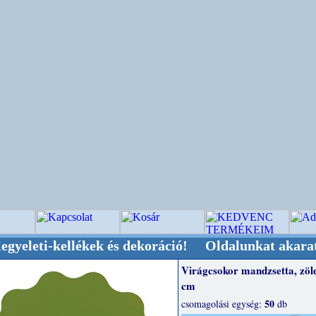
-kellékek és dekoráció! Oldalunkat akarattal t
Virágcsokor mandzsetta, zöld
cm
50
csomagolási egység:
db