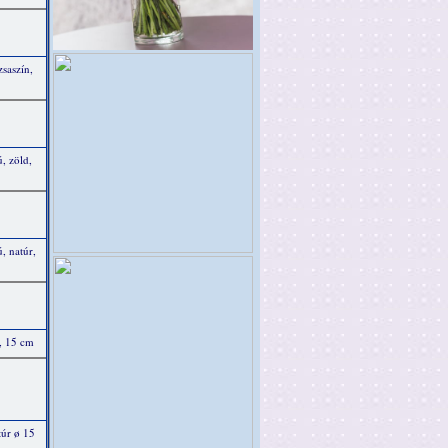
saszín,
, zöld,
, natúr,
, 15 cm
túr ø 15