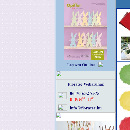
Lapozza On-line
Floratec Webáruház
06-70-632 7575
00
00
H - P: 10
- 14
info@floratec.hu