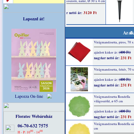
Lapozzd át!
Az alk
Virágmandzsetta, piros, 70 
(400 Ft)
ajánlott kisker ár:
231 Ft
nagyker nettó ár:
Virágmandzsetta, fehér, 70 
(400 Ft)
ajánlott kisker ár:
231 Ft
nagyker nettó ár:
Lapozza On-line
Virágmandzsetta Rondella
világoszöld, ø 65 cm
(400 Ft)
ajánlott kisker ár:
Floratec Webáruház
231 Ft
nagyker nettó ár:
Virágmandzsetta Rondella sá
06-70-632 7575
cm
00
00
H - P: 10
- 14