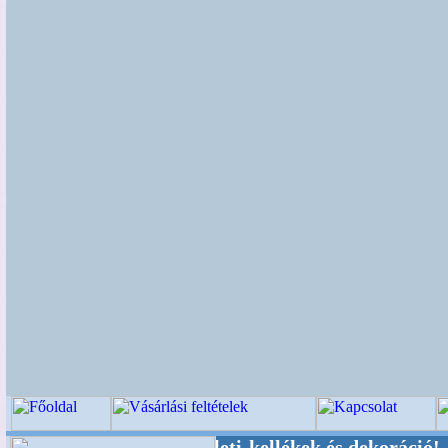
Esküvői-, Kegyeleti-kellékek és dekoráció! Olda