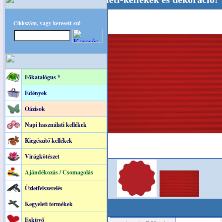
Cikkszám, vagy keresett szó
Főkatalógus *
Edények
Oázisok
Napi használati kellékek
Kiegészítő kellékek
Virágkötészet
Ajándékozás / Csomagolás
Üzletfelszerelés
Kegyeleti termékek
Esküvő