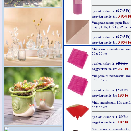
m
(6 745 Ft)
ajánlott kisker ár:
3 954 F
nagyker nettó ár:
Virágmandzsetta papír Easy
beige, 1 db, 1, 5 kg, 25 cm
(6 745 Ft)
ajánlott kisker ár:
3 954 F
nagyker nettó ár:
Virágcsokor mandzsetta, rózs
70 x 70 cm
(400 Ft)
ajánlott kisker ár:
231 Ft
nagyker nettó ár:
Virágcsokor mandzsetta, rózs
50 x 50 cm
(230 Ft)
ajánlott kisker ár:
133 Ft
nagyker nettó ár:
Virág mandzsetta, kúp alakú,
32 x 32 cm
(180 Ft)
ajánlott kisker ár:
102 Ft
nagyker nettó ár:
Szölővessző szívmandzsetta,