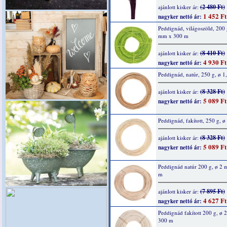
(2 480 Ft)
ajánlott kisker ár:
1 452 Ft
nagyker nettó ár:
Peddignád, világoszöld, 200 
mm x 300 m
(8 410 Ft)
ajánlott kisker ár:
4 930 Ft
nagyker nettó ár:
Peddignád, natúr, 250 g, ø 
(8 328 Ft)
ajánlott kisker ár:
5 089 Ft
nagyker nettó ár:
Peddignád, fakított, 250 g, 
(8 328 Ft)
ajánlott kisker ár:
5 089 Ft
nagyker nettó ár:
Peddignád natúr 200 g, ø 2
m
(7 895 Ft)
ajánlott kisker ár:
4 627 Ft
nagyker nettó ár:
Peddignád fakított 200 g, ø
300 m