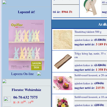
Lapozzd át!
Az alk
Tündérhaj fakított 500 g
(5 330 Ft)
ajánlott kisker ár:
3 189 Ft
nagyker nettó ár:
Tölgy kéreg lap, natúr, 35 x 
cm
(2 320 Ft)
ajánlott kisker ár:
1 358 Ft
nagyker nettó ár:
Lapozza On-line
Szölővessző koszorú, ø 20 c
(370 Ft)
ajánlott kisker ár:
215 Ft
nagyker nettó ár:
Floratec Webáruház
06-70-632 7575
Szölővessző koszorú, ø 10 c
00
00
H - P: 10
- 14
(235 Ft)
ajánlott kisker ár: