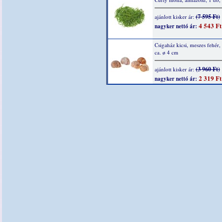
(7 595 Ft)
ajánlott kisker ár:
4 543 Ft
nagyker nettó ár:
Csigaház kicsi, meszes fehér,
ca. ø 4 cm
(3 960 Ft)
ajánlott kisker ár:
2 319 Ft
nagyker nettó ár: