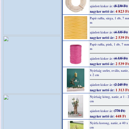
(8 230 Ft)
ajánlott kisker ár:
4 823 Ft
nagyker nettó ár:
Papír raffia, sárga, 1 db, 7 
m
(4 335 Ft)
ajánlott kisker ár:
2 539 Ft
nagyker nettó ár:
Papír raffia, pink, 1 db, 7 m
m
(4 335 Ft)
ajánlott kisker ár:
2 539 Ft
nagyker nettó ár:
Nyírfaág szelet, ovális, natúr
x 2 cm
(2 245 Ft)
ajánlott kisker ár:
1 313 Ft
nagyker nettó ár:
Nyírfaág köteg, natúr, ø 1 - 
cm
(770 Ft)
ajánlott kisker ár:
448 Ft
nagyker nettó ár:
Nyírfa korong, natúr, ø 40 x 
cm