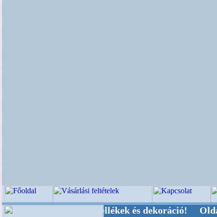
-, Kegyeleti-kellékek és dekoráció! Oldalunkat 