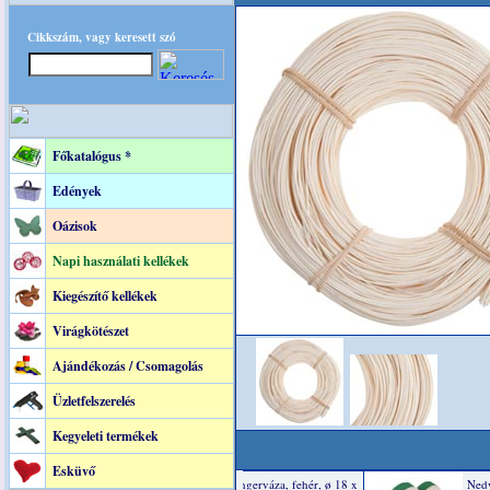
Cikkszám, vagy keresett szó
Főkatalógus *
Edények
Oázisok
Napi használati kellékek
Kiegészítő kellékek
Virágkötészet
Ajándékozás / Csomagolás
Üzletfelszerelés
Kegyeleti termékek
Esküvő