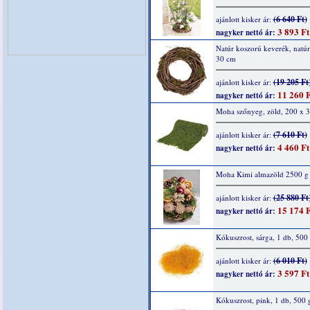
(6 640 Ft)
ajánlott kisker ár:
3 893 Ft
nagyker nettó ár:
Natúr koszorú keverék, natúr
30 cm
(19 205 Ft
ajánlott kisker ár:
11 260 F
nagyker nettó ár:
Moha szőnyeg, zöld, 200 x 
(7 610 Ft)
ajánlott kisker ár:
4 460 Ft
nagyker nettó ár:
Moha Kimi almazöld 2500 g
(25 880 Ft
ajánlott kisker ár:
15 174 F
nagyker nettó ár:
Kókuszrost, sárga, 1 db, 500
(6 010 Ft)
ajánlott kisker ár:
3 597 Ft
nagyker nettó ár:
Kókuszrost, pink, 1 db, 500 