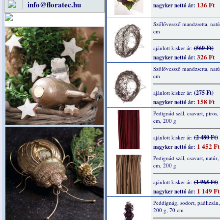
info@floratec.hu
136 Ft
nagyker nettó ár:
Szőlővessző mandzsetta, natú
cm
(560 Ft)
ajánlott kisker ár:
326 Ft
nagyker nettó ár:
Szőlővessző mandzsetta, natú
cm
(275 Ft)
ajánlott kisker ár:
158 Ft
nagyker nettó ár:
Pedignád szál, csavart, piros,
cm, 200 g
(2 480 Ft)
ajánlott kisker ár:
1 452 Ft
nagyker nettó ár:
Pedignád szál, csavart, natúr,
cm, 200 g
(1 965 Ft)
ajánlott kisker ár:
1 149 Ft
nagyker nettó ár:
Peddignág, sodort, padlizsán,
200 g, 70 cm