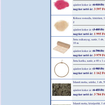
(6 010 Ft)
ajánlott kisker ár:
3 597 Ft
nagyker nettó ár:
Kókusz rostszála, fehérített, 
g
(3 405 Ft)
ajánlott kisker ár:
1 995 Ft
nagyker nettó ár:
Jutta zsákanyag, natúr, 1 db,
10 m
(6 790 Ft)
ajánlott kisker ár:
3 979 Ft
nagyker nettó ár:
Jutta karika, natúr, ø 40 x 1 
(1 985 Ft)
ajánlott kisker ár:
1 162 Ft
nagyker nettó ár:
Islandi moha, szürke, 1 db, 
(6 455 Ft)
ajánlott kisker ár:
3 784 Ft
nagyker nettó ár:
Islandi moha, középzöld, 1 d