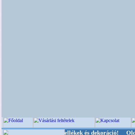
i-, Kegyeleti-kellékek és dekoráció! Oldalunkat