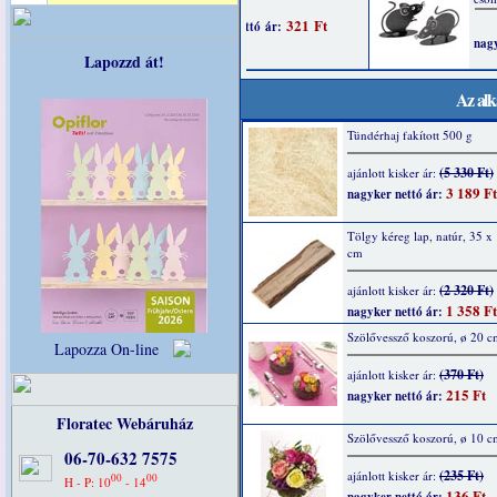
Lapozzd át!
Az alk
Tündérhaj fakított 500 g
(5 330 Ft)
ajánlott kisker ár:
3 189 Ft
nagyker nettó ár:
Tölgy kéreg lap, natúr, 35 x
cm
(2 320 Ft)
ajánlott kisker ár:
1 358 Ft
nagyker nettó ár:
Szölővessző koszorú, ø 20 c
Lapozza On-line
(370 Ft)
ajánlott kisker ár:
215 Ft
nagyker nettó ár:
Floratec Webáruház
Szölővessző koszorú, ø 10 c
06-70-632 7575
(235 Ft)
ajánlott kisker ár:
00
00
H - P: 10
- 14
136 Ft