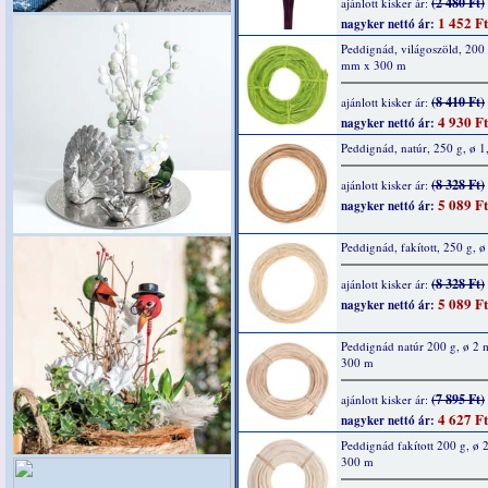
(2 480 Ft)
ajánlott kisker ár:
1 452 Ft
nagyker nettó ár:
Peddignád, világoszöld, 200 
mm x 300 m
(8 410 Ft)
ajánlott kisker ár:
4 930 Ft
nagyker nettó ár:
Peddignád, natúr, 250 g, ø 
(8 328 Ft)
ajánlott kisker ár:
5 089 Ft
nagyker nettó ár:
Peddignád, fakított, 250 g, 
(8 328 Ft)
ajánlott kisker ár:
5 089 Ft
nagyker nettó ár:
Peddignád natúr 200 g, ø 2
300 m
(7 895 Ft)
ajánlott kisker ár:
4 627 Ft
nagyker nettó ár:
Peddignád fakított 200 g, ø
300 m