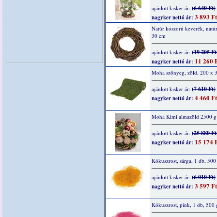
(6 640 Ft)
ajánlott kisker ár:
3 893 Ft
nagyker nettó ár:
Natúr koszorú keverék, natúr
30 cm
(19 205 Ft
ajánlott kisker ár:
11 260 
nagyker nettó ár:
Moha szőnyeg, zöld, 200 x 
(7 610 Ft)
ajánlott kisker ár:
4 460 Ft
nagyker nettó ár:
Moha Kimi almazöld 2500 g
(25 880 Ft
ajánlott kisker ár:
15 174 
nagyker nettó ár:
Kókuszrost, sárga, 1 db, 500
(6 010 Ft)
ajánlott kisker ár:
3 597 Ft
nagyker nettó ár:
Kókuszrost, pink, 1 db, 500 