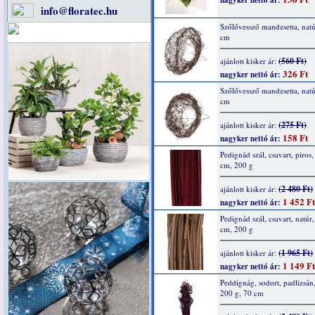
nagyker nettó ár:
info@floratec.hu
Szőlővessző mandzsetta, natú
cm
(560 Ft)
ajánlott kisker ár:
326 Ft
nagyker nettó ár:
Szőlővessző mandzsetta, natú
cm
(275 Ft)
ajánlott kisker ár:
158 Ft
nagyker nettó ár:
Pedignád szál, csavart, piros,
cm, 200 g
(2 480 Ft)
ajánlott kisker ár:
1 452 Ft
nagyker nettó ár:
Pedignád szál, csavart, natúr
cm, 200 g
(1 965 Ft)
ajánlott kisker ár:
1 149 Ft
nagyker nettó ár:
Peddignág, sodort, padlizsán
200 g, 70 cm