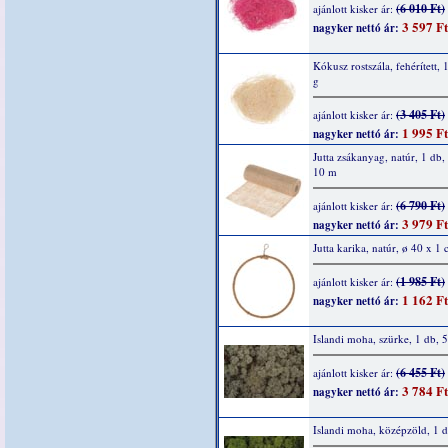
(6 010 Ft)
ajánlott kisker ár:
3 597 Ft
nagyker nettó ár:
Kókusz rostszála, fehérített, 
g
(3 405 Ft)
ajánlott kisker ár:
1 995 Ft
nagyker nettó ár:
Jutta zsákanyag, natúr, 1 db
10 m
(6 790 Ft)
ajánlott kisker ár:
3 979 Ft
nagyker nettó ár:
Jutta karika, natúr, ø 40 x 1
(1 985 Ft)
ajánlott kisker ár:
1 162 Ft
nagyker nettó ár:
Islandi moha, szürke, 1 db, 
(6 455 Ft)
ajánlott kisker ár:
3 784 Ft
nagyker nettó ár:
Islandi moha, középzöld, 1 