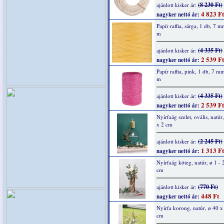
(8 230 Ft)
ajánlott kisker ár:
4 823 Ft
nagyker nettó ár:
Papír raffia, sárga, 1 db, 7 
m
(4 335 Ft)
ajánlott kisker ár:
2 539 Ft
nagyker nettó ár:
Papír raffia, pink, 1 db, 7 m
m
(4 335 Ft)
ajánlott kisker ár:
2 539 Ft
nagyker nettó ár:
Nyírfaág szelet, ovális, natúr
x 2 cm
(2 245 Ft)
ajánlott kisker ár:
1 313 Ft
nagyker nettó ár:
Nyírfaág köteg, natúr, ø 1 - 
cm
(770 Ft)
ajánlott kisker ár:
448 Ft
nagyker nettó ár:
Nyírfa korong, natúr, ø 40 x 
cm