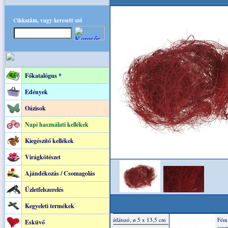
Cikkszám, vagy keresett szó
Főkatalógus *
Edények
Oázisok
Napi használati kellékek
Kiegészítő kellékek
Virágkötészet
Ajándékozás / Csomagolás
Üzletfelszerelés
Kegyeleti termékek
Esküvő