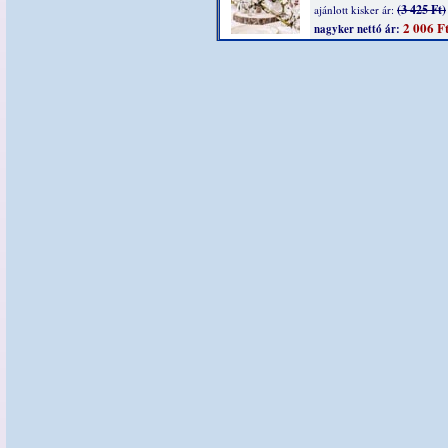
(3 425 Ft)
ajánlott kisker ár:
2 006 F
nagyker nettó ár: