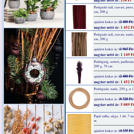
nagyker nettó ár:
Pedignád szál, csavart, piros
cm, 200 g
(2 480 Ft)
ajánlott kisker ár:
1 452 F
nagyker nettó ár:
Pedignád szál, csavart, natúr
cm, 200 g
(1 965 Ft)
ajánlott kisker ár:
1 149 F
nagyker nettó ár:
Peddignág, sodort, padlizsán
200 g, 70 cm
(2 480 Ft)
ajánlott kisker ár:
1 452 F
nagyker nettó ár:
Peddignád, natúr, 250 g, ø 
(8 328 Ft)
ajánlott kisker ár:
5 089 F
nagyker nettó ár:
Papír raffia, sárga, 1 db, 7 
m
(4 335 Ft)
ajánlott kisker ár: