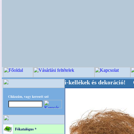
üvői-, Kegyeleti-kellékek és dekoráció! Oldalun
Cikkszám, vagy keresett szó
Főkatalógus *