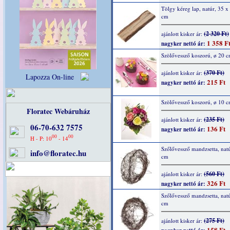
Tölgy kéreg lap, natúr, 35 x
cm
(2 320 Ft)
ajánlott kisker ár:
1 358 F
nagyker nettó ár:
Szölővessző koszorú, ø 20 
(370 Ft)
ajánlott kisker ár:
Lapozza On-line
215 Ft
nagyker nettó ár:
Szölővessző koszorú, ø 10 
Floratec Webáruház
(235 Ft)
ajánlott kisker ár:
06-70-632 7575
136 Ft
nagyker nettó ár:
00
00
H - P: 10
- 14
Szőlővessző mandzsetta, natú
info@floratec.hu
cm
(560 Ft)
ajánlott kisker ár:
326 Ft
nagyker nettó ár:
Szőlővessző mandzsetta, natú
cm
(275 Ft)
ajánlott kisker ár:
158 Ft