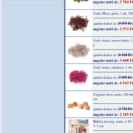
3 784 F
nagyker nettó ár:
Curly-Moos, piros, 1 db, 50
(5 075 Ft)
ajánlott kisker ár:
2 972 F
nagyker nettó ár:
Curly moha, meszes fehér, 1
g
(6 160 Ft)
ajánlott kisker ár:
3 608 F
nagyker nettó ár:
Curly moha, ciklámen, 1 db,
(7 595 Ft)
ajánlott kisker ár:
4 543 F
nagyker nettó ár:
Csigaház kicsi, natúr, 100 db
cm
(3 730 Ft)
ajánlott kisker ár:
2 185 F
nagyker nettó ár:
Bükkfa korong, natúr, ø 20 -
3, 5 cm