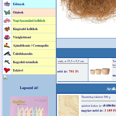
Edények
Oázisok
Napi használati kellékek
Kiegészítő kellékek
Virágkötészet
Ajándékozás / Csomagolás
Üzletfelszerelés
Kegyeleti termékek
Esküvő
Lapozzd át!
Az alk
Tündérhaj fakított 500 g
(5 330 Ft)
ajánlott kisker ár:
3 189 F
nagyker nettó ár: