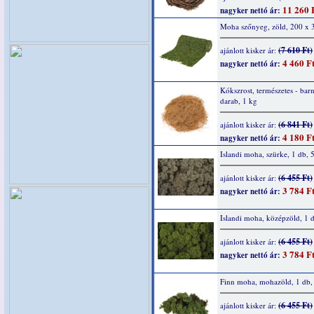
11 260 
nagyker nettó ár:
Moha szőnyeg, zöld, 200 x 
(7 610 Ft)
ajánlott kisker ár:
4 460 F
nagyker nettó ár:
Kókszrost, természetes - barn
darab, 1 kg
(6 841 Ft)
ajánlott kisker ár:
4 180 F
nagyker nettó ár:
Islandi moha, szürke, 1 db, 
(6 455 Ft)
ajánlott kisker ár:
3 784 F
nagyker nettó ár:
Islandi moha, középzöld, 1 
(6 455 Ft)
ajánlott kisker ár:
3 784 F
nagyker nettó ár:
Finn moha, mohazöld, 1 db,
(6 455 Ft)
ajánlott kisker ár: