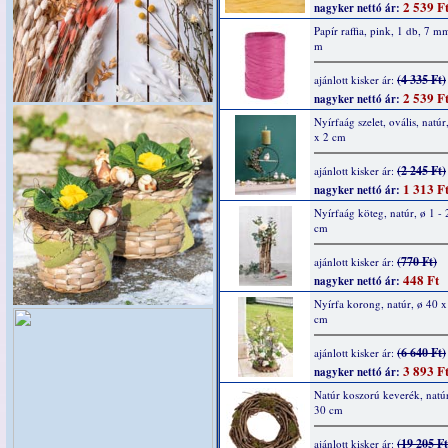
2 539 F
nagyker nettó ár:
Papír raffia, pink, 1 db, 7 
m
(4 335 Ft)
ajánlott kisker ár:
2 539 F
nagyker nettó ár:
Nyírfaág szelet, ovális, natúr
x 2 cm
(2 245 Ft)
ajánlott kisker ár:
1 313 F
nagyker nettó ár:
Nyírfaág köteg, natúr, ø 1 - 
cm
(770 Ft)
ajánlott kisker ár:
448 Ft
nagyker nettó ár:
Nyírfa korong, natúr, ø 40 x 
cm
(6 640 Ft)
ajánlott kisker ár:
3 893 F
nagyker nettó ár:
Natúr koszorú keverék, natúr
30 cm
(19 205 Ft
ajánlott kisker ár: