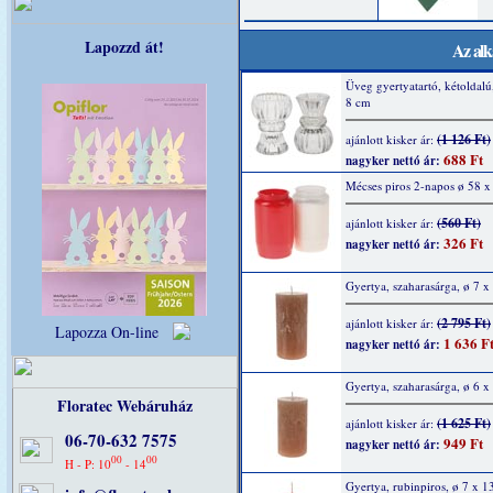
Lapozzd át!
Az alk
Üveg gyertyatartó, kétoldalú,
8 cm
(1 126 Ft)
ajánlott kisker ár:
688 Ft
nagyker nettó ár:
Mécses piros 2-napos ø 58 
(560 Ft)
ajánlott kisker ár:
326 Ft
nagyker nettó ár:
Gyertya, szaharasárga, ø 7 
(2 795 Ft)
ajánlott kisker ár:
Lapozza On-line
1 636 F
nagyker nettó ár:
Gyertya, szaharasárga, ø 6 
Floratec Webáruház
(1 625 Ft)
ajánlott kisker ár:
06-70-632 7575
949 Ft
nagyker nettó ár:
00
00
H - P: 10
- 14
Gyertya, rubinpiros, ø 7 x 1