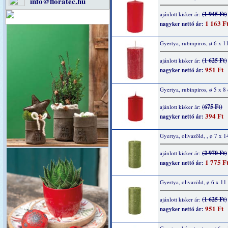
info@floratec.hu
(1 945 Ft)
ajánlott kisker ár:
1 163 F
nagyker nettó ár:
Gyertya, rubinpiros, ø 6 x 1
(1 625 Ft)
ajánlott kisker ár:
951 Ft
nagyker nettó ár:
Gyertya, rubinpiros, ø 5 x 8
(675 Ft)
ajánlott kisker ár:
394 Ft
nagyker nettó ár:
Gyertya, olivazöld, , ø 7 x 
(2 970 Ft)
ajánlott kisker ár:
1 775 F
nagyker nettó ár:
Gyertya, olivazöld, ø 6 x 11
(1 625 Ft)
ajánlott kisker ár:
951 Ft
nagyker nettó ár: