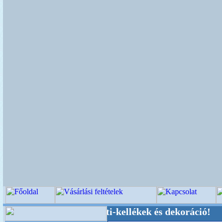
küvői-, Kegyeleti-kellékek és dekoráció! Oldalu