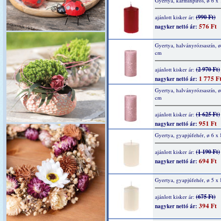
Gyertya, kárminpiros, ø 6 x
(990 Ft)
ajánlott kisker ár:
576 Ft
nagyker nettó ár:
Gyertya, halványrózsaszín, ø
cm
(2 970 Ft)
ajánlott kisker ár:
1 775 F
nagyker nettó ár:
Gyertya, halványrózsaszín, ø
cm
(1 625 Ft)
ajánlott kisker ár:
951 Ft
nagyker nettó ár:
Gyertya, gyapjúfehér, ø 6 x
(1 190 Ft)
ajánlott kisker ár:
694 Ft
nagyker nettó ár:
Gyertya, gyapjúfehér, ø 5 x
(675 Ft)
ajánlott kisker ár:
394 Ft
nagyker nettó ár: