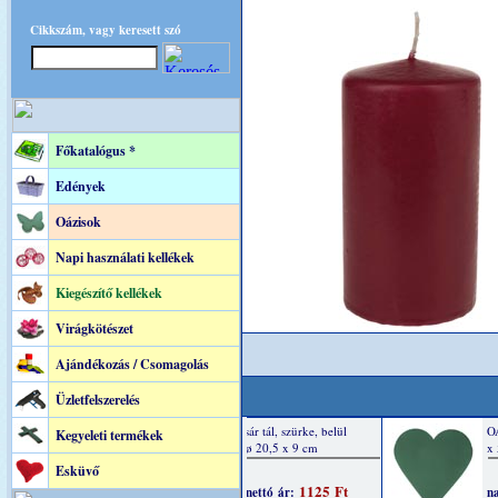
Cikkszám, vagy keresett szó
Főkatalógus *
Edények
Oázisok
Napi használati kellékek
Kiegészítő kellékek
Virágkötészet
Ajándékozás / Csomagolás
Üzletfelszerelés
Kegyeleti termékek
Esküvő