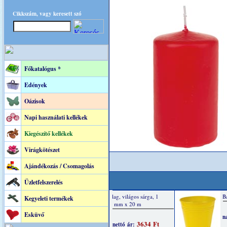
Cikkszám, vagy keresett szó
Főkatalógus *
Edények
Oázisok
Napi használati kellékek
Kiegészítő kellékek
Virágkötészet
Ajándékozás / Csomagolás
Üzletfelszerelés
Kegyeleti termékek
Esküvő