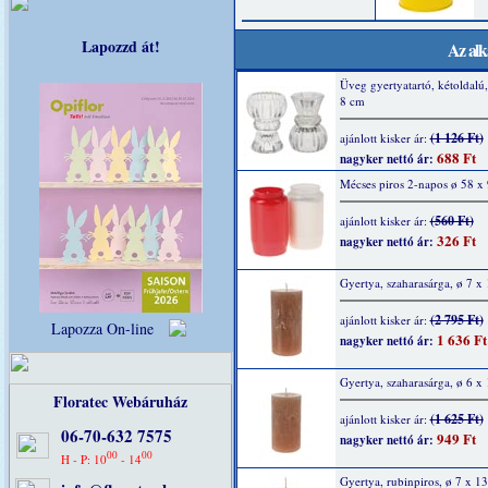
Lapozzd át!
Az alk
Üveg gyertyatartó, kétoldalú,
8 cm
(1 126 Ft)
ajánlott kisker ár:
688 Ft
nagyker nettó ár:
Mécses piros 2-napos ø 58 
(560 Ft)
ajánlott kisker ár:
326 Ft
nagyker nettó ár:
Gyertya, szaharasárga, ø 7 x
(2 795 Ft)
ajánlott kisker ár:
Lapozza On-line
1 636 Ft
nagyker nettó ár:
Gyertya, szaharasárga, ø 6 x
Floratec Webáruház
(1 625 Ft)
ajánlott kisker ár:
06-70-632 7575
949 Ft
nagyker nettó ár:
00
00
H - P: 10
- 14
Gyertya, rubinpiros, ø 7 x 1