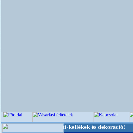
küvői-, Kegyeleti-kellékek és dekoráció! Oldalu