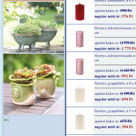
Gyertya, kárminpiros, ø 6 x
(990 Ft)
ajánlott kisker ár:
576 Ft
nagyker nettó ár:
Gyertya, halványrózsaszín, ø
cm
(2 970 Ft)
ajánlott kisker ár:
1 775 Ft
nagyker nettó ár:
Gyertya, halványrózsaszín, ø
cm
(1 625 Ft)
ajánlott kisker ár:
951 Ft
nagyker nettó ár:
Gyertya, gyapjúfehér, ø 6 x 
(1 190 Ft)
ajánlott kisker ár:
694 Ft
nagyker nettó ár:
Gyertya, gyapjúfehér, ø 5 x 
(675 Ft)
ajánlott kisker ár:
394 Ft
nagyker nettó ár: