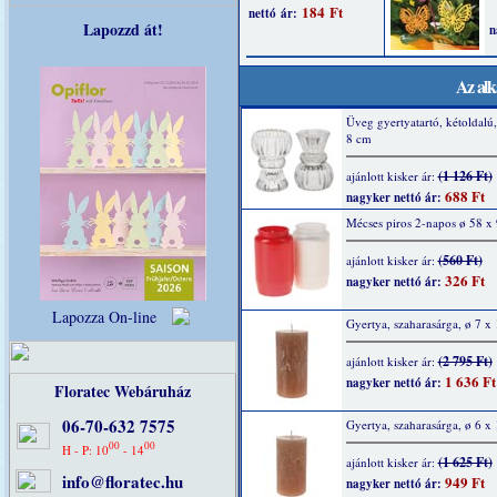
Lapozzd át!
Az alk
Üveg gyertyatartó, kétoldalú,
8 cm
(1 126 Ft)
ajánlott kisker ár:
688 Ft
nagyker nettó ár:
Mécses piros 2-napos ø 58 
(560 Ft)
ajánlott kisker ár:
326 Ft
nagyker nettó ár:
Lapozza On-line
Gyertya, szaharasárga, ø 7 x
(2 795 Ft)
ajánlott kisker ár:
1 636 Ft
nagyker nettó ár:
Floratec Webáruház
06-70-632 7575
Gyertya, szaharasárga, ø 6 x
00
00
H - P: 10
- 14
(1 625 Ft)
ajánlott kisker ár:
info@floratec.hu
949 Ft
nagyker nettó ár: