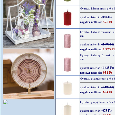
Gyertya, kárminpiros, ø 6 x
(990 Ft)
ajánlott kisker ár:
576 Ft
nagyker nettó ár:
Gyertya, halványrózsaszín, ø
cm
(2 970 Ft)
ajánlott kisker ár:
1 775 Ft
nagyker nettó ár:
Gyertya, halványrózsaszín, ø
cm
(1 625 Ft)
ajánlott kisker ár:
951 Ft
nagyker nettó ár:
Gyertya, gyapjúfehér, ø 6 x 
(1 190 Ft)
ajánlott kisker ár:
694 Ft
nagyker nettó ár:
Gyertya, gyapjúfehér, ø 5 x 
(675 Ft)
ajánlott kisker ár: