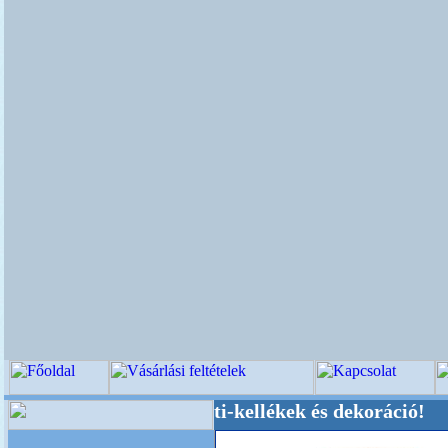
küvői-, Kegyeleti-kellékek és dekoráció! Oldalu