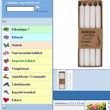
Cikkszám, vagy keresett szó
Főkatalógus *
Edények
Oázisok
Napi használati kellékek
Kiegészítő kellékek
Virágkötészet
Ajándékozás / Csomagolás
Üzletfelszerelés
Kegyeleti termékek
Esküvő