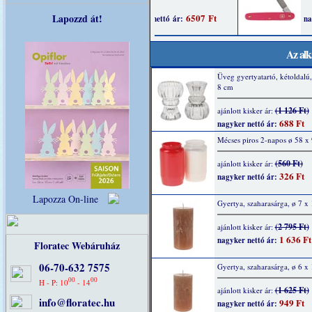
Lapozzd át!
Az alk
Üveg gyertyatartó, kétoldalú,
8 cm
(1 126 Ft)
ajánlott kisker ár:
688 Ft
nagyker nettó ár:
Mécses piros 2-napos ø 58 
(560 Ft)
ajánlott kisker ár:
326 Ft
nagyker nettó ár:
Lapozza On-line
Gyertya, szaharasárga, ø 7 x
(2 795 Ft)
ajánlott kisker ár:
1 636 Ft
nagyker nettó ár:
Floratec Webáruház
06-70-632 7575
Gyertya, szaharasárga, ø 6 x
00
00
H - P: 10
- 14
(1 625 Ft)
ajánlott kisker ár:
info@floratec.hu
949 Ft
nagyker nettó ár: