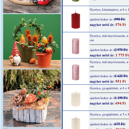
Gyertya, kárminpiros, ø 6 x
(990 Ft)
ajánlott kisker ár:
576 Ft
nagyker nettó ár:
Gyertya, halványrózsaszín, ø
cm
(2 970 Ft)
ajánlott kisker ár:
1 775 Ft
nagyker nettó ár:
Gyertya, halványrózsaszín, ø
cm
(1 625 Ft)
ajánlott kisker ár:
951 Ft
nagyker nettó ár:
Gyertya, gyapjúfehér, ø 6 x 
(1 190 Ft)
ajánlott kisker ár:
694 Ft
nagyker nettó ár:
Gyertya, gyapjúfehér, ø 5 x 
(675 Ft)
ajánlott kisker ár: