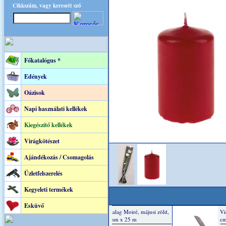
Cikkszám, vagy keresett szó
Főkatalógus *
Edények
Oázisok
Napi használati kellékek
Kiegészítő kellékek
Virágkötészet
Ajándékozás / Csomagolás
Üzletfelszerelés
Kegyeleti termékek
Esküvő