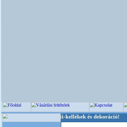
üvői-, Kegyeleti-kellékek és dekoráció! Oldalun