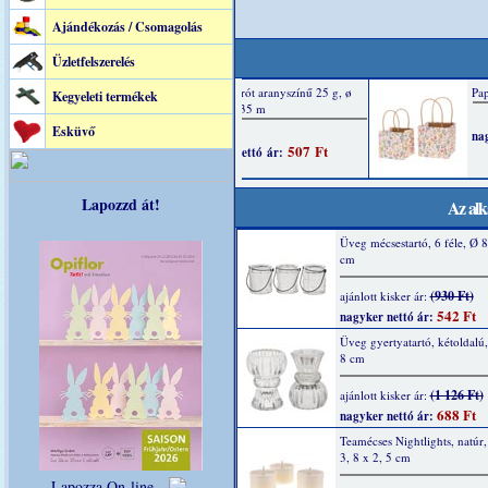
Ajándékozás / Csomagolás
Üzletfelszerelés
Kegyeleti termékek
Esküvő
Lapozzd át!
Az alk
Üveg mécsestartó, 6 féle, Ø 
cm
(930 Ft)
ajánlott kisker ár:
542 Ft
nagyker nettó ár:
Üveg gyertyatartó, kétoldalú,
8 cm
(1 126 Ft)
ajánlott kisker ár:
688 Ft
nagyker nettó ár:
Teamécses Nightlights, natúr,
3, 8 x 2, 5 cm
Lapozza On-line