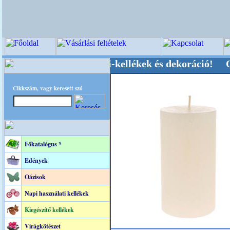
vői-, Kegyeleti-kellékek és dekoráció! Oldalun
Cikkszám, vagy keresett szó
Főkatalógus *
Edények
Oázisok
Napi használati kellékek
Kiegészítő kellékek
Virágkötészet