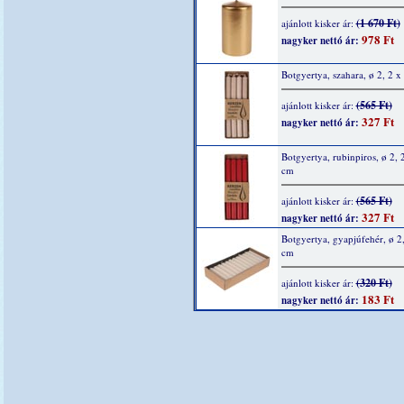
(1 670 Ft)
ajánlott kisker ár:
978 Ft
nagyker nettó ár:
Botgyertya, szahara, ø 2, 2 
(565 Ft)
ajánlott kisker ár:
327 Ft
nagyker nettó ár:
Botgyertya, rubinpiros, ø 2, 
cm
(565 Ft)
ajánlott kisker ár:
327 Ft
nagyker nettó ár:
Botgyertya, gyapjúfehér, ø 2
cm
(320 Ft)
ajánlott kisker ár:
183 Ft
nagyker nettó ár: