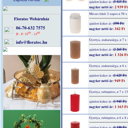
(5 015 Ft)
ajánlott kisker ár:
2 939 Ft
nagyker nettó ár:
Mécses fehér 2-napos ø 58 
Floratec Webáruház
(590 Ft)
ajánlott kisker ár:
06-70-632 7575
342 Ft
nagyker nettó ár:
00
00
H - P: 10
- 14
Gyertya, szaharasárga, ø 7 x
info@floratec.hu
(2 265 Ft)
ajánlott kisker ár:
1 326 Ft
nagyker nettó ár:
Gyertya, szaharasárga, ø 6 x
(1 625 Ft)
ajánlott kisker ár:
949 Ft
nagyker nettó ár:
Gyertya, rubinpiros, ø 7 x 1
(1 945 Ft)
ajánlott kisker ár:
1 163 Ft
nagyker nettó ár:
Gyertya, rubinpiros, ø 6 x 8
(1 190 Ft)
ajánlott kisker ár: