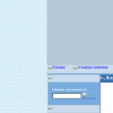
Minőségi Virágkötészeti-, Esküvői-, Kegyeleti-k
Cikkszám, vagy keresett szó