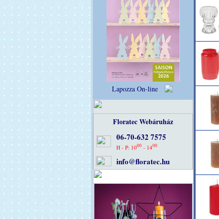
Lapozza On-line
Floratec Webáruház
06-70-632 7575
00
00
H - P: 10
- 14
info@floratec.hu