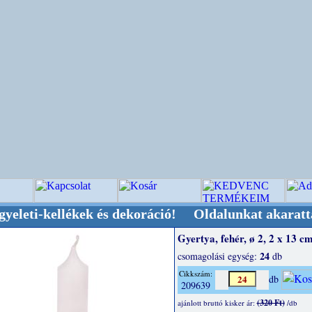
ellékek és dekoráció! Oldalunkat akarattal tart
Gyertya, fehér, ø 2, 2 x 13 c
24
csomagolási egység:
db
Cikkszám:
db
209639
(320 Ft)
ajánlott bruttó kisker ár:
/db