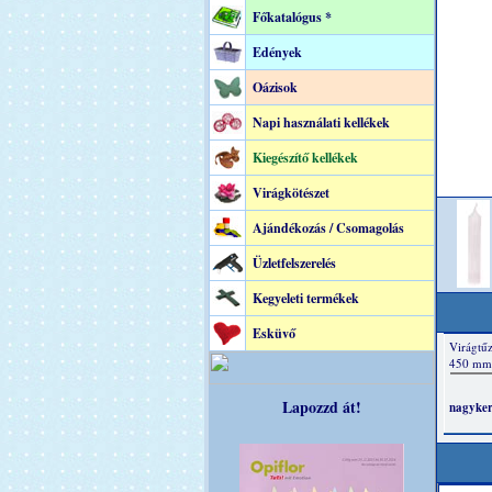
Főkatalógus *
Edények
Oázisok
Napi használati kellékek
Kiegészítő kellékek
Virágkötészet
Ajándékozás / Csomagolás
Üzletfelszerelés
Kegyeleti termékek
Esküvő
Lapozzd át!