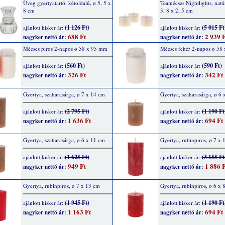
Üveg gyertyatartó, kétoldalú, ø 5, 5 x
Teamécses Nightlights, natú
8 cm
3, 8 x 2, 5 cm
(1 126 Ft)
(5 015 Ft
ajánlott kisker ár:
ajánlott kisker ár:
688 Ft
2 939 F
nagyker nettó ár:
nagyker nettó ár:
Mécses piros 2-napos ø 58 x 95 mm
Mécses fehér 2-napos ø 58
(560 Ft)
(590 Ft)
ajánlott kisker ár:
ajánlott kisker ár:
326 Ft
342 Ft
nagyker nettó ár:
nagyker nettó ár:
Gyertya, szaharasárga, ø 7 x 14 cm
Gyertya, szaharasárga, ø 6 
(2 795 Ft)
(1 190 Ft
ajánlott kisker ár:
ajánlott kisker ár:
1 636 Ft
694 Ft
nagyker nettó ár:
nagyker nettó ár:
Gyertya, szaharasárga, ø 6 x 11 cm
Gyertya, rubinpiros, ø 7 x 
(1 625 Ft)
(3 155 Ft
ajánlott kisker ár:
ajánlott kisker ár:
949 Ft
1 886 F
nagyker nettó ár:
nagyker nettó ár:
Gyertya, rubinpiros, ø 7 x 13 cm
Gyertya, rubinpiros, ø 6 x 
(1 945 Ft)
(1 190 Ft
ajánlott kisker ár:
ajánlott kisker ár:
1 163 Ft
694 Ft
nagyker nettó ár:
nagyker nettó ár: