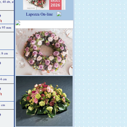
r, 40 db, ø
Lapozza On-line
)
t
 x 95 mm
x 8 cm
)
14 cm
)
t
8 cm
)