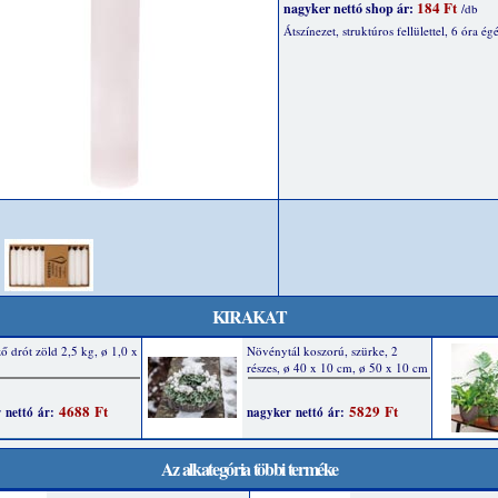
184 Ft
nagyker nettó shop ár:
/db
Átszínezet, struktúros fellülettel, 6 óra ég
KIRAKAT
Az alkategória többi terméke