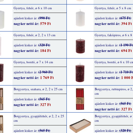
Gyertya, fehér, ø 6 x 10 cm
Gyertya, fehér, ø 5 x 8 cm
(990 Ft)
(675 Ft)
ajánlott kisker ár:
ajánlott kisker ár:
579 Ft
394 Ft
nagyker nettó ár:
nagyker nettó ár:
Gyertya, fehér, ø 2, 2 x 13 cm
Gyertya, fakópiros, ø 6 x 8
(320 Ft)
(1 190 Ft
ajánlott kisker ár:
ajánlott kisker ár:
184 Ft
694 Ft
nagyker nettó ár:
nagyker nettó ár:
Gyertya, bordó, ø 7 x 14 cm
Gyertya, bordó, ø 6 x 10 c
(2 960 Ft)
(1 710 Ft
ajánlott kisker ár:
ajánlott kisker ár:
1 769 Ft
1 000 F
nagyker nettó ár:
nagyker nettó ár:
Botgyertya, szahara, ø 2, 2 x 25 cm
Botgyertya, rubinpiros, ø 2
cm
(565 Ft)
ajánlott kisker ár:
(565 Ft)
ajánlott kisker ár:
327 Ft
nagyker nettó ár:
327 Ft
nagyker nettó ár:
Botgyertya, gyapjúfehér, ø 2, 2 x 25
Botgyertya, gyapjúfehér, ø 
cm
cm
(565 Ft)
(320 Ft)
ajánlott kisker ár:
ajánlott kisker ár: