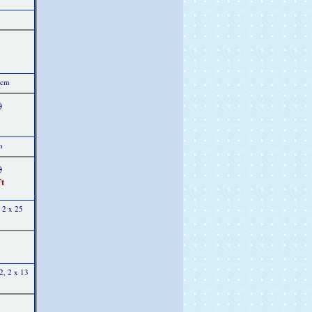
 cm
)
m
)
t
, 2 x 25
2, 2 x 13