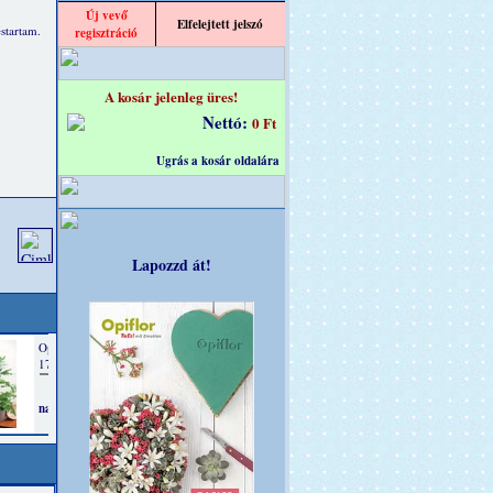
Új vevő
Elfelejtett jelszó
éstartam.
regisztráció
A kosár jelenleg üres!
Nettó:
0 Ft
Ugrás a kosár oldalára
Lapozzd át!