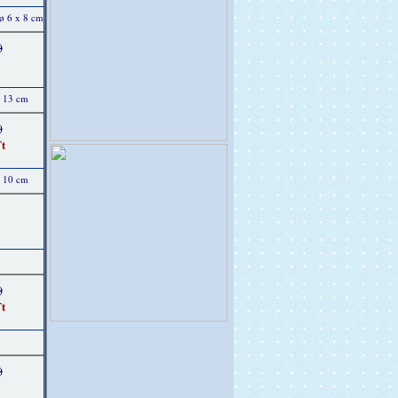
 ø 6 x 8 cm
)
x 13 cm
)
t
x 10 cm
)
t
)