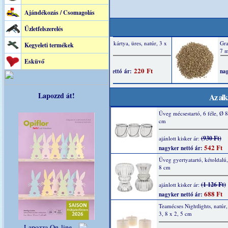
Ajándékozás / Csomagolás
Üzletfelszerelés
Kegyeleti termékek
Esküvő
Lapozzd át!
Az alk
Üveg mécsestartó, 6 féle, Ø 
cm
(930 Ft)
ajánlott kisker ár:
542 Ft
nagyker nettó ár:
Üveg gyertyatartó, kétoldalú,
8 cm
(1 126 Ft)
ajánlott kisker ár:
688 Ft
nagyker nettó ár:
Teamécses Nightlights, natúr,
3, 8 x 2, 5 cm
Lapozza On-line