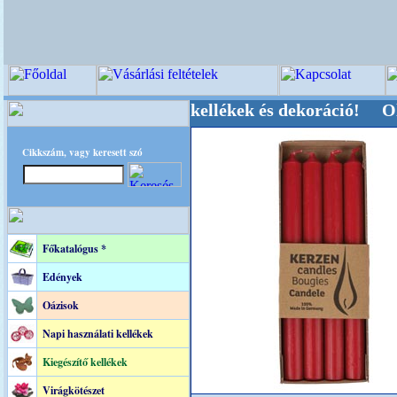
ői-, Kegyeleti-kellékek és dekoráció! Oldalunk
Cikkszám, vagy keresett szó
Főkatalógus *
Edények
Oázisok
Napi használati kellékek
Kiegészítő kellékek
Virágkötészet