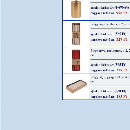
(1 670 Ft)
ajánlott kisker ár:
978 Ft
nagyker nettó ár:
Botgyertya, szahara, ø 2, 2 
(565 Ft)
ajánlott kisker ár:
327 Ft
nagyker nettó ár:
Botgyertya, rubinpiros, ø 2, 
cm
(565 Ft)
ajánlott kisker ár:
327 Ft
nagyker nettó ár:
Botgyertya, gyapjúfehér, ø 2
cm
(320 Ft)
ajánlott kisker ár:
183 Ft
nagyker nettó ár: