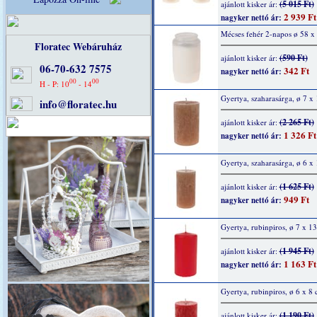
(5 015 Ft)
ajánlott kisker ár:
2 939 Ft
nagyker nettó ár:
Mécses fehér 2-napos ø 58 
Floratec Webáruház
(590 Ft)
ajánlott kisker ár:
06-70-632 7575
342 Ft
nagyker nettó ár:
00
00
H - P: 10
- 14
Gyertya, szaharasárga, ø 7 x
info@floratec.hu
(2 265 Ft)
ajánlott kisker ár:
1 326 Ft
nagyker nettó ár:
Gyertya, szaharasárga, ø 6 x
(1 625 Ft)
ajánlott kisker ár:
949 Ft
nagyker nettó ár:
Gyertya, rubinpiros, ø 7 x 1
(1 945 Ft)
ajánlott kisker ár:
1 163 Ft
nagyker nettó ár:
Gyertya, rubinpiros, ø 6 x 8
(1 190 Ft)
ajánlott kisker ár: