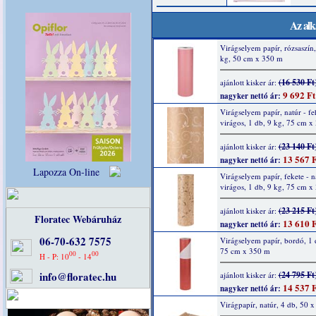
Az alk
Virágselyem papír, rózsaszín,
kg, 50 cm x 350 m
(16 530 Ft
ajánlott kisker ár:
9 692 Ft
nagyker nettó ár:
Virágselyem papír, natúr - fe
virágos, 1 db, 9 kg, 75 cm x
(23 140 Ft
ajánlott kisker ár:
13 567 F
nagyker nettó ár:
Lapozza On-line
Virágselyem papír, fekete - n
virágos, 1 db, 9 kg, 75 cm x
(23 215 Ft
ajánlott kisker ár:
Floratec Webáruház
13 610 F
nagyker nettó ár:
06-70-632 7575
Virágselyem papír, bordó, 1 
75 cm x 350 m
00
00
H - P: 10
- 14
info@floratec.hu
(24 795 Ft
ajánlott kisker ár:
14 537 F
nagyker nettó ár:
Virágpapír, natúr, 4 db, 50 