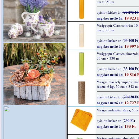
cm x 350 m
(33 275 Ft
ajánlott kisker ár:
19 923 F
nagyker nettó ár:
Virágpapír Classico krém 10
cm x 330 m
(33 400 Ft
ajánlott kisker ár:
19 997 F
nagyker nettó ár:
Virágpapír Classico almazöld
75 cm x 330 m
(33 100 Ft
ajánlott kisker ár:
19 816 F
nagyker nettó ár:
Virágmintás selyempapír, nat
fekete, 6 kg, 50 cm x 342 m
(20 830 Ft
ajánlott kisker ár:
12 727 F
nagyker nettó ár:
Virágmandzsetta, sárga, 50 
(230 Ft)
ajánlott kisker ár:
133 Ft
nagyker nettó ár:
Virágmandzsetta, almazöld, 