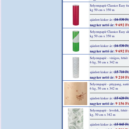
Selyempapír Classico Easy fu
kg 50 cm x 350 m
(16 530 Ft
ajánlott kisker ár:
9 692 Ft
nagyker nettó ár:
Selyempapír Classico Easy a
kg 50 cm x 350 m
(16 530 Ft
ajánlott kisker ár:
9 692 Ft
nagyker nettó ár:
Selyempapír - virágos, fehér 
6 kg, 50 cm x 342 m
(15 710 Ft
ajánlott kisker ár:
9 210 Ft
nagyker nettó ár:
Selyempapír - pitypang, natúr
6 kg, 50 cm x 342 m
(15 620 Ft
ajánlott kisker ár:
9 156 Ft
nagyker nettó ár:
Selyempapír - levelek, fehér 
kg, 50 cm x 342 m
(15 845 Ft
ajánlott kisker ár: