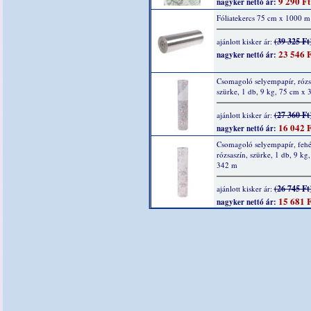
9 290 Ft
nagyker nettó ár:
Fóliatekercs 75 cm x 1000 m
(39 325 Ft
ajánlott kisker ár:
23 546 F
nagyker nettó ár:
Csomagoló selyempapír, rózs
szürke, 1 db, 9 kg, 75 cm x
(27 360 Ft
ajánlott kisker ár:
16 042 F
nagyker nettó ár:
Csomagoló selyempapír, fehé
rózsaszín, szürke, 1 db, 9 kg
342 m
(26 745 Ft
ajánlott kisker ár:
15 681 F
nagyker nettó ár: