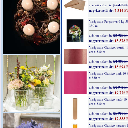
(12 475 Ft
ajánlott kisker ár:
7 314 Ft
nagyker nettó ár:
Virágpapír Pergamyn 6 kg 5
350 m
(26 020 Ft
ajánlott kisker ár:
15 578 F
nagyker nettó ár:
Virágpapír Classico, bordó, 
cm x 330 m
(31 880 Ft
ajánlott kisker ár:
18 694 F
nagyker nettó ár:
Virágpapír Classico pink 10
x 350 m
(32 945 Ft
ajánlott kisker ár:
19 726 F
nagyker nettó ár:
Virágpapír Classico natúr 10
cm x 330 m
(28 950 Ft
ajánlott kisker ár:
17 333 F
nagyker nettó ár:
Virágpapír Classico narancs 