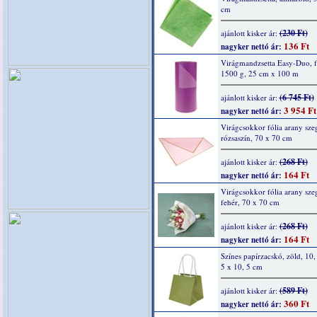
cm
(230 Ft)
ajánlott kisker ár:
136 Ft
nagyker nettó ár:
Virágmandzsetta Easy-Duo, f
1500 g, 25 cm x 100 m
(6 745 Ft)
ajánlott kisker ár:
3 954 Ft
nagyker nettó ár:
Virágcsokkor fólia arany szeg
rózsaszín, 70 x 70 cm
(268 Ft)
ajánlott kisker ár:
164 Ft
nagyker nettó ár:
Virágcsokkor fólia arany szeg
fehér, 70 x 70 cm
(268 Ft)
ajánlott kisker ár:
164 Ft
nagyker nettó ár:
Színes papírzacskó, zöld, 10,
5 x 10, 5 cm
(589 Ft)
ajánlott kisker ár:
360 Ft
nagyker nettó ár: