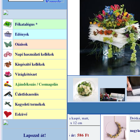
Főkatalógus *
Edények
Oázisok
Napi használati kellékek
Kiegészítő kellékek
Virágkötészet
Ajándékozás / Csomagolás
Üzletfelszerelés
Kegyeleti termékek
Esküvő
Lapozzd át!