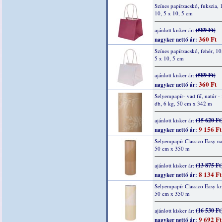
Színes papírzacskó, fukszia, 
10, 5 x 10, 5 cm
(589 Ft)
ajánlott kisker ár:
360 Ft
nagyker nettó ár:
Színes papírzacskó, fehér, 10
5 x 10, 5 cm
(589 Ft)
ajánlott kisker ár:
360 Ft
nagyker nettó ár:
Selyempapír- vad fű, natúr - 
db, 6 kg, 50 cm x 342 m
(15 620 Ft
ajánlott kisker ár:
9 156 Ft
nagyker nettó ár:
Selyempapír Classico Easy na
50 cm x 350 m
(13 875 Ft
ajánlott kisker ár:
8 134 Ft
nagyker nettó ár:
Selyempapír Classico Easy k
50 cm x 350 m
(16 530 Ft
ajánlott kisker ár:
9 692 Ft
nagyker nettó ár: