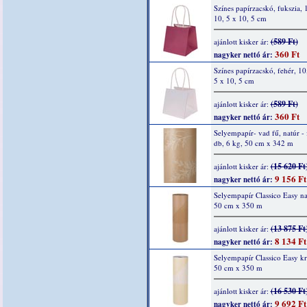
Színes papírzacskó, fukszia, 
10, 5 x 10, 5 cm
(589 Ft)
ajánlott kisker ár:
360 Ft
nagyker nettó ár:
Színes papírzacskó, fehér, 10
5 x 10, 5 cm
(589 Ft)
ajánlott kisker ár:
360 Ft
nagyker nettó ár:
Selyempapír- vad fű, natúr - 
db, 6 kg, 50 cm x 342 m
(15 620 Ft
ajánlott kisker ár:
9 156 Ft
nagyker nettó ár:
Selyempapír Classico Easy na
50 cm x 350 m
(13 875 Ft
ajánlott kisker ár:
8 134 Ft
nagyker nettó ár:
Selyempapír Classico Easy k
50 cm x 350 m
(16 530 Ft
ajánlott kisker ár:
9 692 Ft
nagyker nettó ár: