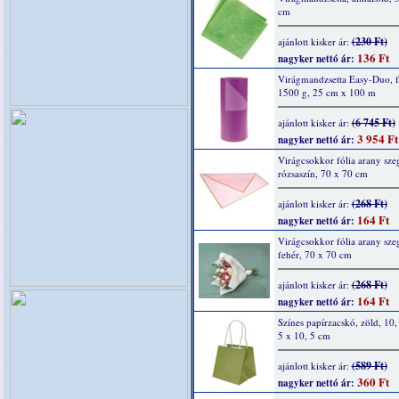
cm
(230 Ft)
ajánlott kisker ár:
136 Ft
nagyker nettó ár:
Virágmandzsetta Easy-Duo, f
1500 g, 25 cm x 100 m
(6 745 Ft)
ajánlott kisker ár:
3 954 Ft
nagyker nettó ár:
Virágcsokkor fólia arany szeg
rózsaszín, 70 x 70 cm
(268 Ft)
ajánlott kisker ár:
164 Ft
nagyker nettó ár:
Virágcsokkor fólia arany szeg
fehér, 70 x 70 cm
(268 Ft)
ajánlott kisker ár:
164 Ft
nagyker nettó ár:
Színes papírzacskó, zöld, 10,
5 x 10, 5 cm
(589 Ft)
ajánlott kisker ár:
360 Ft
nagyker nettó ár: