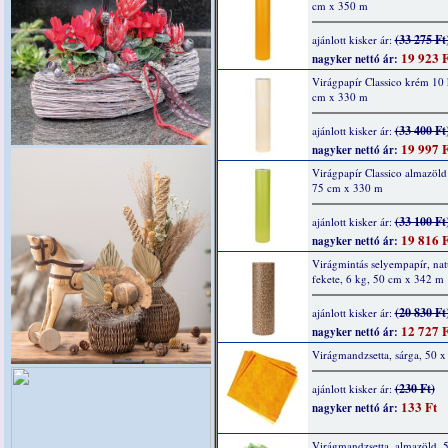
cm x 350 m
(33 275 Ft
ajánlott kisker ár:
19 923 F
nagyker nettó ár:
Virágpapír Classico krém 10
cm x 330 m
(33 400 Ft
ajánlott kisker ár:
19 997 F
nagyker nettó ár:
Virágpapír Classico almazöld
75 cm x 330 m
(33 100 Ft
ajánlott kisker ár:
19 816 F
nagyker nettó ár:
Virágmintás selyempapír, nat
fekete, 6 kg, 50 cm x 342 m
(20 830 Ft
ajánlott kisker ár:
12 727 F
nagyker nettó ár:
Virágmandzsetta, sárga, 50 
(230 Ft)
ajánlott kisker ár:
133 Ft
nagyker nettó ár:
Virágmandzsetta, almazöld, 