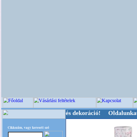
yeleti-kellékek és dekoráció! Oldalunkat akarat
Cikkszám, vagy keresett szó