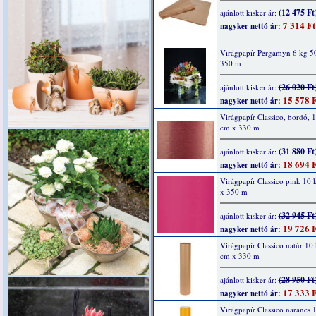
(12 475 Ft
ajánlott kisker ár:
7 314 Ft
nagyker nettó ár:
Virágpapír Pergamyn 6 kg 5
350 m
(26 020 Ft
ajánlott kisker ár:
15 578 F
nagyker nettó ár:
Virágpapír Classico, bordó, 
cm x 330 m
(31 880 Ft
ajánlott kisker ár:
18 694 F
nagyker nettó ár:
Virágpapír Classico pink 10
x 350 m
(32 945 Ft
ajánlott kisker ár:
19 726 F
nagyker nettó ár:
Virágpapír Classico natúr 10
cm x 330 m
(28 950 Ft
ajánlott kisker ár:
17 333 F
nagyker nettó ár:
Virágpapír Classico narancs 