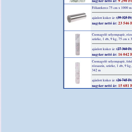
9 290 Ft
nagyker nettó ár:
Fóliatekercs 75 cm x 1000 m
(39 325 Ft
ajánlott kisker ár:
23 546 F
nagyker nettó ár:
Csomagoló selyempapír, rózs
szürke, 1 db, 9 kg, 75 cm x
(27 360 Ft
ajánlott kisker ár:
16 042 F
nagyker nettó ár:
Csomagoló selyempapír, fehé
rózsaszín, szürke, 1 db, 9 kg
342 m
(26 745 Ft
ajánlott kisker ár:
15 681 F
nagyker nettó ár: