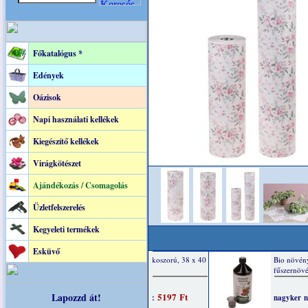
Főkatalógus *
Edények
Oázisok
Napi használati kellékek
Kiegészítő kellékek
Virágkötészet
Ajándékozás / Csomagolás
Üzletfelszerelés
Kegyeleti termékek
Esküvő
Lapozzd át!