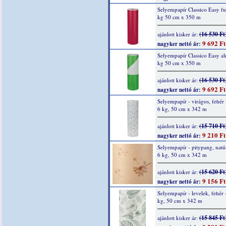
Selyempapír Classico Easy fu
kg 50 cm x 350 m
(16 530 Ft
ajánlott kisker ár:
9 692 Ft
nagyker nettó ár:
Selyempapír Classico Easy a
kg 50 cm x 350 m
(16 530 Ft
ajánlott kisker ár:
9 692 Ft
nagyker nettó ár:
Selyempapír - virágos, fehér 
6 kg, 50 cm x 342 m
(15 710 Ft
ajánlott kisker ár:
9 210 Ft
nagyker nettó ár:
Selyempapír - pitypang, natúr
6 kg, 50 cm x 342 m
(15 620 Ft
ajánlott kisker ár:
9 156 Ft
nagyker nettó ár:
Selyempapír - levelek, fehér 
kg, 50 cm x 342 m
(15 845 Ft
ajánlott kisker ár: