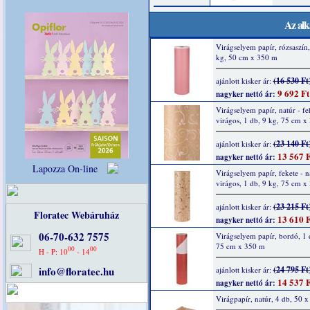
Az alk
Virágselyem papír, rózsaszín,
kg, 50 cm x 350 m
(16 530 Ft
ajánlott kisker ár:
9 692 Ft
nagyker nettó ár:
Virágselyem papír, natúr - fe
virágos, 1 db, 9 kg, 75 cm x
(23 140 Ft
ajánlott kisker ár:
13 567 F
nagyker nettó ár:
Lapozza On-line
Virágselyem papír, fekete - n
virágos, 1 db, 9 kg, 75 cm x
(23 215 Ft
ajánlott kisker ár:
Floratec Webáruház
13 610 F
nagyker nettó ár:
06-70-632 7575
Virágselyem papír, bordó, 1 
75 cm x 350 m
00
00
H - P: 10
- 14
info@floratec.hu
(24 795 Ft
ajánlott kisker ár:
14 537 F
nagyker nettó ár:
Virágpapír, natúr, 4 db, 50 