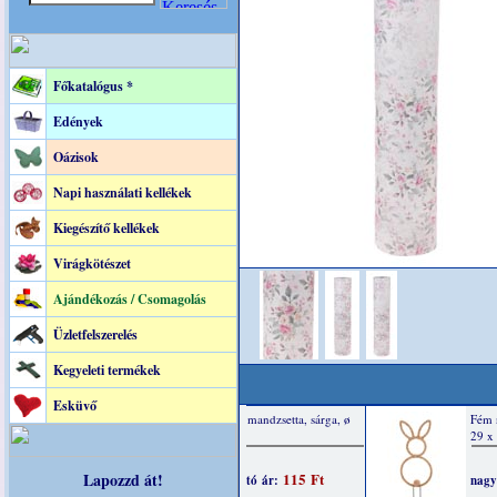
Főkatalógus *
Edények
Oázisok
Napi használati kellékek
Kiegészítő kellékek
Virágkötészet
Ajándékozás / Csomagolás
Üzletfelszerelés
Kegyeleti termékek
Esküvő
Lapozzd át!