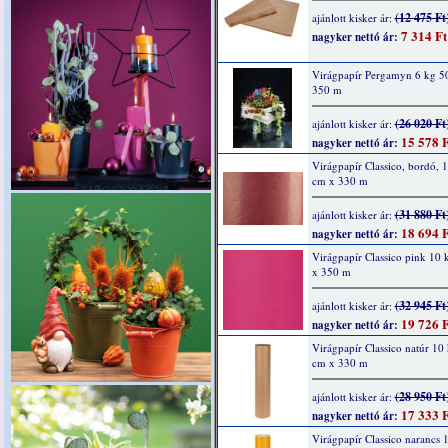
(12 475 Ft
ajánlott kisker ár:
7 314 Ft
nagyker nettó ár:
Virágpapír Pergamyn 6 kg 5
350 m
(26 020 Ft
ajánlott kisker ár:
15 578 F
nagyker nettó ár:
Virágpapír Classico, bordó, 
cm x 330 m
(31 880 Ft
ajánlott kisker ár:
18 694 F
nagyker nettó ár:
Virágpapír Classico pink 10
x 350 m
(32 945 Ft
ajánlott kisker ár:
19 726 F
nagyker nettó ár:
Virágpapír Classico natúr 10
cm x 330 m
(28 950 Ft
ajánlott kisker ár:
17 333 F
nagyker nettó ár:
Virágpapír Classico narancs 