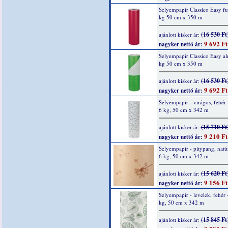
Selyempapír Classico Easy fu
kg 50 cm x 350 m
(16 530 Ft
ajánlott kisker ár:
9 692 Ft
nagyker nettó ár:
Selyempapír Classico Easy a
kg 50 cm x 350 m
(16 530 Ft
ajánlott kisker ár:
9 692 Ft
nagyker nettó ár:
Selyempapír - virágos, fehér 
6 kg, 50 cm x 342 m
(15 710 Ft
ajánlott kisker ár:
9 210 Ft
nagyker nettó ár:
Selyempapír - pitypang, natúr
6 kg, 50 cm x 342 m
(15 620 Ft
ajánlott kisker ár:
9 156 Ft
nagyker nettó ár:
Selyempapír - levelek, fehér 
kg, 50 cm x 342 m
(15 845 Ft
ajánlott kisker ár: