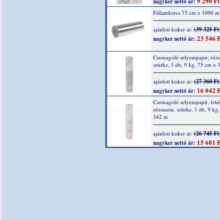
9 290 Ft
nagyker nettó ár:
Fóliatekercs 75 cm x 1000 m
(39 325 Ft
ajánlott kisker ár:
23 546 F
nagyker nettó ár:
Csomagoló selyempapír, rózs
szürke, 1 db, 9 kg, 75 cm x
(27 360 Ft
ajánlott kisker ár:
16 042 F
nagyker nettó ár:
Csomagoló selyempapír, fehé
rózsaszín, szürke, 1 db, 9 kg
342 m
(26 745 Ft
ajánlott kisker ár:
15 681 F
nagyker nettó ár: