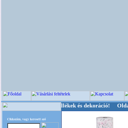
-, Kegyeleti-kellékek és dekoráció! Oldalunkat
Cikkszám, vagy keresett szó