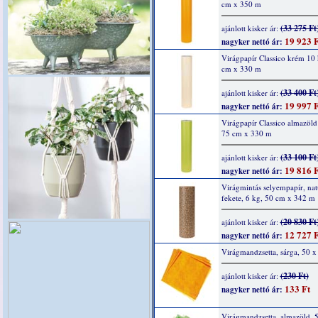
cm x 350 m
(33 275 Ft
ajánlott kisker ár:
19 923 F
nagyker nettó ár:
Virágpapír Classico krém 10
cm x 330 m
(33 400 Ft
ajánlott kisker ár:
19 997 F
nagyker nettó ár:
Virágpapír Classico almazöld
75 cm x 330 m
(33 100 Ft
ajánlott kisker ár:
19 816 F
nagyker nettó ár:
Virágmintás selyempapír, nat
fekete, 6 kg, 50 cm x 342 m
(20 830 Ft
ajánlott kisker ár:
12 727 F
nagyker nettó ár:
Virágmandzsetta, sárga, 50 
(230 Ft)
ajánlott kisker ár:
133 Ft
nagyker nettó ár:
Virágmandzsetta, almazöld, 