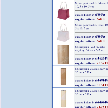
Színes papírzacskó, fukszia, 
10, 5 x 10, 5 cm
(589 Ft)
ajánlott kisker ár:
360 Ft
nagyker nettó ár:
Színes papírzacskó, fehér, 10
5 x 10, 5 cm
(589 Ft)
ajánlott kisker ár:
360 Ft
nagyker nettó ár:
Selyempapír- vad fű, natúr - 
db, 6 kg, 50 cm x 342 m
(15 620 Ft
ajánlott kisker ár:
9 156 Ft
nagyker nettó ár:
Selyempapír Classico Easy na
50 cm x 350 m
(13 875 Ft
ajánlott kisker ár:
8 134 Ft
nagyker nettó ár:
Selyempapír Classico Easy k
50 cm x 350 m
(16 530 Ft
ajánlott kisker ár:
9 692 Ft
nagyker nettó ár: