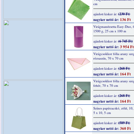
cm
(230 Ft)
ajánlott kisker ár:
136 Ft
nagyker nettó ár:
Virágmandzsetta Easy-Duo, f
1500 g, 25 cm x 100 m
(6 745 Ft)
ajánlott kisker ár:
3 954 Ft
nagyker nettó ár:
Virágcsokkor fólia arany szeg
rózsaszín, 70 x 70 cm
(268 Ft)
ajánlott kisker ár:
164 Ft
nagyker nettó ár:
Virágcsokkor fólia arany szeg
fehér, 70 x 70 cm
(268 Ft)
ajánlott kisker ár:
164 Ft
nagyker nettó ár:
Színes papírzacskó, zöld, 10,
5 x 10, 5 cm
(589 Ft)
ajánlott kisker ár:
360 Ft
nagyker nettó ár: