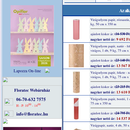
Az alk
Virágselyem papír, rózsaszín,
kg, 50 cm x 350 m
(16 530 Ft
ajánlott kisker ár:
9 692 Ft
nagyker nettó ár:
Virágselyem papír, natúr - fe
virágos, 1 db, 9 kg, 75 cm x
(23 140 Ft
ajánlott kisker ár:
13 567 F
nagyker nettó ár:
Lapozza On-line
Virágselyem papír, fekete - n
virágos, 1 db, 9 kg, 75 cm x
(23 215 Ft
ajánlott kisker ár:
Floratec Webáruház
13 610 F
nagyker nettó ár:
06-70-632 7575
Virágselyem papír, bordó, 1 
75 cm x 350 m
00
00
H - P: 10
- 14
info@floratec.hu
(24 795 Ft
ajánlott kisker ár:
14 537 F
nagyker nettó ár:
Virágpapír, natúr, 4 db, 50 