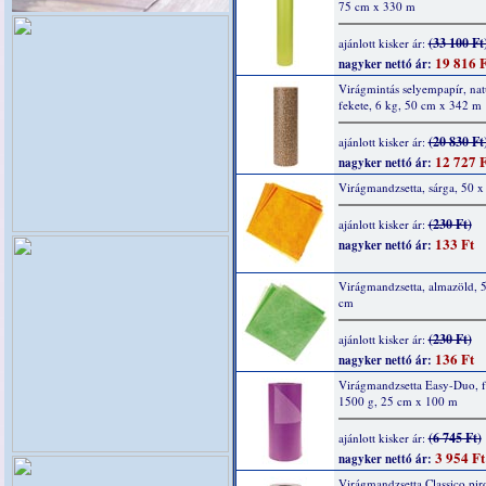
75 cm x 330 m
(33 100 Ft
ajánlott kisker ár:
19 816 F
nagyker nettó ár:
Virágmintás selyempapír, nat
fekete, 6 kg, 50 cm x 342 m
(20 830 Ft
ajánlott kisker ár:
12 727 F
nagyker nettó ár:
Virágmandzsetta, sárga, 50 
(230 Ft)
ajánlott kisker ár:
133 Ft
nagyker nettó ár:
Virágmandzsetta, almazöld, 
cm
(230 Ft)
ajánlott kisker ár:
136 Ft
nagyker nettó ár:
Virágmandzsetta Easy-Duo, f
1500 g, 25 cm x 100 m
(6 745 Ft)
ajánlott kisker ár:
3 954 Ft
nagyker nettó ár:
Virágmandzsetta Classico pir