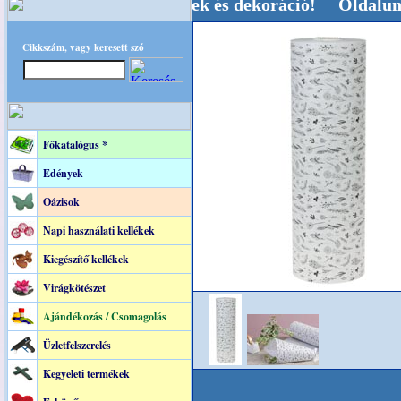
Kegyeleti-kellékek és dekoráció! Oldalunkat aka
Cikkszám, vagy keresett szó
Főkatalógus *
Edények
Oázisok
Napi használati kellékek
Kiegészítő kellékek
Virágkötészet
Ajándékozás / Csomagolás
Üzletfelszerelés
Kegyeleti termékek