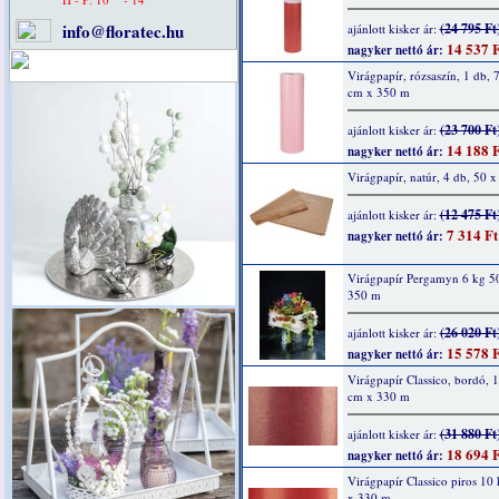
info@floratec.hu
(24 795 Ft
ajánlott kisker ár:
14 537 F
nagyker nettó ár:
Virágpapír, rózsaszín, 1 db, 
cm x 350 m
(23 700 Ft
ajánlott kisker ár:
14 188 F
nagyker nettó ár:
Virágpapír, natúr, 4 db, 50 
(12 475 Ft
ajánlott kisker ár:
7 314 Ft
nagyker nettó ár:
Virágpapír Pergamyn 6 kg 5
350 m
(26 020 Ft
ajánlott kisker ár:
15 578 F
nagyker nettó ár:
Virágpapír Classico, bordó, 
cm x 330 m
(31 880 Ft
ajánlott kisker ár:
18 694 F
nagyker nettó ár:
Virágpapír Classico piros 10
x 330 m