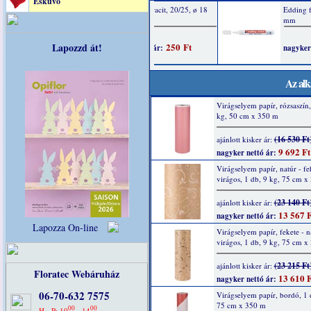
Esküvő
Lapozzd át!
Az alk
Virágselyem papír, rózsaszín,
kg, 50 cm x 350 m
(16 530 Ft
ajánlott kisker ár:
9 692 Ft
nagyker nettó ár:
Virágselyem papír, natúr - fe
virágos, 1 db, 9 kg, 75 cm x
(23 140 Ft
ajánlott kisker ár:
13 567 F
nagyker nettó ár:
Lapozza On-line
Virágselyem papír, fekete - n
virágos, 1 db, 9 kg, 75 cm x
(23 215 Ft
ajánlott kisker ár:
Floratec Webáruház
13 610 F
nagyker nettó ár:
06-70-632 7575
Virágselyem papír, bordó, 1 
75 cm x 350 m
00
00
H - P: 10
- 14