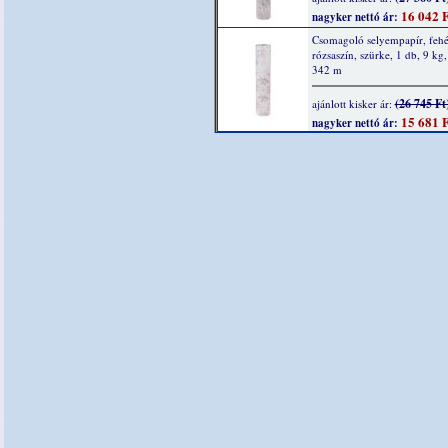
16 042 F
nagyker nettó ár:
Csomagoló selyempapír, fehé
rózsaszín, szürke, 1 db, 9 kg
342 m
(26 745 Ft
ajánlott kisker ár:
15 681 F
nagyker nettó ár: