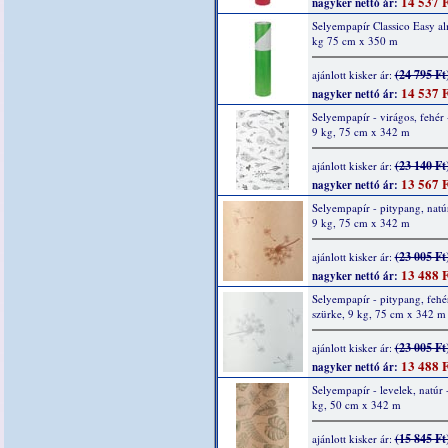
14 537 F
nagyker nettó ár:
Selyempapír Classico Easy a
kg 75 cm x 350 m
(24 795 Ft
ajánlott kisker ár:
14 537 F
nagyker nettó ár:
Selyempapír - virágos, fehér 
9 kg, 75 cm x 342 m
(23 140 Ft
ajánlott kisker ár:
13 567 F
nagyker nettó ár:
Selyempapír - pitypang, natúr
9 kg, 75 cm x 342 m
(23 005 Ft
ajánlott kisker ár:
13 488 F
nagyker nettó ár:
Selyempapír - pitypang, fehé
szürke, 9 kg, 75 cm x 342 m
(23 005 Ft
ajánlott kisker ár:
13 488 F
nagyker nettó ár:
Selyempapír - levelek, natúr 
kg, 50 cm x 342 m
(15 845 Ft
ajánlott kisker ár: