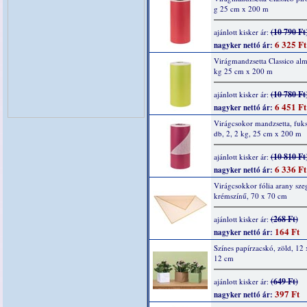
g 25 cm x 200 m
(10 790 Ft
ajánlott kisker ár:
6 325 Ft
nagyker nettó ár:
Virágmandzsetta Classico al
kg 25 cm x 200 m
(10 780 Ft
ajánlott kisker ár:
6 451 Ft
nagyker nettó ár:
Virágcsokor mandzsetta, fuks
db, 2, 2 kg, 25 cm x 200 m
(10 810 Ft
ajánlott kisker ár:
6 336 Ft
nagyker nettó ár:
Virágcsokkor fólia arany szeg
krémszínű, 70 x 70 cm
(268 Ft)
ajánlott kisker ár:
164 Ft
nagyker nettó ár:
Színes papírzacskó, zöld, 12 
12 cm
(649 Ft)
ajánlott kisker ár:
397 Ft
nagyker nettó ár: