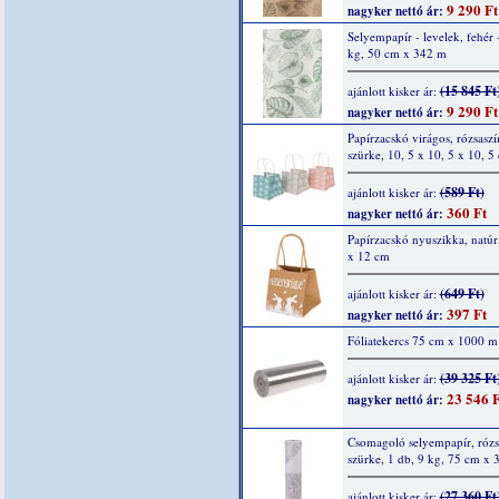
9 290 Ft
nagyker nettó ár:
Selyempapír - levelek, fehér 
kg, 50 cm x 342 m
(15 845 Ft
ajánlott kisker ár:
9 290 Ft
nagyker nettó ár:
Papírzacskó virágos, rózsaszí
szürke, 10, 5 x 10, 5 x 10, 5
(589 Ft)
ajánlott kisker ár:
360 Ft
nagyker nettó ár:
Papírzacskó nyuszikka, natúr
x 12 cm
(649 Ft)
ajánlott kisker ár:
397 Ft
nagyker nettó ár:
Fóliatekercs 75 cm x 1000 m
(39 325 Ft
ajánlott kisker ár:
23 546 F
nagyker nettó ár:
Csomagoló selyempapír, rózs
szürke, 1 db, 9 kg, 75 cm x
(27 360 Ft
ajánlott kisker ár: