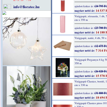
info@floratec.hu
(24 795 Ft
ajánlott kisker ár:
14 537 F
nagyker nettó ár:
Virágpapír, rózsaszín, 1 db, 
cm x 350 m
(23 700 Ft
ajánlott kisker ár:
14 188 F
nagyker nettó ár:
Virágpapír, natúr, 4 db, 50 
(12 475 Ft
ajánlott kisker ár:
7 314 Ft
nagyker nettó ár:
Virágpapír Pergamyn 6 kg 5
350 m
(26 020 Ft
ajánlott kisker ár:
15 578 F
nagyker nettó ár:
Virágpapír Classico, bordó, 
cm x 330 m
(31 880 Ft
ajánlott kisker ár:
18 694 F
nagyker nettó ár:
Virágpapír Classico piros 10
x 330 m