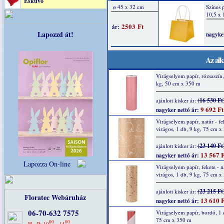
Esküvő
Lapozzd át!
Az alk
Virágselyem papír, rózsaszín,
kg, 50 cm x 350 m
(16 530 Ft
ajánlott kisker ár:
9 692 Ft
nagyker nettó ár:
Virágselyem papír, natúr - fe
virágos, 1 db, 9 kg, 75 cm x
(23 140 Ft
ajánlott kisker ár:
13 567 F
nagyker nettó ár:
Lapozza On-line
Virágselyem papír, fekete - n
virágos, 1 db, 9 kg, 75 cm x
(23 215 Ft
ajánlott kisker ár:
Floratec Webáruház
13 610 F
nagyker nettó ár:
06-70-632 7575
Virágselyem papír, bordó, 1 
75 cm x 350 m
00
00
H - P: 10
- 14