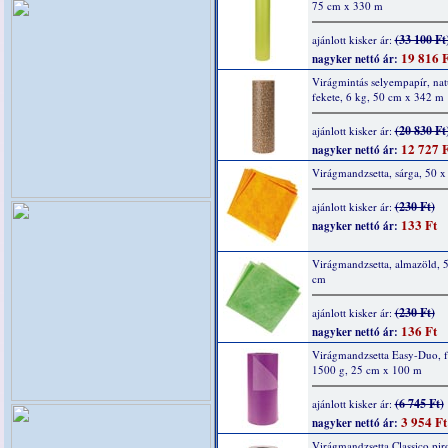
75 cm x 330 m
(33 100 Ft
ajánlott kisker ár:
19 816 F
nagyker nettó ár:
Virágmintás selyempapír, nat
fekete, 6 kg, 50 cm x 342 m
(20 830 Ft
ajánlott kisker ár:
12 727 F
nagyker nettó ár:
Virágmandzsetta, sárga, 50 
(230 Ft)
ajánlott kisker ár:
133 Ft
nagyker nettó ár:
Virágmandzsetta, almazöld, 
cm
(230 Ft)
ajánlott kisker ár:
136 Ft
nagyker nettó ár:
Virágmandzsetta Easy-Duo, f
1500 g, 25 cm x 100 m
(6 745 Ft)
ajánlott kisker ár:
3 954 Ft
nagyker nettó ár:
Virágmandzsetta Classico pir