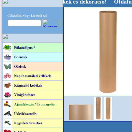
 Kegyeleti-kellékek és dekoráció! Oldalunkat ak
Cikkszám, vagy keresett szó
Főkatalógus *
Edények
Oázisok
Napi használati kellékek
Kiegészítő kellékek
Virágkötészet
Ajándékozás / Csomagolás
Üzletfelszerelés
Kegyeleti termékek