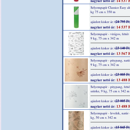
14 537 F
nagyker nettó ár:
Selyempapír Classico Easy a
kg 75 cm x 350 m
(24 795 Ft
ajánlott kisker ár:
14 537 F
nagyker nettó ár:
Selyempapír - virágos, fehér 
9 kg, 75 cm x 342 m
(23 140 Ft
ajánlott kisker ár:
13 567 F
nagyker nettó ár:
Selyempapír - pitypang, natúr
9 kg, 75 cm x 342 m
(23 005 Ft
ajánlott kisker ár:
13 488 F
nagyker nettó ár:
Selyempapír - pitypang, fehé
szürke, 9 kg, 75 cm x 342 m
(23 005 Ft
ajánlott kisker ár:
13 488 F
nagyker nettó ár:
Selyempapír - levelek, natúr 
kg, 50 cm x 342 m
(15 845 Ft
ajánlott kisker ár: