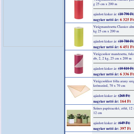
g 25 cm x 200 m
(10 790 Ft
ajánlott kisker ár:
6 325 Ft
nagyker nettó ár:
Virágmandzsetta Classico al
kg 25 cm x 200 m
(10 780 Ft
ajánlott kisker ár:
6 451 Ft
nagyker nettó ár:
Virágcsokor mandzsetta, fuks
db, 2, 2 kg, 25 cm x 200 m
(10 810 Ft
ajánlott kisker ár:
6 336 Ft
nagyker nettó ár:
Virágcsokkor fólia arany szeg
krémszínű, 70 x 70 cm
(268 Ft)
ajánlott kisker ár:
164 Ft
nagyker nettó ár:
Színes papírzacskó, zöld, 12 
12 cm
(649 Ft)
ajánlott kisker ár:
397 Ft
nagyker nettó ár: