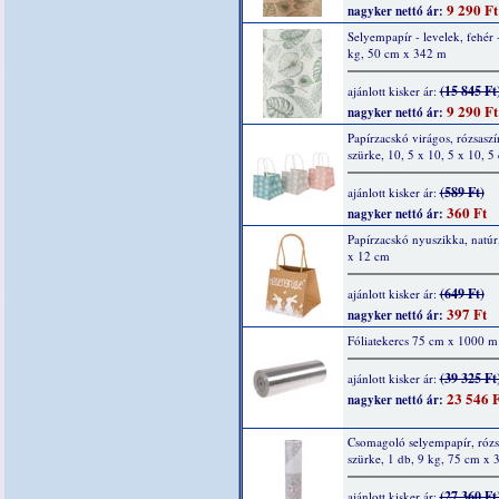
9 290 Ft
nagyker nettó ár:
Selyempapír - levelek, fehér 
kg, 50 cm x 342 m
(15 845 Ft
ajánlott kisker ár:
9 290 Ft
nagyker nettó ár:
Papírzacskó virágos, rózsaszí
szürke, 10, 5 x 10, 5 x 10, 5
(589 Ft)
ajánlott kisker ár:
360 Ft
nagyker nettó ár:
Papírzacskó nyuszikka, natúr
x 12 cm
(649 Ft)
ajánlott kisker ár:
397 Ft
nagyker nettó ár:
Fóliatekercs 75 cm x 1000 m
(39 325 Ft
ajánlott kisker ár:
23 546 F
nagyker nettó ár:
Csomagoló selyempapír, rózs
szürke, 1 db, 9 kg, 75 cm x
(27 360 Ft
ajánlott kisker ár: