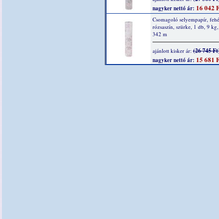
16 042 F
nagyker nettó ár:
Csomagoló selyempapír, fehé
rózsaszín, szürke, 1 db, 9 kg
342 m
(26 745 Ft
ajánlott kisker ár:
15 681 F
nagyker nettó ár: