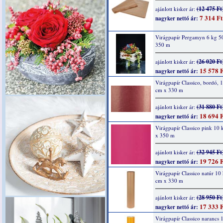
(12 475 Ft
ajánlott kisker ár:
7 314 Ft
nagyker nettó ár:
Virágpapír Pergamyn 6 kg 5
350 m
(26 020 Ft
ajánlott kisker ár:
15 578 F
nagyker nettó ár:
Virágpapír Classico, bordó, 
cm x 330 m
(31 880 Ft
ajánlott kisker ár:
18 694 F
nagyker nettó ár:
Virágpapír Classico pink 10
x 350 m
(32 945 Ft
ajánlott kisker ár:
19 726 F
nagyker nettó ár:
Virágpapír Classico natúr 10
cm x 330 m
(28 950 Ft
ajánlott kisker ár:
17 333 F
nagyker nettó ár:
Virágpapír Classico narancs 