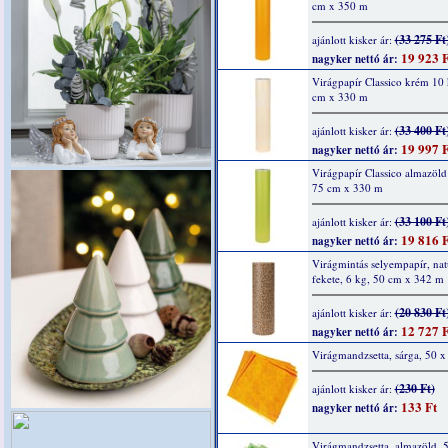
cm x 350 m
(33 275 Ft
ajánlott kisker ár:
19 923 F
nagyker nettó ár:
Virágpapír Classico krém 10
cm x 330 m
(33 400 Ft
ajánlott kisker ár:
19 997 F
nagyker nettó ár:
Virágpapír Classico almazöld
75 cm x 330 m
(33 100 Ft
ajánlott kisker ár:
19 816 F
nagyker nettó ár:
Virágmintás selyempapír, nat
fekete, 6 kg, 50 cm x 342 m
(20 830 Ft
ajánlott kisker ár:
12 727 F
nagyker nettó ár:
Virágmandzsetta, sárga, 50 
(230 Ft)
ajánlott kisker ár:
133 Ft
nagyker nettó ár:
Virágmandzsetta, almazöld, 