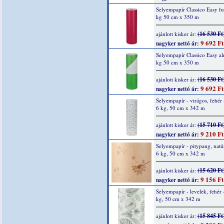
Selyempapír Classico Easy fu
kg 50 cm x 350 m
(16 530 Ft
ajánlott kisker ár:
9 692 Ft
nagyker nettó ár:
Selyempapír Classico Easy a
kg 50 cm x 350 m
(16 530 Ft
ajánlott kisker ár:
9 692 Ft
nagyker nettó ár:
Selyempapír - virágos, fehér 
6 kg, 50 cm x 342 m
(15 710 Ft
ajánlott kisker ár:
9 210 Ft
nagyker nettó ár:
Selyempapír - pitypang, natúr
6 kg, 50 cm x 342 m
(15 620 Ft
ajánlott kisker ár:
9 156 Ft
nagyker nettó ár:
Selyempapír - levelek, fehér 
kg, 50 cm x 342 m
(15 845 Ft
ajánlott kisker ár: