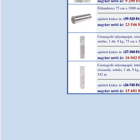
9 290 Ft
nagyker nettó ár:
Fóliatekercs 75 cm x 1000 m
(39 325 Ft
ajánlott kisker ár:
23 546 F
nagyker nettó ár:
Csomagoló selyempapír, rózs
szürke, 1 db, 9 kg, 75 cm x
(27 360 Ft
ajánlott kisker ár:
16 042 F
nagyker nettó ár:
Csomagoló selyempapír, fehé
rózsaszín, szürke, 1 db, 9 kg
342 m
(26 745 Ft
ajánlott kisker ár:
15 681 F
nagyker nettó ár: