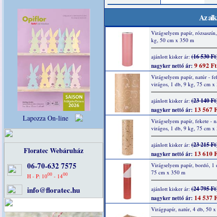
Az alk
Virágselyem papír, rózsaszín,
kg, 50 cm x 350 m
(16 530 Ft
ajánlott kisker ár:
9 692 Ft
nagyker nettó ár:
Virágselyem papír, natúr - fe
virágos, 1 db, 9 kg, 75 cm x
(23 140 Ft
ajánlott kisker ár:
13 567 F
nagyker nettó ár:
Lapozza On-line
Virágselyem papír, fekete - n
virágos, 1 db, 9 kg, 75 cm x
(23 215 Ft
ajánlott kisker ár:
Floratec Webáruház
13 610 F
nagyker nettó ár:
06-70-632 7575
Virágselyem papír, bordó, 1 
75 cm x 350 m
00
00
H - P: 10
- 14
info@floratec.hu
(24 795 Ft
ajánlott kisker ár:
14 537 F
nagyker nettó ár:
Virágpapír, natúr, 4 db, 50 