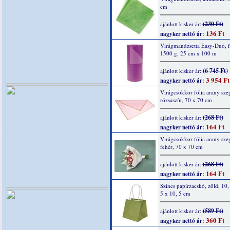
cm
(230 Ft)
ajánlott kisker ár:
136 Ft
nagyker nettó ár:
Virágmandzsetta Easy-Duo, f
1500 g, 25 cm x 100 m
(6 745 Ft)
ajánlott kisker ár:
3 954 Ft
nagyker nettó ár:
Virágcsokkor fólia arany szeg
rózsaszín, 70 x 70 cm
(268 Ft)
ajánlott kisker ár:
164 Ft
nagyker nettó ár:
Virágcsokkor fólia arany szeg
fehér, 70 x 70 cm
(268 Ft)
ajánlott kisker ár:
164 Ft
nagyker nettó ár:
Színes papírzacskó, zöld, 10,
5 x 10, 5 cm
(589 Ft)
ajánlott kisker ár:
360 Ft
nagyker nettó ár: