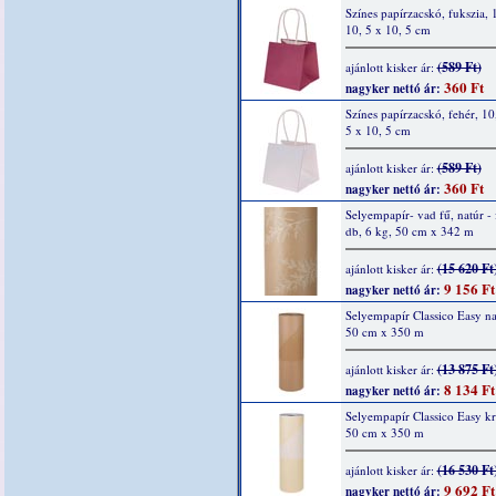
Színes papírzacskó, fukszia, 
10, 5 x 10, 5 cm
(589 Ft)
ajánlott kisker ár:
360 Ft
nagyker nettó ár:
Színes papírzacskó, fehér, 10
5 x 10, 5 cm
(589 Ft)
ajánlott kisker ár:
360 Ft
nagyker nettó ár:
Selyempapír- vad fű, natúr - 
db, 6 kg, 50 cm x 342 m
(15 620 Ft
ajánlott kisker ár:
9 156 Ft
nagyker nettó ár:
Selyempapír Classico Easy na
50 cm x 350 m
(13 875 Ft
ajánlott kisker ár:
8 134 Ft
nagyker nettó ár:
Selyempapír Classico Easy k
50 cm x 350 m
(16 530 Ft
ajánlott kisker ár:
9 692 Ft
nagyker nettó ár: