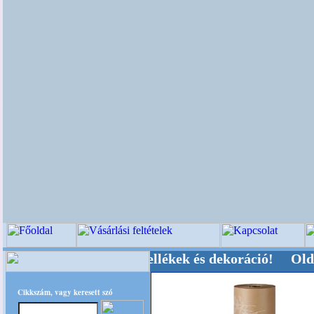
-, Kegyeleti-kellékek és dekoráció! Oldalunkat
Cikkszám, vagy keresett szó