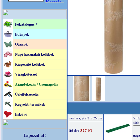
Főkatalógus *
Edények
Oázisok
Napi használati kellékek
Kiegészítő kellékek
Virágkötészet
Ajándékozás / Csomagolás
Üzletfelszerelés
Kegyeleti termékek
Esküvő
Lapozzd át!