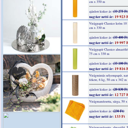
cm x 350 m
(33 275 Ft
ajánlott kisker ár:
19 923 F
nagyker nettó ár:
Virágpapír Classico krém 10
cm x 330 m
(33 400 Ft
ajánlott kisker ár:
19 997 F
nagyker nettó ár:
Virágpapír Classico almazöld
75 cm x 330 m
(33 100 Ft
ajánlott kisker ár:
19 816 F
nagyker nettó ár:
Virágmintás selyempapír, nat
fekete, 6 kg, 50 cm x 342 m
(20 830 Ft
ajánlott kisker ár:
12 727 F
nagyker nettó ár:
Virágmandzsetta, sárga, 50 
(230 Ft)
ajánlott kisker ár:
133 Ft
nagyker nettó ár:
Virágmandzsetta, almazöld, 