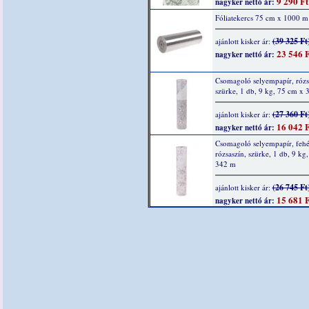
9 290 Ft
nagyker nettó ár:
Fóliatekercs 75 cm x 1000 m
(39 325 Ft
ajánlott kisker ár:
23 546 F
nagyker nettó ár:
Csomagoló selyempapír, rózs
szürke, 1 db, 9 kg, 75 cm x
(27 360 Ft
ajánlott kisker ár:
16 042 F
nagyker nettó ár:
Csomagoló selyempapír, fehé
rózsaszín, szürke, 1 db, 9 kg
342 m
(26 745 Ft
ajánlott kisker ár:
15 681 F
nagyker nettó ár: