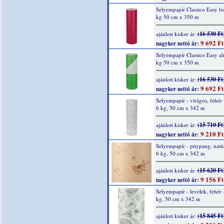
Selyempapír Classico Easy fu
kg 50 cm x 350 m
(16 530 Ft
ajánlott kisker ár:
9 692 Ft
nagyker nettó ár:
Selyempapír Classico Easy a
kg 50 cm x 350 m
(16 530 Ft
ajánlott kisker ár:
9 692 Ft
nagyker nettó ár:
Selyempapír - virágos, fehér 
6 kg, 50 cm x 342 m
(15 710 Ft
ajánlott kisker ár:
9 210 Ft
nagyker nettó ár:
Selyempapír - pitypang, natúr
6 kg, 50 cm x 342 m
(15 620 Ft
ajánlott kisker ár:
9 156 Ft
nagyker nettó ár:
Selyempapír - levelek, fehér 
kg, 50 cm x 342 m
(15 845 Ft
ajánlott kisker ár: