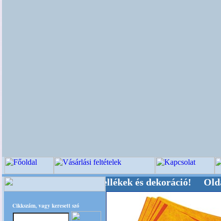
i-, Kegyeleti-kellékek és dekoráció! Oldalunkat
Cikkszám, vagy keresett szó