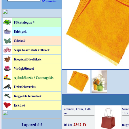
Főkatalógus *
Edények
Oázisok
Napi használati kellékek
Kiegészítő kellékek
Virágkötészet
Ajándékozás / Csomagolás
Üzletfelszerelés
Kegyeleti termékek
Esküvő
Lapozzd át!