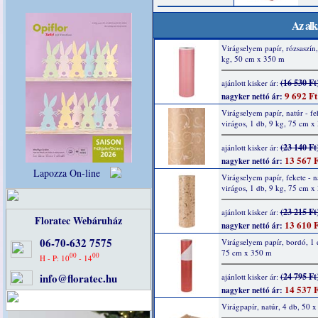
Az alk
Virágselyem papír, rózsaszín,
kg, 50 cm x 350 m
(16 530 Ft
ajánlott kisker ár:
9 692 Ft
nagyker nettó ár:
Virágselyem papír, natúr - fe
virágos, 1 db, 9 kg, 75 cm x
(23 140 Ft
ajánlott kisker ár:
13 567 F
nagyker nettó ár:
Lapozza On-line
Virágselyem papír, fekete - n
virágos, 1 db, 9 kg, 75 cm x
(23 215 Ft
ajánlott kisker ár:
Floratec Webáruház
13 610 F
nagyker nettó ár:
06-70-632 7575
Virágselyem papír, bordó, 1 
75 cm x 350 m
00
00
H - P: 10
- 14
info@floratec.hu
(24 795 Ft
ajánlott kisker ár:
14 537 F
nagyker nettó ár:
Virágpapír, natúr, 4 db, 50 