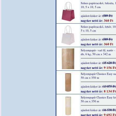
Színes papírzacskó, fukszia, 
10, 5 x 10, 5 cm
(589 Ft)
ajánlott kisker ár:
360 Ft
nagyker nettó ár:
Színes papírzacskó, fehér, 10
5 x 10, 5 cm
(589 Ft)
ajánlott kisker ár:
360 Ft
nagyker nettó ár:
Selyempapír- vad fű, natúr - 
db, 6 kg, 50 cm x 342 m
(15 620 Ft
ajánlott kisker ár:
9 156 Ft
nagyker nettó ár:
Selyempapír Classico Easy na
50 cm x 350 m
(13 875 Ft
ajánlott kisker ár:
8 134 Ft
nagyker nettó ár:
Selyempapír Classico Easy k
50 cm x 350 m
(16 530 Ft
ajánlott kisker ár:
9 692 Ft
nagyker nettó ár: