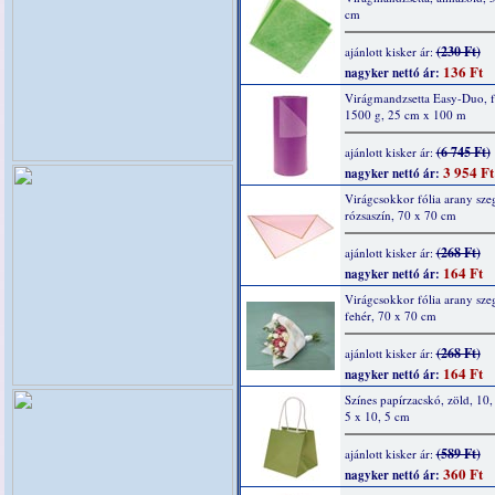
cm
(230 Ft)
ajánlott kisker ár:
136 Ft
nagyker nettó ár:
Virágmandzsetta Easy-Duo, f
1500 g, 25 cm x 100 m
(6 745 Ft)
ajánlott kisker ár:
3 954 Ft
nagyker nettó ár:
Virágcsokkor fólia arany szeg
rózsaszín, 70 x 70 cm
(268 Ft)
ajánlott kisker ár:
164 Ft
nagyker nettó ár:
Virágcsokkor fólia arany szeg
fehér, 70 x 70 cm
(268 Ft)
ajánlott kisker ár:
164 Ft
nagyker nettó ár:
Színes papírzacskó, zöld, 10,
5 x 10, 5 cm
(589 Ft)
ajánlott kisker ár:
360 Ft
nagyker nettó ár: