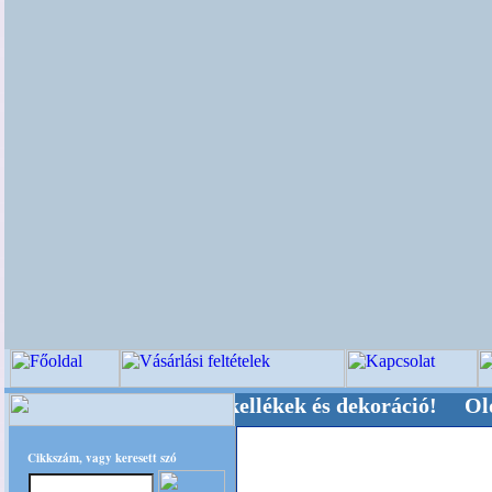
i-, Kegyeleti-kellékek és dekoráció! Oldalunkat
Cikkszám, vagy keresett szó