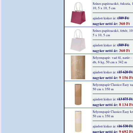
Színes papírzacskó, fukszia, 
10, 5 x 10, 5 cm
(589 Ft)
ajánlott kisker ár:
360 Ft
nagyker nettó ár:
Színes papírzacskó, fehér, 10
5 x 10, 5 cm
(589 Ft)
ajánlott kisker ár:
360 Ft
nagyker nettó ár:
Selyempapír- vad fű, natúr - 
db, 6 kg, 50 cm x 342 m
(15 620 Ft
ajánlott kisker ár:
9 156 Ft
nagyker nettó ár:
Selyempapír Classico Easy na
50 cm x 350 m
(13 875 Ft
ajánlott kisker ár:
8 134 Ft
nagyker nettó ár:
Selyempapír Classico Easy k
50 cm x 350 m
(16 530 Ft
ajánlott kisker ár:
9 692 Ft
nagyker nettó ár: