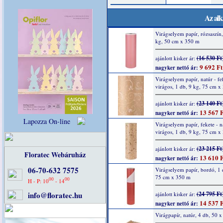
Az alk
Virágselyem papír, rózsaszín,
kg, 50 cm x 350 m
(16 530 Ft
ajánlott kisker ár:
9 692 Ft
nagyker nettó ár:
Virágselyem papír, natúr - fe
virágos, 1 db, 9 kg, 75 cm x
(23 140 Ft
ajánlott kisker ár:
13 567 F
nagyker nettó ár:
Lapozza On-line
Virágselyem papír, fekete - n
virágos, 1 db, 9 kg, 75 cm x
(23 215 Ft
ajánlott kisker ár:
Floratec Webáruház
13 610 F
nagyker nettó ár:
06-70-632 7575
Virágselyem papír, bordó, 1 
75 cm x 350 m
00
00
H - P: 10
- 14
info@floratec.hu
(24 795 Ft
ajánlott kisker ár:
14 537 F
nagyker nettó ár:
Virágpapír, natúr, 4 db, 50 