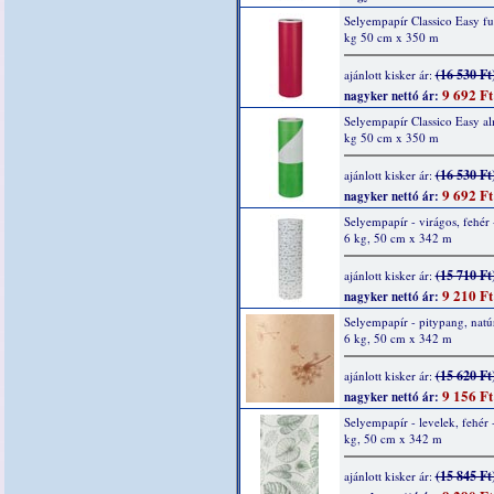
Selyempapír Classico Easy fu
kg 50 cm x 350 m
(16 530 Ft
ajánlott kisker ár:
9 692 Ft
nagyker nettó ár:
Selyempapír Classico Easy a
kg 50 cm x 350 m
(16 530 Ft
ajánlott kisker ár:
9 692 Ft
nagyker nettó ár:
Selyempapír - virágos, fehér 
6 kg, 50 cm x 342 m
(15 710 Ft
ajánlott kisker ár:
9 210 Ft
nagyker nettó ár:
Selyempapír - pitypang, natúr
6 kg, 50 cm x 342 m
(15 620 Ft
ajánlott kisker ár:
9 156 Ft
nagyker nettó ár:
Selyempapír - levelek, fehér 
kg, 50 cm x 342 m
(15 845 Ft
ajánlott kisker ár: