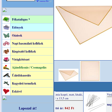
Főkatalógus *
Edények
Oázisok
Napi használati kellékek
Kiegészítő kellékek
Virágkötészet
Ajándékozás / Csomagolás
Üzletfelszerelés
Kegyeleti termékek
Esküvő
Lapozzd át!