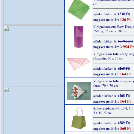
cm
(230 Ft)
ajánlott kisker ár:
136 Ft
nagyker nettó ár:
Virágmandzsetta Easy-Duo, f
1500 g, 25 cm x 100 m
(6 745 Ft)
ajánlott kisker ár:
3 954 Ft
nagyker nettó ár:
Virágcsokkor fólia arany szeg
rózsaszín, 70 x 70 cm
(268 Ft)
ajánlott kisker ár:
164 Ft
nagyker nettó ár:
Virágcsokkor fólia arany szeg
fehér, 70 x 70 cm
(268 Ft)
ajánlott kisker ár:
164 Ft
nagyker nettó ár:
Színes papírzacskó, zöld, 10,
5 x 10, 5 cm
(589 Ft)
ajánlott kisker ár:
360 Ft
nagyker nettó ár: