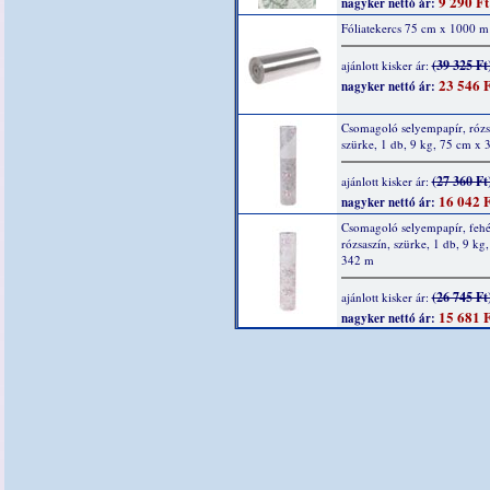
9 290 Ft
nagyker nettó ár:
Fóliatekercs 75 cm x 1000 m
(39 325 Ft
ajánlott kisker ár:
23 546 F
nagyker nettó ár:
Csomagoló selyempapír, rózs
szürke, 1 db, 9 kg, 75 cm x
(27 360 Ft
ajánlott kisker ár:
16 042 F
nagyker nettó ár:
Csomagoló selyempapír, fehé
rózsaszín, szürke, 1 db, 9 kg
342 m
(26 745 Ft
ajánlott kisker ár:
15 681 F
nagyker nettó ár: