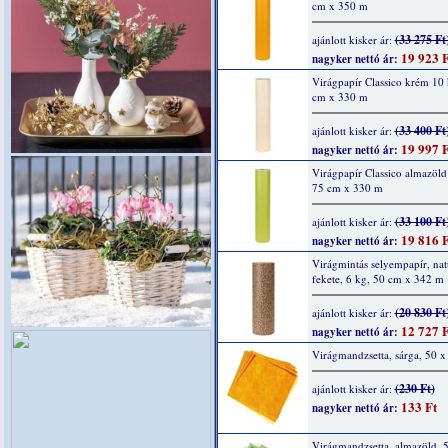
cm x 350 m
(33 275 Ft
ajánlott kisker ár:
19 923 F
nagyker nettó ár:
Virágpapír Classico krém 10
cm x 330 m
(33 400 Ft
ajánlott kisker ár:
19 997 F
nagyker nettó ár:
Virágpapír Classico almazöld
75 cm x 330 m
(33 100 Ft
ajánlott kisker ár:
19 816 F
nagyker nettó ár:
Virágmintás selyempapír, nat
fekete, 6 kg, 50 cm x 342 m
(20 830 Ft
ajánlott kisker ár:
12 727 F
nagyker nettó ár:
Virágmandzsetta, sárga, 50 
(230 Ft)
ajánlott kisker ár:
133 Ft
nagyker nettó ár:
Virágmandzsetta, almazöld, 