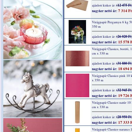
(12 475 Ft
ajánlott kisker ár:
7 314 Ft
nagyker nettó ár:
Virágpapír Pergamyn 6 kg 5
350 m
(26 020 Ft
ajánlott kisker ár:
15 578 F
nagyker nettó ár:
Virágpapír Classico, bordó, 
cm x 330 m
(31 880 Ft
ajánlott kisker ár:
18 694 F
nagyker nettó ár:
Virágpapír Classico pink 10
x 350 m
(32 945 Ft
ajánlott kisker ár:
19 726 F
nagyker nettó ár:
Virágpapír Classico natúr 10
cm x 330 m
(28 950 Ft
ajánlott kisker ár:
17 333 F
nagyker nettó ár:
Virágpapír Classico narancs 