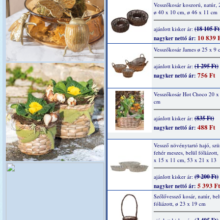
Vesszőkosár koszorú, natúr, 2
ø 40 x 10 cm, ø 46 x 11 cm
(18 105 Ft
ajánlott kisker ár:
10 839 
nagyker nettó ár:
Vesszőkosár James ø 25 x 9 
(1 295 Ft)
ajánlott kisker ár:
756 Ft
nagyker nettó ár:
Vesszőkosár Hot Choco 20 x
cm
(835 Ft)
ajánlott kisker ár:
488 Ft
nagyker nettó ár:
Vessző növénytartó hajó, szü
fehér meszes, belül fóliázott,
x 15 x 11 cm, 53 x 21 x 13
(9 200 Ft)
ajánlott kisker ár:
5 393 Ft
nagyker nettó ár:
Szőlővessző kosár, natúr, bel
fóliázott, ø 23 x 19 cm