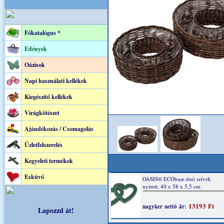
Főkatalógus *
Edények
Oázisok
Napi használati kellékek
Kiegészítő kellékek
Virágkötészet
Ajándékozás / Csomagolás
Üzletfelszerelés
Kegyeleti termékek
Esküvő
Lapozzd át!