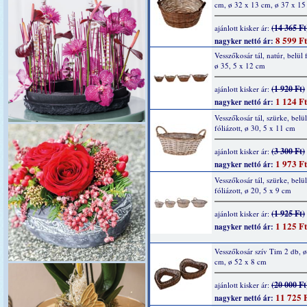
cm, ø 32 x 13 cm, ø 37 x 15
(14 365 Ft
ajánlott kisker ár:
8 599 Ft
nagyker nettó ár:
Vesszőkosár tál, natúr, belül f
ø 35, 5 x 12 cm
(1 920 Ft)
ajánlott kisker ár:
1 124 Ft
nagyker nettó ár:
Vesszőkosár tál, szürke, belül
fóliázott, ø 30, 5 x 11 cm
(3 300 Ft)
ajánlott kisker ár:
1 973 Ft
nagyker nettó ár:
Vesszőkosár tál, szürke, belül
fóliázott, ø 20, 5 x 9 cm
(1 925 Ft)
ajánlott kisker ár:
1 125 Ft
nagyker nettó ár:
Vesszőkosár szív Tim 2 db, ø
cm, ø 52 x 8 cm
(20 000 Ft
ajánlott kisker ár:
11 725 
nagyker nettó ár: