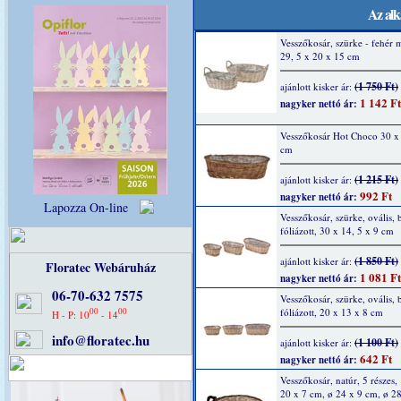
Az alk
Vesszőkosár, szürke - fehér 
29, 5 x 20 x 15 cm
(1 750 Ft)
ajánlott kisker ár:
1 142 Ft
nagyker nettó ár:
Vesszőkosár Hot Choco 30 x
cm
(1 215 Ft)
ajánlott kisker ár:
992 Ft
nagyker nettó ár:
Lapozza On-line
Vesszőkosár, szürke, ovális, 
fóliázott, 30 x 14, 5 x 9 cm
(1 850 Ft)
ajánlott kisker ár:
Floratec Webáruház
1 081 Ft
nagyker nettó ár:
06-70-632 7575
Vesszőkosár, szürke, ovális, 
00
00
fóliázott, 20 x 13 x 8 cm
H - P: 10
- 14
info@floratec.hu
(1 100 Ft)
ajánlott kisker ár:
642 Ft
nagyker nettó ár:
Vesszőkosár, natúr, 5 részes,
20 x 7 cm, ø 24 x 9 cm, ø 2