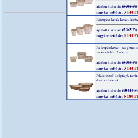
(5 365 Ft)
ajánlott kisker ár:
3 144 Ft
nagyker nettó ár:
Faforgács kerek kosár, fehér,
(5 365 Ft)
ajánlott kisker ár:
3 144 Ft
nagyker nettó ár:
Fa forgácskosár - szögletes, 
meszes fehér, 3 részes
(5 365 Ft)
ajánlott kisker ár:
3 144 Ft
nagyker nettó ár:
Fűzfavessző virághajó, natúr
darabos készlet
(10 114 Ft
ajánlott kisker ár:
6 180 Ft
nagyker nettó ár: