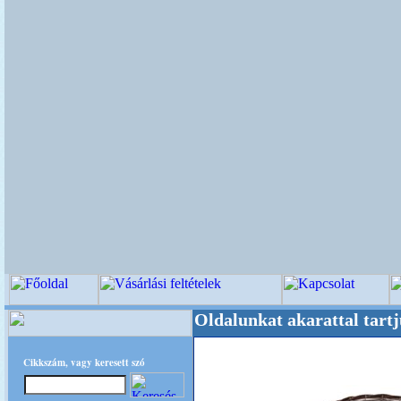
ek és dekoráció! Oldalunkat akarattal tartjuk "
Cikkszám, vagy keresett szó