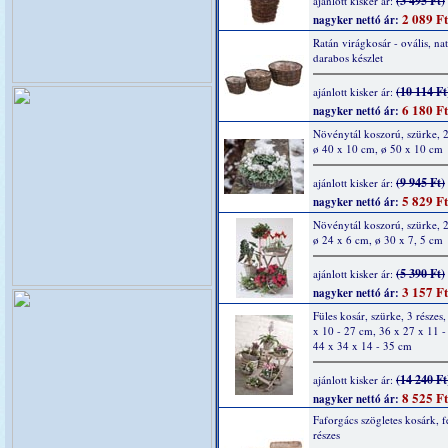
(3 495 Ft)
ajánlott kisker ár:
2 089 Ft
nagyker nettó ár:
Ratán virágkosár - ovális, nat
darabos készlet
(10 114 Ft
ajánlott kisker ár:
6 180 Ft
nagyker nettó ár:
Növénytál koszorú, szürke, 2
ø 40 x 10 cm, ø 50 x 10 cm
(9 945 Ft)
ajánlott kisker ár:
5 829 Ft
nagyker nettó ár:
Növénytál koszorú, szürke, 2
ø 24 x 6 cm, ø 30 x 7, 5 cm
(5 390 Ft)
ajánlott kisker ár:
3 157 Ft
nagyker nettó ár:
Füles kosár, szürke, 3 részes
x 10 - 27 cm, 36 x 27 x 11 -
44 x 34 x 14 - 35 cm
(14 240 Ft
ajánlott kisker ár:
8 525 Ft
nagyker nettó ár:
Faforgács szögletes kosárk, f
részes