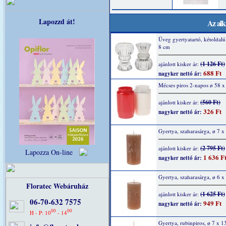
Lapozzd át!
Az alk
Üveg gyertyatartó, kétoldalú,
8 cm
(1 126 Ft)
ajánlott kisker ár:
688 Ft
nagyker nettó ár:
Mécses piros 2-napos ø 58 
(560 Ft)
ajánlott kisker ár:
326 Ft
nagyker nettó ár:
Gyertya, szaharasárga, ø 7 
(2 795 Ft)
ajánlott kisker ár:
Lapozza On-line
1 636 F
nagyker nettó ár:
Gyertya, szaharasárga, ø 6 
Floratec Webáruház
(1 625 Ft)
ajánlott kisker ár:
06-70-632 7575
949 Ft
nagyker nettó ár:
00
00
H - P: 10
- 14
Gyertya, rubinpiros, ø 7 x 1