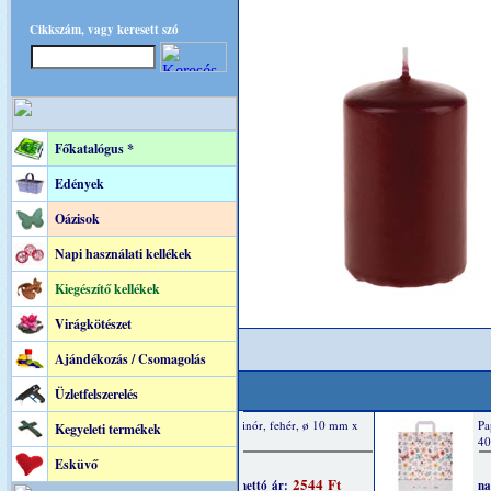
Cikkszám, vagy keresett szó
Főkatalógus *
Edények
Oázisok
Napi használati kellékek
Kiegészítő kellékek
Virágkötészet
Ajándékozás / Csomagolás
Üzletfelszerelés
Kegyeleti termékek
Esküvő