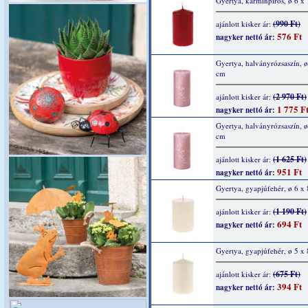
Gyertya, kárminpiros, ø 6 x
(990 Ft)
ajánlott kisker ár:
576 Ft
nagyker nettó ár:
Gyertya, halványrózsaszín, ø
cm
(2 970 Ft)
ajánlott kisker ár:
1 775 F
nagyker nettó ár:
Gyertya, halványrózsaszín, ø
cm
(1 625 Ft)
ajánlott kisker ár:
951 Ft
nagyker nettó ár:
Gyertya, gyapjúfehér, ø 6 x
(1 190 Ft)
ajánlott kisker ár:
694 Ft
nagyker nettó ár:
Gyertya, gyapjúfehér, ø 5 x
(675 Ft)
ajánlott kisker ár:
394 Ft
nagyker nettó ár: