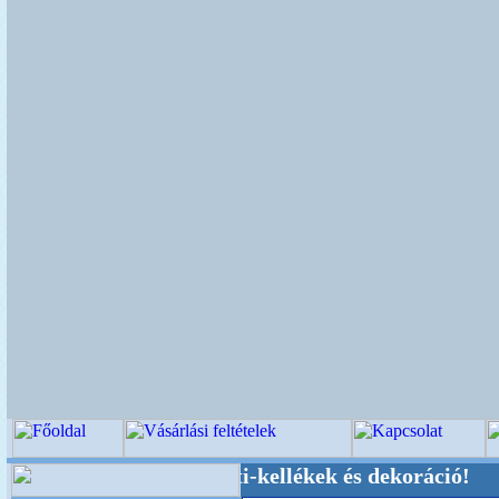
küvői-, Kegyeleti-kellékek és dekoráció! Oldalu