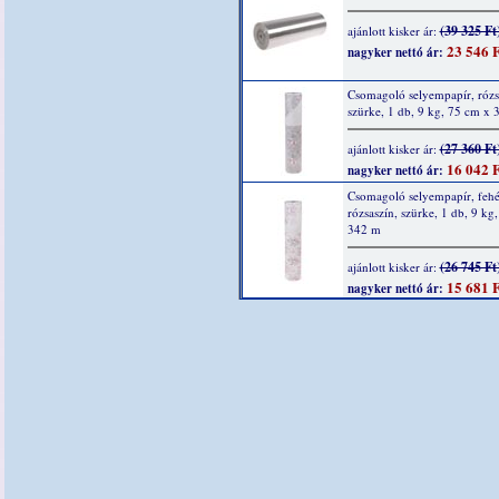
(39 325 Ft
ajánlott kisker ár:
23 546 F
nagyker nettó ár:
Csomagoló selyempapír, rózs
szürke, 1 db, 9 kg, 75 cm x
(27 360 Ft
ajánlott kisker ár:
16 042 F
nagyker nettó ár:
Csomagoló selyempapír, fehé
rózsaszín, szürke, 1 db, 9 kg
342 m
(26 745 Ft
ajánlott kisker ár:
15 681 F
nagyker nettó ár: