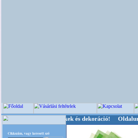
 Kegyeleti-kellékek és dekoráció! Oldalunkat ak
Cikkszám, vagy keresett szó