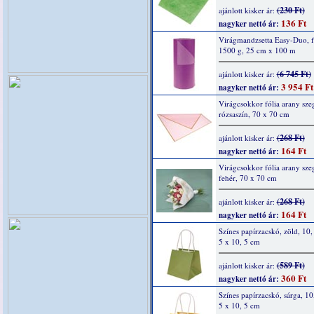
(230 Ft)
ajánlott kisker ár:
136 Ft
nagyker nettó ár:
Virágmandzsetta Easy-Duo, f
1500 g, 25 cm x 100 m
(6 745 Ft)
ajánlott kisker ár:
3 954 Ft
nagyker nettó ár:
Virágcsokkor fólia arany szeg
rózsaszín, 70 x 70 cm
(268 Ft)
ajánlott kisker ár:
164 Ft
nagyker nettó ár:
Virágcsokkor fólia arany szeg
fehér, 70 x 70 cm
(268 Ft)
ajánlott kisker ár:
164 Ft
nagyker nettó ár:
Színes papírzacskó, zöld, 10,
5 x 10, 5 cm
(589 Ft)
ajánlott kisker ár:
360 Ft
nagyker nettó ár:
Színes papírzacskó, sárga, 10
5 x 10, 5 cm