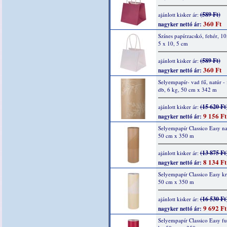
(589 Ft)
ajánlott kisker ár:
360 Ft
nagyker nettó ár:
Színes papírzacskó, fehér, 10
5 x 10, 5 cm
(589 Ft)
ajánlott kisker ár:
360 Ft
nagyker nettó ár:
Selyempapír- vad fű, natúr - 
db, 6 kg, 50 cm x 342 m
(15 620 Ft
ajánlott kisker ár:
9 156 Ft
nagyker nettó ár:
Selyempapír Classico Easy na
50 cm x 350 m
(13 875 Ft
ajánlott kisker ár:
8 134 Ft
nagyker nettó ár:
Selyempapír Classico Easy k
50 cm x 350 m
(16 530 Ft
ajánlott kisker ár:
9 692 Ft
nagyker nettó ár:
Selyempapír Classico Easy fu