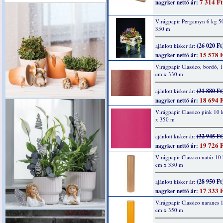
7 314 Ft
nagyker nettó ár:
Virágpapír Pergamyn 6 kg 5
350 m
(26 020 Ft
ajánlott kisker ár:
15 578 F
nagyker nettó ár:
Virágpapír Classico, bordó, 
cm x 330 m
(31 880 Ft
ajánlott kisker ár:
18 694 F
nagyker nettó ár:
Virágpapír Classico pink 10
x 350 m
(32 945 Ft
ajánlott kisker ár:
19 726 F
nagyker nettó ár:
Virágpapír Classico natúr 10
cm x 330 m
(28 950 Ft
ajánlott kisker ár:
17 333 F
nagyker nettó ár:
Virágpapír Classico narancs 
cm x 350 m