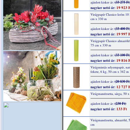
(33 275 Ft
ajánlott kisker ár:
19 923 F
nagyker nettó ár:
Virágpapír Classico krém 10
cm x 330 m
(33 400 Ft
ajánlott kisker ár:
19 997 F
nagyker nettó ár:
Virágpapír Classico almazöld
75 cm x 330 m
(33 100 Ft
ajánlott kisker ár:
19 816 F
nagyker nettó ár:
Virágmintás selyempapír, nat
fekete, 6 kg, 50 cm x 342 m
(20 830 Ft
ajánlott kisker ár:
12 727 F
nagyker nettó ár:
Virágmandzsetta, sárga, 50 
(230 Ft)
ajánlott kisker ár:
133 Ft
nagyker nettó ár:
Virágmandzsetta, almazöld, 
cm