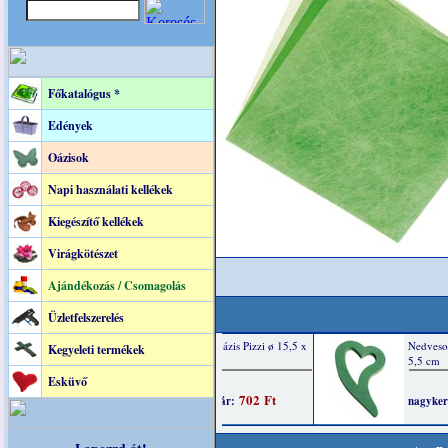
Főkatalógus *
Edények
Oázisok
Napi használati kellékek
Kiegészítő kellékek
Virágkötészet
Ajándékozás / Csomagolás
Üzletfelszerelés
Kegyeleti termékek
Esküvő