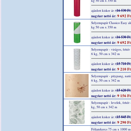
kg 50 cm x 350 m
(16 530 Ft
ajánlott kisker ár:
9 692 Ft
nagyker nettó ár:
Selyempapír Classico Easy a
kg 50 cm x 350 m
(16 530 Ft
ajánlott kisker ár:
9 692 Ft
nagyker nettó ár:
Selyempapír - virágos, fehér 
6 kg, 50 cm x 342 m
(15 710 Ft
ajánlott kisker ár:
9 210 Ft
nagyker nettó ár:
Selyempapír - pitypang, natúr
6 kg, 50 cm x 342 m
(15 620 Ft
ajánlott kisker ár:
9 156 Ft
nagyker nettó ár:
Selyempapír - levelek, fehér 
kg, 50 cm x 342 m
(15 845 Ft
ajánlott kisker ár:
9 290 Ft
nagyker nettó ár:
Fóliatekercs 75 cm x 1000 m