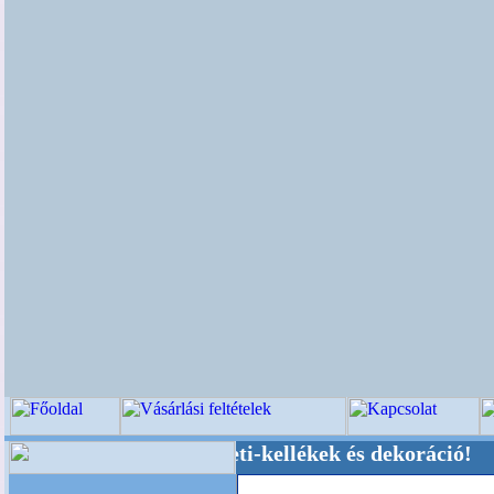
küvői-, Kegyeleti-kellékek és dekoráció! Oldalu