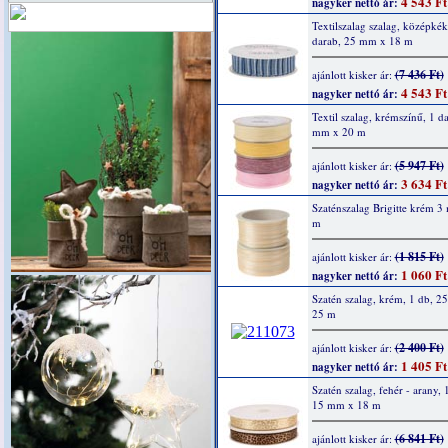
4 543 Ft
nagyker nettó ár:
Textilszalag szalag, középkék
darab, 25 mm x 18 m
(7 436 Ft)
ajánlott kisker ár:
4 543 Ft
nagyker nettó ár:
Textil szalag, krémszínű, 1 d
mm x 20 m
(5 947 Ft)
ajánlott kisker ár:
3 634 Ft
nagyker nettó ár:
Szaténszalag Brigitte krém 
m
(1 815 Ft)
ajánlott kisker ár:
1 060 Ft
nagyker nettó ár:
Szatén szalag, krém, 1 db, 
25 m
(2 400 Ft)
ajánlott kisker ár:
1 405 Ft
nagyker nettó ár:
Szatén szalag, fehér - arany, 
15 mm x 18 m
(6 841 Ft)
ajánlott kisker ár: