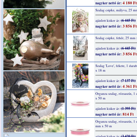
4 180 Ft
nagyker nettó ár:
Szalag csipke, mályva, 25 
(6 445 Ft)
ajánlott kisker ár:
3 856 Ft
nagyker nettó ár:
Szalag csipke, fehér, 25 mm
(6 445 Ft)
ajánlott kisker ár:
3 856 Ft
nagyker nettó ár:
Szalag 'Love', fekete, 1 dar
x 18 m
(7 137 Ft)
ajánlott kisker ár:
4 361 Ft
nagyker nettó ár:
Organza szalag, rózsaszín, 1
x 50 m
(1 395 Ft)
ajánlott kisker ár:
814 Ft
nagyker nettó ár:
Organza szalag, rózsaszín, 1 
mm x 50 m
(3 420 Ft)
ajánlott kisker ár: