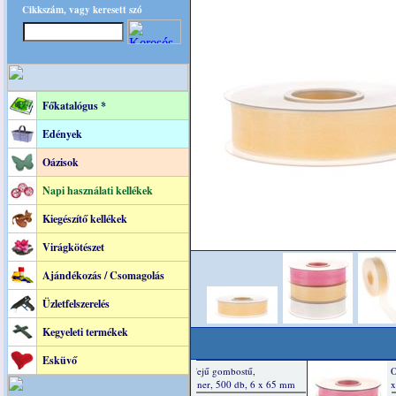
Cikkszám, vagy keresett szó
Főkatalógus *
Edények
Oázisok
Napi használati kellékek
Kiegészítő kellékek
Virágkötészet
Ajándékozás / Csomagolás
Üzletfelszerelés
Kegyeleti termékek
Esküvő