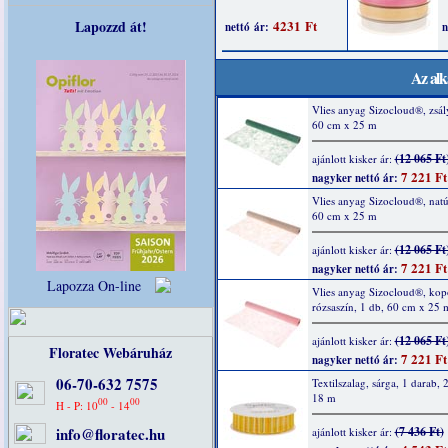
Lapozzd át!
Az alk
Vlies anyag Sizocloud®, zsál
60 cm x 25 m
(12 065 Ft
ajánlott kisker ár:
7 221 Ft
nagyker nettó ár:
Vlies anyag Sizocloud®, natú
60 cm x 25 m
(12 065 Ft
ajánlott kisker ár:
7 221 Ft
nagyker nettó ár:
Lapozza On-line
Vlies anyag Sizocloud®, kop
rózsaszín, 1 db, 60 cm x 25 
(12 065 Ft
ajánlott kisker ár:
Floratec Webáruház
7 221 Ft
nagyker nettó ár:
06-70-632 7575
Textilszalag, sárga, 1 darab,
18 m
00
00
H - P: 10
- 14
info@floratec.hu
(7 436 Ft)
ajánlott kisker ár: