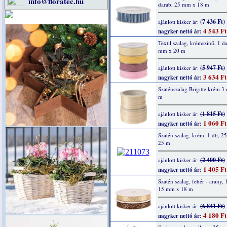
info@floratec.hu
darab, 25 mm x 18 m
(7 436 Ft)
ajánlott kisker ár:
4 543 Ft
nagyker nettó ár:
Textil szalag, krémszínű, 1 d
mm x 20 m
(5 947 Ft)
ajánlott kisker ár:
3 634 Ft
nagyker nettó ár:
Szaténszalag Brigitte krém 
m
(1 815 Ft)
ajánlott kisker ár:
1 060 Ft
nagyker nettó ár:
Szatén szalag, krém, 1 db, 
25 m
(2 400 Ft)
ajánlott kisker ár:
1 405 Ft
nagyker nettó ár:
Szatén szalag, fehér - arany, 
15 mm x 18 m
(6 841 Ft)
ajánlott kisker ár:
4 180 Ft
nagyker nettó ár: