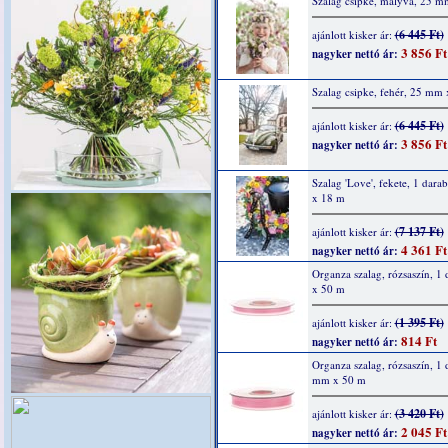
Szalag csipke, mályva, 25 
(6 445 Ft)
ajánlott kisker ár:
3 856 Ft
nagyker nettó ár:
Szalag csipke, fehér, 25 mm
(6 445 Ft)
ajánlott kisker ár:
3 856 Ft
nagyker nettó ár:
Szalag 'Love', fekete, 1 dar
x 18 m
(7 137 Ft)
ajánlott kisker ár:
4 361 Ft
nagyker nettó ár:
Organza szalag, rózsaszín, 1
x 50 m
(1 395 Ft)
ajánlott kisker ár:
814 Ft
nagyker nettó ár:
Organza szalag, rózsaszín, 1 
mm x 50 m
(3 420 Ft)
ajánlott kisker ár:
2 045 Ft
nagyker nettó ár: