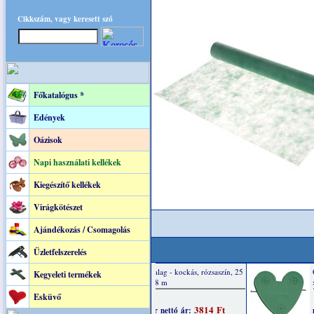
Cikkszám, vagy keresett szó
Főkatalógus *
Edények
Oázisok
Napi használati kellékek
Kiegészítő kellékek
Virágkötészet
Ajándékozás / Csomagolás
Üzletfelszerelés
Kegyeleti termékek
Esküvő