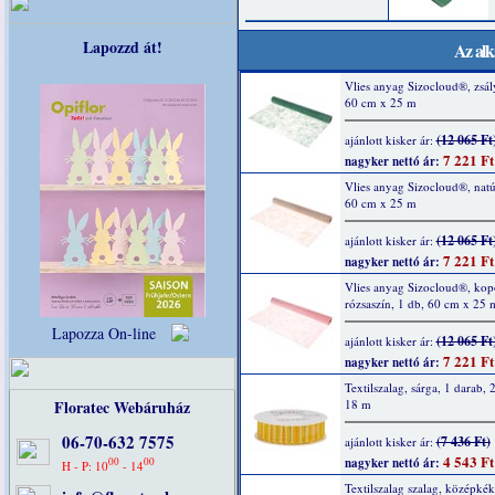
Lapozzd át!
Az alk
Vlies anyag Sizocloud®, zsál
60 cm x 25 m
(12 065 Ft
ajánlott kisker ár:
7 221 Ft
nagyker nettó ár:
Vlies anyag Sizocloud®, natú
60 cm x 25 m
(12 065 Ft
ajánlott kisker ár:
7 221 Ft
nagyker nettó ár:
Vlies anyag Sizocloud®, kop
rózsaszín, 1 db, 60 cm x 25 
Lapozza On-line
(12 065 Ft
ajánlott kisker ár:
7 221 Ft
nagyker nettó ár:
Textilszalag, sárga, 1 darab,
Floratec Webáruház
18 m
06-70-632 7575
(7 436 Ft)
ajánlott kisker ár:
4 543 Ft
00
00
nagyker nettó ár:
H - P: 10
- 14
Textilszalag szalag, középkék