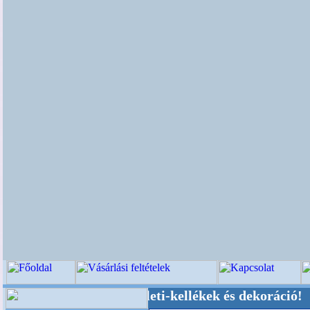
sküvői-, Kegyeleti-kellékek és dekoráció! Oldal