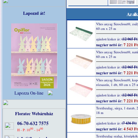
Lapozzd át!
Az alk
Vlies anyag Sizocloud®, zsál
60 cm x 25 m
(12 065 Ft
ajánlott kisker ár:
7 221 Ft
nagyker nettó ár:
Vlies anyag Sizocloud®, natú
60 cm x 25 m
(12 065 Ft
ajánlott kisker ár:
7 221 Ft
nagyker nettó ár:
Vlies anyag Sizocloud®, kop
rózsaszín, 1 db, 60 cm x 25 
Lapozza On-line
(12 065 Ft
ajánlott kisker ár:
7 221 Ft
nagyker nettó ár:
Textilszalag, sárga, 1 darab,
Floratec Webáruház
18 m
06-70-632 7575
(7 436 Ft)
ajánlott kisker ár:
4 543 Ft
00
00
nagyker nettó ár:
H - P: 10
- 14
Textilszalag szalag, középkék