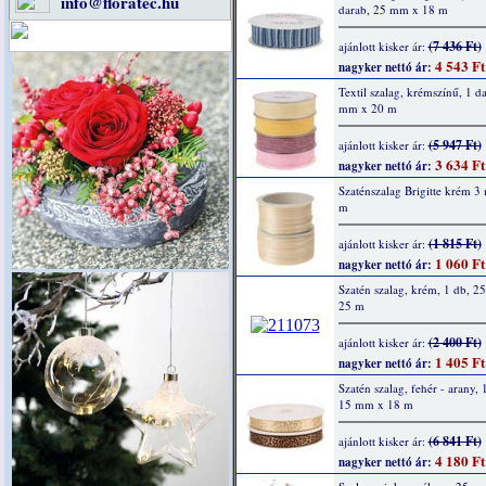
info@floratec.hu
darab, 25 mm x 18 m
(7 436 Ft)
ajánlott kisker ár:
4 543 Ft
nagyker nettó ár:
Textil szalag, krémszínű, 1 d
mm x 20 m
(5 947 Ft)
ajánlott kisker ár:
3 634 Ft
nagyker nettó ár:
Szaténszalag Brigitte krém 
m
(1 815 Ft)
ajánlott kisker ár:
1 060 Ft
nagyker nettó ár:
Szatén szalag, krém, 1 db, 
25 m
(2 400 Ft)
ajánlott kisker ár:
1 405 Ft
nagyker nettó ár:
Szatén szalag, fehér - arany, 
15 mm x 18 m
(6 841 Ft)
ajánlott kisker ár:
4 180 Ft
nagyker nettó ár: