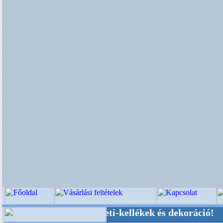
küvői-, Kegyeleti-kellékek és dekoráció! Oldalu