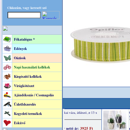
Cikkszám, vagy keresett szó
Főkatalógus *
Edények
Oázisok
Napi használati kellékek
Kiegészítő kellékek
Virágkötészet
Ajándékozás / Csomagolás
Üzletfelszerelés
Kegyeleti termékek
Esküvő