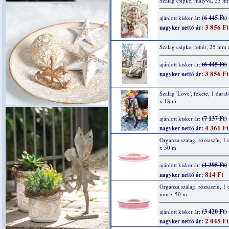
Szalag csipke, mályva, 25 
(6 445 Ft)
ajánlott kisker ár:
3 856 Ft
nagyker nettó ár:
Szalag csipke, fehér, 25 mm
(6 445 Ft)
ajánlott kisker ár:
3 856 Ft
nagyker nettó ár:
Szalag 'Love', fekete, 1 dar
x 18 m
(7 137 Ft)
ajánlott kisker ár:
4 361 Ft
nagyker nettó ár:
Organza szalag, rózsaszín, 1
x 50 m
(1 395 Ft)
ajánlott kisker ár:
814 Ft
nagyker nettó ár:
Organza szalag, rózsaszín, 1 
mm x 50 m
(3 420 Ft)
ajánlott kisker ár:
2 045 Ft
nagyker nettó ár: