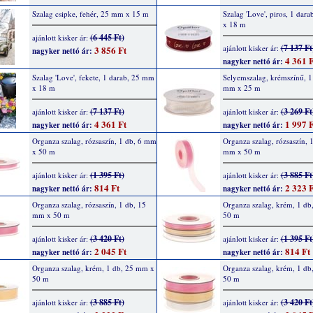
Szalag csipke, fehér, 25 mm x 15 m
Szalag 'Love', piros, 1 dar
x 18 m
(6 445 Ft)
ajánlott kisker ár:
(7 137 Ft
ajánlott kisker ár:
3 856 Ft
nagyker nettó ár:
4 361 F
nagyker nettó ár:
Szalag 'Love', fekete, 1 darab, 25 mm
Selyemszalag, krémszínű, 1
x 18 m
mm x 25 m
(7 137 Ft)
(3 269 Ft
ajánlott kisker ár:
ajánlott kisker ár:
4 361 Ft
1 997 F
nagyker nettó ár:
nagyker nettó ár:
Organza szalag, rózsaszín, 1 db, 6 mm
Organza szalag, rózsaszín, 
x 50 m
mm x 50 m
(1 395 Ft)
(3 885 Ft
ajánlott kisker ár:
ajánlott kisker ár:
814 Ft
2 323 F
nagyker nettó ár:
nagyker nettó ár:
Organza szalag, rózsaszín, 1 db, 15
Organza szalag, krém, 1 db
mm x 50 m
50 m
(3 420 Ft)
(1 395 Ft
ajánlott kisker ár:
ajánlott kisker ár:
2 045 Ft
814 Ft
nagyker nettó ár:
nagyker nettó ár:
Organza szalag, krém, 1 db, 25 mm x
Organza szalag, krém, 1 d
50 m
50 m
(3 885 Ft)
(3 420 Ft
ajánlott kisker ár:
ajánlott kisker ár: