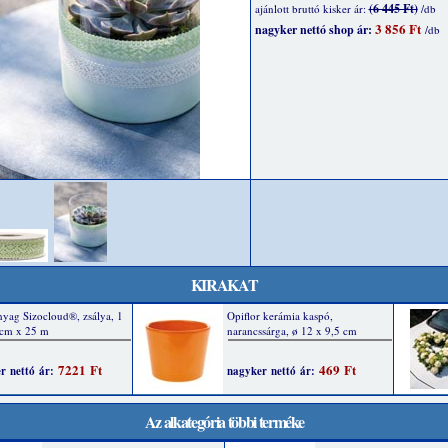
(6 445 Ft)
ajánlott bruttó kisker ár:
/db
3 856 Ft
nagyker nettó shop ár:
/db
KIRAKAT
Az alkategória többi terméke