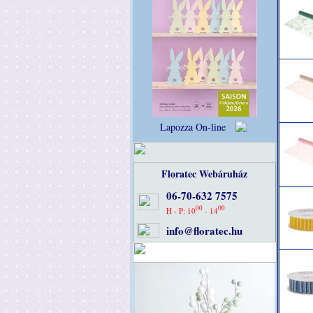
Lapozza On-line
Floratec Webáruház
06-70-632 7575
00
00
H - P: 10
- 14
info@floratec.hu