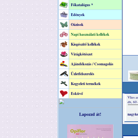
Főkatalógus *
Edények
Oázisok
Napi használati kellékek
Kiegészítő kellékek
Virágkötészet
Ajándékozás / Csomagolás
Üzletfelszerelés
Kegyeleti termékek
Esküvő
Lapozzd át!