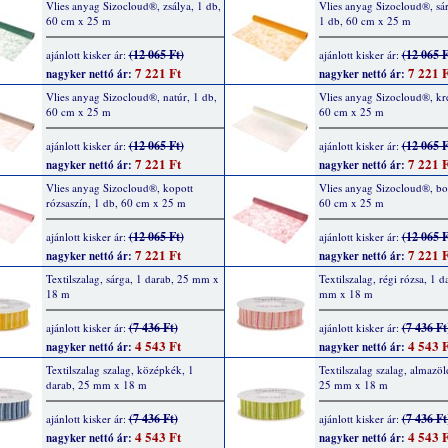
Vlies anyag Sizocloud®, zsálya, 1 db,
Vlies anyag Sizocloud®, sá
60 cm x 25 m
1 db, 60 cm x 25 m
(12 065 Ft)
(12 065 F
ajánlott kisker ár:
ajánlott kisker ár:
7 221 Ft
7 221 F
nagyker nettó ár:
nagyker nettó ár:
Vlies anyag Sizocloud®, natúr, 1 db,
Vlies anyag Sizocloud®, kr
60 cm x 25 m
60 cm x 25 m
(12 065 Ft)
(12 065 F
ajánlott kisker ár:
ajánlott kisker ár:
7 221 Ft
7 221 F
nagyker nettó ár:
nagyker nettó ár:
Vlies anyag Sizocloud®, kopott
Vlies anyag Sizocloud®, bo
rózsaszín, 1 db, 60 cm x 25 m
60 cm x 25 m
(12 065 Ft)
(12 065 F
ajánlott kisker ár:
ajánlott kisker ár:
7 221 Ft
7 221 F
nagyker nettó ár:
nagyker nettó ár:
Textilszalag, sárga, 1 darab, 25 mm x
Textilszalag, régi rózsa, 1 d
18 m
mm x 18 m
(7 436 Ft)
(7 436 Ft
ajánlott kisker ár:
ajánlott kisker ár:
4 543 Ft
4 543 F
nagyker nettó ár:
nagyker nettó ár:
Textilszalag szalag, középkék, 1
Textilszalag szalag, almazöl
darab, 25 mm x 18 m
25 mm x 18 m
(7 436 Ft)
(7 436 Ft
ajánlott kisker ár:
ajánlott kisker ár:
4 543 Ft
4 543 F
nagyker nettó ár:
nagyker nettó ár: