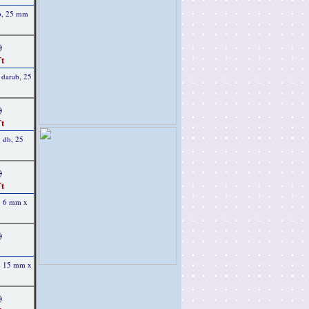
ab, 25 mm
)
t
 darab, 25
)
t
1 db, 25
)
t
, 6 mm x
)
b, 15 mm x
)