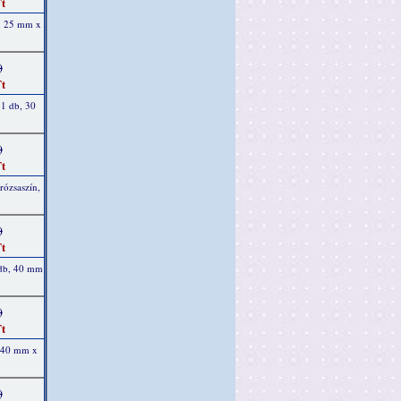
t
b, 25 mm x
)
t
 1 db, 30
)
t
rózsaszín,
)
t
 db, 40 mm
)
t
, 40 mm x
)