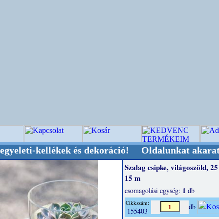
kellékek és dekoráció! Oldalunkat akarattal tar
Szalag csipke, világoszöld, 2
15 m
1
csomagolási egység:
db
Cikkszám:
db
155403