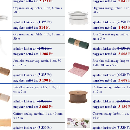
2 323 Ft
2 045 F
nagyker nettó ár:
nagyker nettó ár:
Organza szalag, fehér, 1 db, 6 mm x
Organza szalag, fehér, 1 d
50 m
50 m
(1 395 Ft)
(2 350 Ft
ajánlott kisker ár:
ajánlott kisker ár:
814 Ft
1 403 F
nagyker nettó ár:
nagyker nettó ár:
Organza szalag, fehér, 1 db, 15 mm x
Juta öko zsákanyag, zsálya,
50 m
cm x 5 m
(2 065 Ft)
(6 030 Ft
ajánlott kisker ár:
ajánlott kisker ár:
1 208 Ft
3 608 F
nagyker nettó ár:
nagyker nettó ár:
Juta öko zsákanyag, natúr, 1 db, 30
Juta öko zsákanyag, kopott 
cm x 5 m
1 db, 30 cm x 5 m
(5 335 Ft)
(6 030 Ft
ajánlott kisker ár:
ajánlott kisker ár:
3 190 Ft
3 608 F
nagyker nettó ár:
nagyker nettó ár:
Juta öko zsákanyag fehér, 1 db, 30
Chifton szalag, sárbarna, 1
cm x 5 m
x 15 m
(6 030 Ft)
(5 330 Ft
ajánlott kisker ár:
ajánlott kisker ár:
3 608 Ft
3 189 F
nagyker nettó ár:
nagyker nettó ár:
Chifton szalag, natúral, 1 db, 40 mm
Chifton szalag, krém, 1 db
x 15 m
15 m
(5 330 Ft)
(5 330 Ft
ajánlott kisker ár:
ajánlott kisker ár: