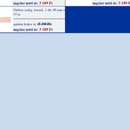
3 189 Ft
3 189 F
nagyker nettó ár:
nagyker nettó ár:
Chifton szalag, barack, 1 db, 40 mm x
15 m
(5 330 Ft)
ajánlott kisker ár:
3 189 Ft
nagyker nettó ár: