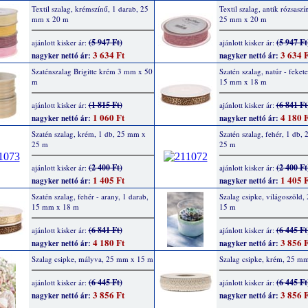
Textil szalag, krémszínű, 1 darab, 25
Textil szalag, antik rózsaszí
mm x 20 m
25 mm x 20 m
(5 947 Ft)
(5 947 Ft
ajánlott kisker ár:
ajánlott kisker ár:
3 634 Ft
3 634 F
nagyker nettó ár:
nagyker nettó ár:
Szaténszalag Brigitte krém 3 mm x 50
Szatén szalag, natúr - fekete
m
15 mm x 18 m
(1 815 Ft)
(6 841 Ft
ajánlott kisker ár:
ajánlott kisker ár:
1 060 Ft
4 180 F
nagyker nettó ár:
nagyker nettó ár:
Szatén szalag, krém, 1 db, 25 mm x
Szatén szalag, fehér, 1 db,
25 m
25 m
(2 400 Ft)
(2 400 Ft
ajánlott kisker ár:
ajánlott kisker ár:
1 405 Ft
1 405 F
nagyker nettó ár:
nagyker nettó ár:
Szatén szalag, fehér - arany, 1 darab,
Szalag csipke, világoszöld
15 mm x 18 m
15 m
(6 841 Ft)
(6 445 Ft
ajánlott kisker ár:
ajánlott kisker ár:
4 180 Ft
3 856 F
nagyker nettó ár:
nagyker nettó ár:
Szalag csipke, mályva, 25 mm x 15 m
Szalag csipke, krém, 25 m
(6 445 Ft)
(6 445 Ft
ajánlott kisker ár:
ajánlott kisker ár:
3 856 Ft
3 856 F
nagyker nettó ár:
nagyker nettó ár: