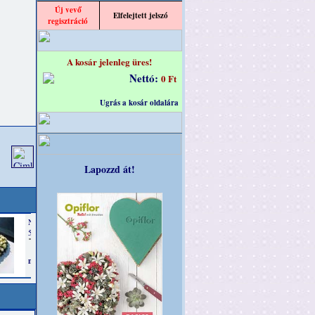
Új vevő
Elfelejtett jelszó
regisztráció
A kosár jelenleg üres!
Nettó:
0 Ft
Ugrás a kosár oldalára
Lapozzd át!