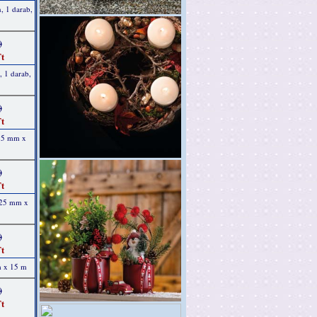
n, 1 darab,
)
t
, 1 darab,
)
t
 25 mm x
)
t
, 25 mm x
)
t
m x 15 m
)
t