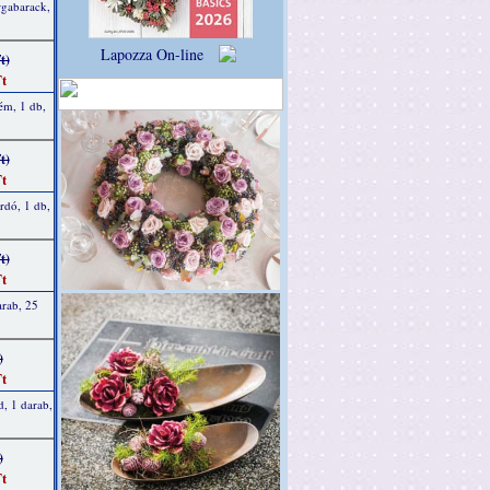
rgabarack,
Lapozza On-line
t)
t
ém, 1 db,
t)
t
rdó, 1 db,
t)
t
arab, 25
)
t
d, 1 darab,
)
t