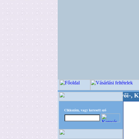
Minőségi Virágkötészeti-, Esküvői-, Kegyeleti-
Cikkszám, vagy keresett szó